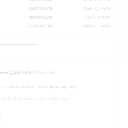
säästad
18%
5,59
4,56
€/
tk
säästad
23%
5,59
4,33
€/
tk
säästad
29%
5,59
3,99
€/
tk
lates
4,08 €
+ KM
3,99 €
+ KM
pse hinna saamiseks teostage hinnapäring.
alume kontakteeruda müügiosakonnaga.