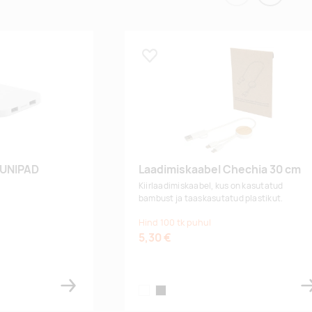
Lisa lemmikuks
 UNIPAD
Laadimiskaabel Chechia 30 cm
Kiirlaadimiskaabel, kus on kasutatud
bambust ja taaskasutatud plastikut.
Hind 100 tk puhul
5,30 €
white
black