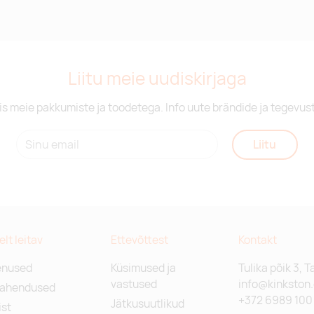
Liitu meie uudiskirjaga
is meie pakkumiste ja toodetega. Info uute brändide ja tegevus
Liitu
relt leitav
Ettevõttest
Kontakt
enused
Küsimused ja
Tulika põik 3, T
vastused
info@kinkston
lahendused
+372 6989 100
Jätkusuutlikud
st