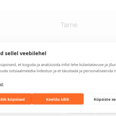
Tarne
tavast ABS materjalist.
Tarneaeg
d sellel veebilehel
undühendi tüüpideks on Type-C
Tarneaeg on 12 tööpäeva pära
e piisava paindlikkuse ja
tööpäeva jooksul, saate toote
üpsiseid, et koguda ja analüüsida infot lehe külastatavuse ja jõu
Tarne tingimused
uda sotsiaalmeedia liidestusi ja et täiustada ja personaliseerida 
Üle 500 euro tellimuste puhul
lt
Tellimuste info
Jälgi oma olemasolevaid ning 
lihtsalt.
õik küpsised
Keeldu kõik
Küpsiste s
Kiired tellimused
Kiirema tarneaja vajadusel p