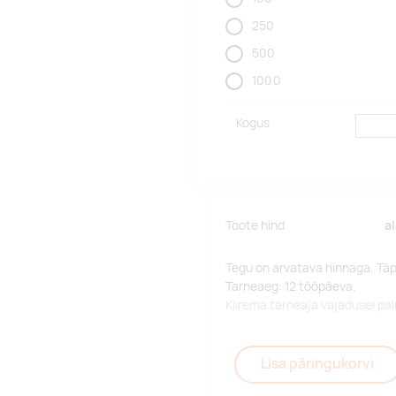
250
500
1000
Kogus
Toote hind
a
Tegu on arvatava hinnaga. Tä
Tarneaeg: 12 tööpäeva.
Kiirema tarneaja vajadusel p
Lisa päringukorvi