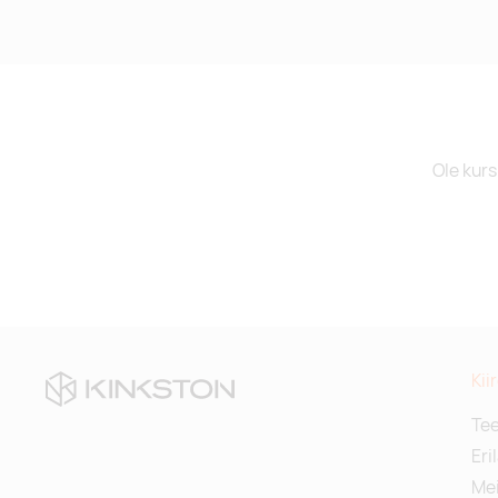
Ole kurs
Kii
Te
Eri
Mei