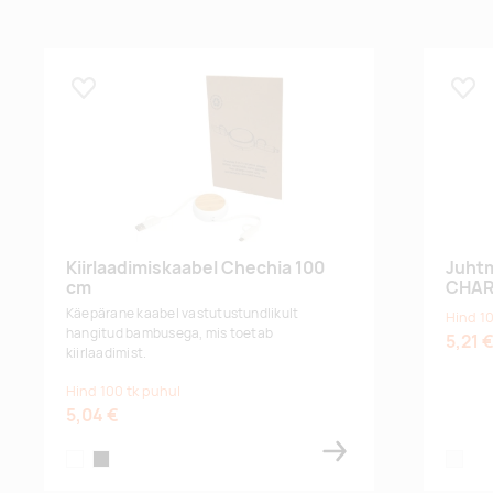
Lisa lemmikuks
Lisa
Kiirlaadimiskaabel Chechia 100
Juhtm
cm
CHAR
Käepärane kaabel vastutustundlikult
Hind 10
hangitud bambusega, mis toetab
5,21 
kiirlaadimist.
Hind 100 tk puhul
5,04 €
white
black
white