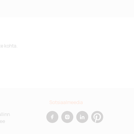
te kohta.
Sotsiaalmeedia
allinn
.ee