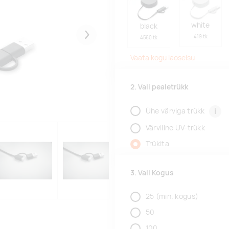
white
black
419 tk
4560 tk
Järgmised
Vaata kogu laoseisu
2. Vali pealetrükk
i
Ühe värviga trükk
Värviline UV-trükk
Trükita
3. Vali Kogus
25
(min. kogus)
50
100