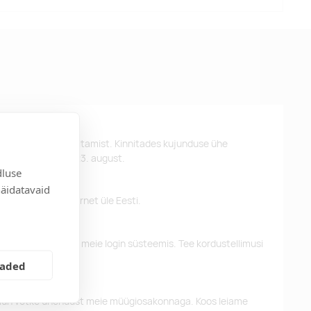
st kujunduse kinnitamist. Kinnitades kujunduse ühe
d kätte hiljemalt 23. august.
dluse
näidatavaid
 pakume tasuta tarnet üle Eesti.
eelnevaid tellimusi meie login süsteemis. Tee kordustellimusi
eaded
alun võtke ühendust meie müügiosakonnaga. Koos leiame