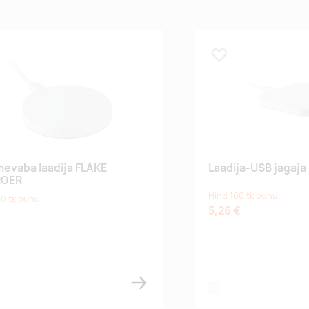
 lemmikuks
Lisa lemmikuks
evaba laadija FLAKE
Laadija-USB jagaja
GER
Hind 100 tk puhul
0 tk puhul
5,26 €
€
white