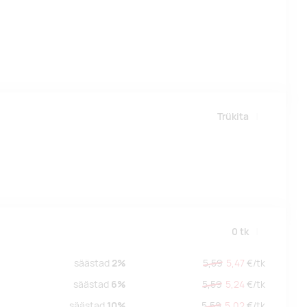
Trükita
0
tk
säästad
2%
5,59
5,47
€/
tk
säästad
6%
5,59
5,24
€/
tk
säästad
10%
5,59
5,02
€/
tk