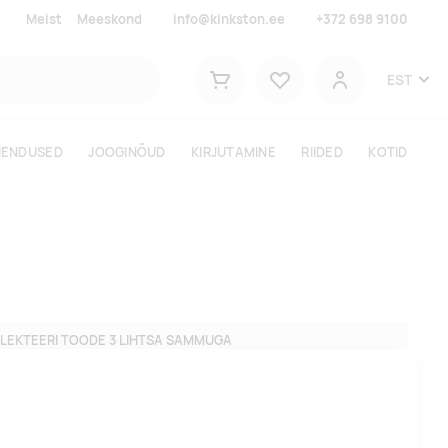
Meist
Meeskond
info@kinkston.ee
+372 698 9100
Lemmikud
EST
Ostukorv
Kasutaja
HENDUSED
JOOGINÕUD
KIRJUTAMINE
RIIDED
KOTID
LEKTEERI TOODE 3 LIHTSA SAMMUGA