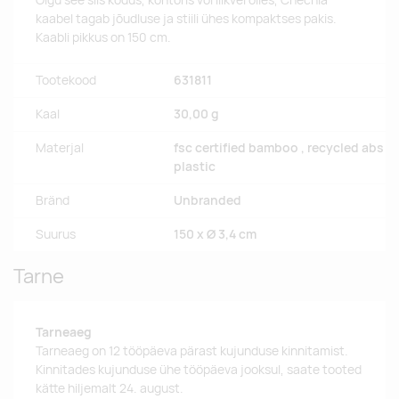
Olgu see siis kodus, kontoris või liikvel olles, Chechia
kaabel tagab jõudluse ja stiili ühes kompaktses pakis.
Kaabli pikkus on 150 cm.
Tootekood
631811
Kaal
30,00 g
Materjal
fsc certified bamboo , recycled abs
plastic
Bränd
Unbranded
Suurus
150 x Ø 3,4 cm
Tarne
Tarneaeg
Tarneaeg on 12 tööpäeva pärast kujunduse kinnitamist.
Kinnitades kujunduse ühe tööpäeva jooksul, saate tooted
kätte hiljemalt 24. august.