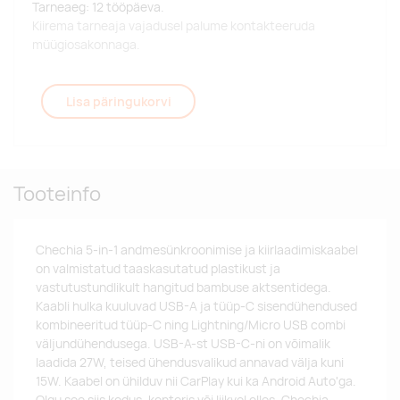
Tarneaeg: 12 tööpäeva.
Kiirema tarneaja vajadusel palume kontakteeruda
müügiosakonnaga.
Lisa päringukorvi
Tooteinfo
Chechia 5-in-1 andmesünkroonimise ja kiirlaadimiskaabel
on valmistatud taaskasutatud plastikust ja
vastutustundlikult hangitud bambuse aktsentidega.
Kaabli hulka kuuluvad USB-A ja tüüp-C sisendühendused
kombineeritud tüüp-C ning Lightning/Micro USB combi
väljundühendusega. USB-A-st USB-C-ni on võimalik
laadida 27W, teised ühendusvalikud annavad välja kuni
15W. Kaabel on ühilduv nii CarPlay kui ka Android Auto'ga.