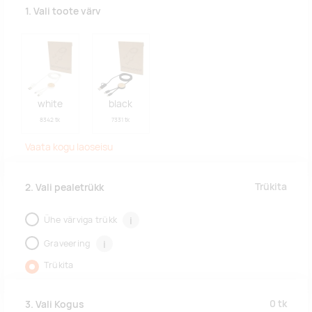
1. Vali toote värv
white
black
8342 tk
7331 tk
Vaata kogu laoseisu
Trükita
2. Vali pealetrükk
Ühe värviga trükk
i
Graveering
i
Trükita
0
tk
3. Vali Kogus