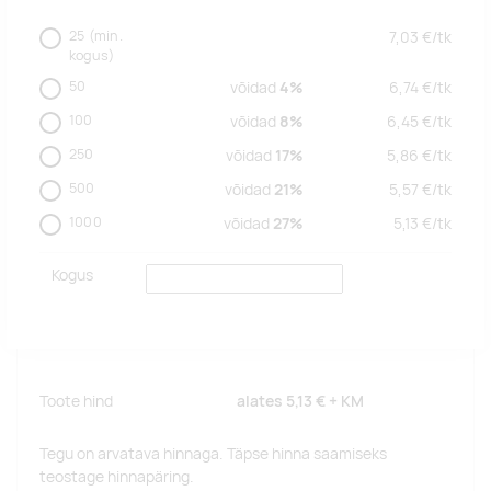
25
(min.
7,03
€/
tk
kogus)
50
võidad
4%
6,74
€/
tk
100
võidad
8%
6,45
€/
tk
250
võidad
17%
5,86
€/
tk
500
võidad
21%
5,57
€/
tk
1000
võidad
27%
5,13
€/
tk
Kogus
Toote hind
alates
5,13 €
+ KM
Tegu on arvatava hinnaga. Täpse hinna saamiseks
teostage hinnapäring.