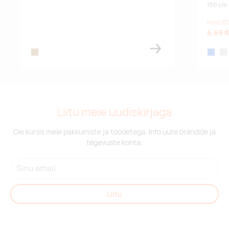
150 cm
Hind 100
6,69 
wood
royal bl
sil
Liitu meie uudiskirjaga
Ole kursis meie pakkumiste ja toodetega. Info uute brändide ja
tegevuste kohta.
Liitu