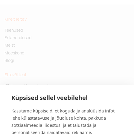
Kiirelt leitav
Teenused
Erilahendused
Meist
Meeskond
Blogi
Ettevõttest
Küsimused ja vastused
Jätkusuutlikud kingitused
Küpsised sellel veebilehel
Privaatsuspoliitika
Kasutame küpsiseid, et koguda ja analüüsida infot
Kontakt
lehe külastatavuse ja jõudluse kohta, pakkuda
sotsiaalmeedia liidestusi ja et täiustada ja
Tulika põik 3, Tallinn
personaliseerida näidatavaid reklaame.
info@kinkston.ee