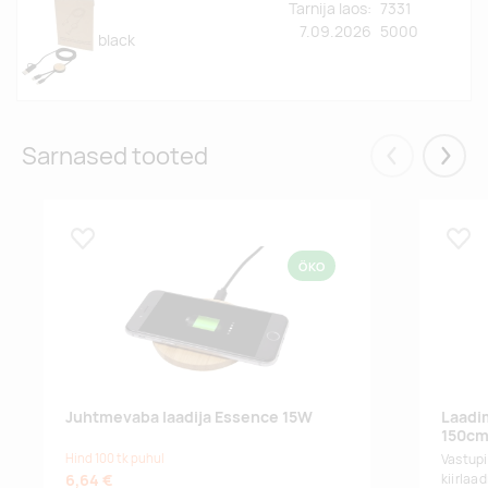
Tarnija laos:
7331
7.09.2026
5000
black
Sarnased tooted
Eelmised
Järgm
Lisa lemmikuks
Lisa
ÖKO
Juhtmevaba laadija Essence 15W
Laadi
150c
Hind 100 tk puhul
Vastupi
6,64 €
kiirlaa