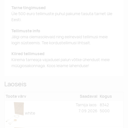
Tarne tingimused
Üle 500 euro tellimuste puhul pakume tasuta tarnet üle
Eesti.
Tellimuste info
Jälgi oma olemasolevaid ning eelnevaid tellimusi meie
login süsteemis. Tee kordustellimusi lihtsalt.
Kiired tellimused
Kiirema tarneaja vajadusel palun võtke ühendust meie
müügiosakonnaga. Koos leiame lahenduse!
Laoseis
Toote värv
Saadaval
Kogus
Tarnija laos:
8342
7.09.2026
5000
white