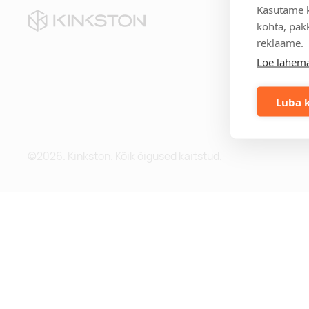
Kasutame k
Kii
kohta, pakk
reklaame.
Te
Loe lähema
Eri
Mei
Me
Luba k
Blo
©2026. Kinkston. Kõik õigused kaitstud.