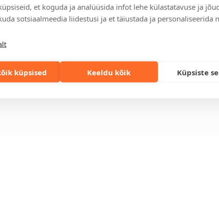
üpsiseid, et koguda ja analüüsida infot lehe külastatavuse ja jõu
relt leitav
Ettevõttest
Kontakt
uda sotsiaalmeedia liidestusi ja et täiustada ja personaliseerida 
enused
Küsimused ja
Tulika põik 3, T
vastused
info@kinkston
lt
lahendused
+372 6989 100
Jätkusuutlikud
st
kingitused
eskond
õik küpsised
Keeldu kõik
Küpsiste s
Privaatsuspoliitika
gi