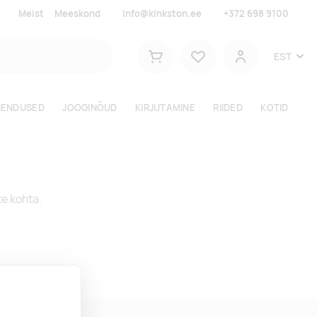
Meist
Meeskond
info@kinkston.ee
+372 698 9100
Lemmikud
EST
Ostukorv
Kasutaja
HENDUSED
JOOGINÕUD
KIRJUTAMINE
RIIDED
KOTID
te kohta.