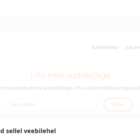
SUVEPÄEVAD
ERILA
Liitu meie uudiskirjaga
is meie pakkumiste ja toodetega. Info uute brändide ja tegevus
Liitu
d sellel veebilehel