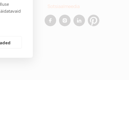
dluse
Sotsiaalmeedia
näidatavaid
allinn
.ee
eaded