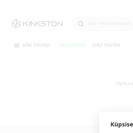
KÕIK TOOTED
ÖKOTOOTED
UUED TOOTED
Ole kurs
Küpsise