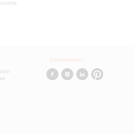
te kohta.
Sotsiaalmeedia
allinn
.ee