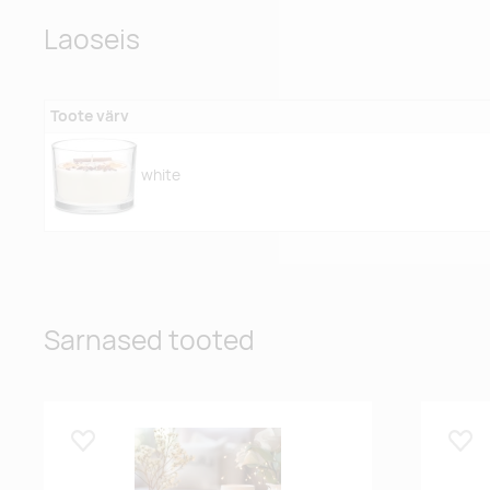
Laoseis
Toote värv
white
Sarnased tooted
Lisa lemmikuks
Lisa