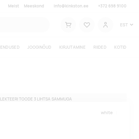
Meist
Meeskond
info@kinkston.ee
+372 698 9100
Lemmikud
EST
Ostukorv
Kasutaja
HENDUSED
JOOGINÕUD
KIRJUTAMINE
RIIDED
KOTID
LEKTEERI TOODE 3 LIHTSA SAMMUGA
white