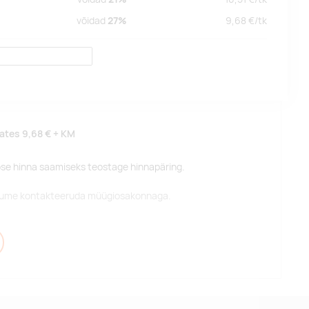
võidad
27%
9,68
€/
tk
lates
9,68 €
+ KM
pse hinna saamiseks teostage hinnapäring.
alume kontakteeruda müügiosakonnaga.