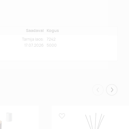
Saadaval
Kogus
Tarnija laos:
7242
17.07.2026
5000
Eelmised
Järgmis
Lisa lemmikuks