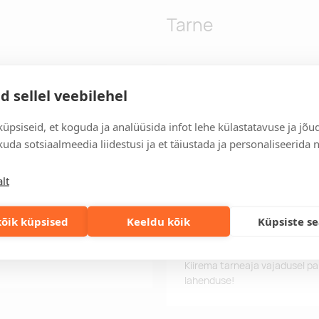
Tarne
d lillede ja puuviljadega,
Tarneaeg
d sellel veebilehel
Tarneaeg on 12 tööpäeva pära
tööpäeva jooksul, saate toote
üpsiseid, et koguda ja analüüsida infot lehe külastatavuse ja jõu
uda sotsiaalmeedia liidestusi ja et täiustada ja personaliseerida 
Tarne tingimused
Üle 500 euro tellimuste puhul
lt
Tellimuste info
Jälgi oma olemasolevaid ning 
õik küpsised
Keeldu kõik
Küpsiste s
lihtsalt.
Kiired tellimused
Kiirema tarneaja vajadusel p
lahenduse!