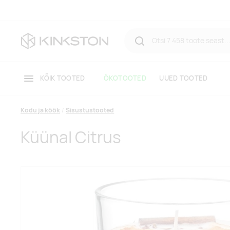
KÕIK TOOTED
ÖKOTOOTED
UUED TOOTED
Kodu ja köök
Sisustustooted
Küünal Citrus