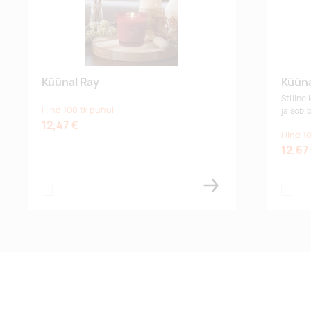
Küünal Ray
Küüna
Stiilne
Hind 100 tk puhul
ja sobi
12,47 €
Hind 10
12,67
colorless
colorle