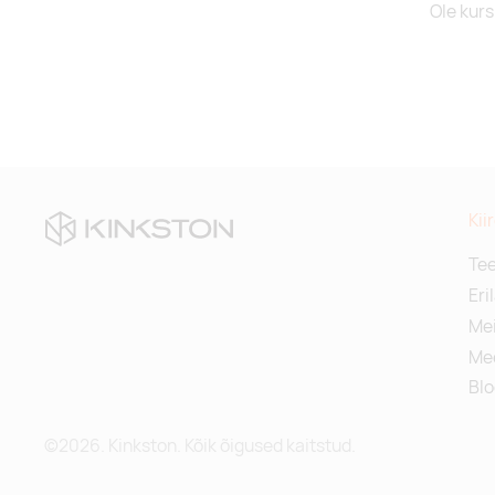
Ole kurs
Kii
Te
Eri
Mei
Me
Blo
©2026. Kinkston. Kõik õigused kaitstud.