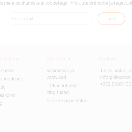
is meie pakkumiste ja toodetega. Info uute brändide ja tegevus
Liitu
relt leitav
Ettevõttest
Kontakt
enused
Küsimused ja
Tulika põik 3, T
vastused
info@kinkston
lahendused
+372 6989 100
Jätkusuutlikud
st
kingitused
eskond
Privaatsuspoliitika
gi