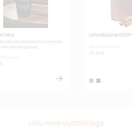
l Ultra
Lõhnaküünal KEOP
 lõhnaküünal loob meeldiva atmosfääri
Hind 100 tk puhul
b hästi firmakingituseks.
13,20 €
0 tk puhul
 €
ss
burgundy
black
white
Liitu meie uudiskirjaga