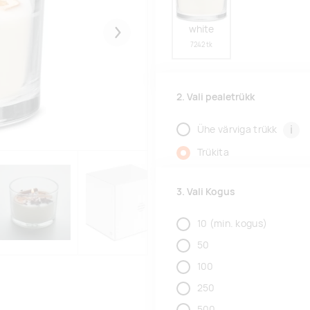
white
Järgmised
7242 tk
2. Vali pealetrükk
i
Ühe värviga trükk
Trükita
3. Vali Kogus
10
(min. kogus)
50
100
250
500