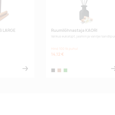
S LARGE
Ruumilõhnastaja KAORI
Valikus eukalüpt, jasmiin ja vanilje/sandlipu
Hind 100 tk puhul
14,12 €
black
brown
green