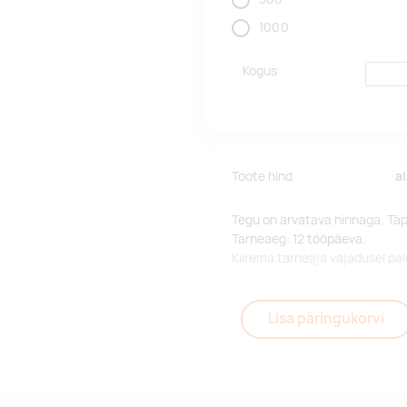
1000
Kogus
Toote hind
a
Tegu on arvatava hinnaga. Tä
Tarneaeg: 12 tööpäeva.
Kiirema tarneaja vajadusel p
Lisa päringukorvi