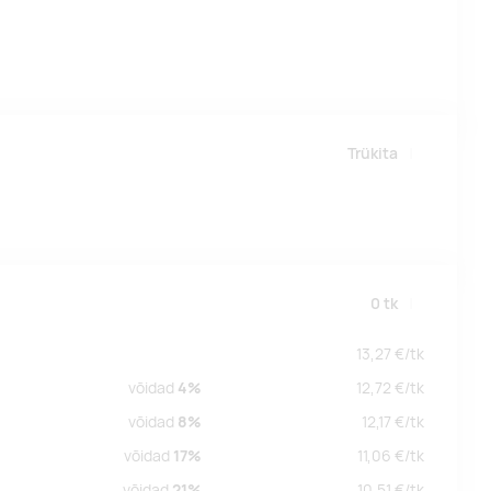
Trükita
0
tk
13,27
€/
tk
võidad
4%
12,72
€/
tk
võidad
8%
12,17
€/
tk
võidad
17%
11,06
€/
tk
võidad
21%
10,51
€/
tk