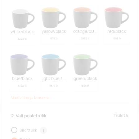
yellow/black
orange/black
red/black
white/black
1979 tk
2932 tk
1698 tk
3202 tk
blue/black
light blue / black
green/black
6722 tk
5579 tk
1558 tk
Vaata kogu laoseisu
Trükita
2. Vali pealetrükk
Siiditrükk
i