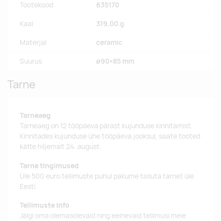
Tootekood
635170
Kaal
319,00 g
Materjal
ceramic
Suurus
ø90×85 mm
Tarne
Tarneaeg
Tarneaeg on 12 tööpäeva pärast kujunduse kinnitamist.
Kinnitades kujunduse ühe tööpäeva jooksul, saate tooted
kätte hiljemalt 24. august.
Tarne tingimused
Üle 500 euro tellimuste puhul pakume tasuta tarnet üle
Eesti.
Tellimuste info
Jälgi oma olemasolevaid ning eelnevaid tellimusi meie