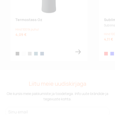
Termostass Oz
Subli
Sublima
Hind 100 tk puhul
4,09 €
Hind 100
4,11 €
black
white
grey
petrol
french navy
red
blu
Liitu meie uudiskirjaga
Ole kursis meie pakkumiste ja toodetega. Info uute brändide ja
tegevuste kohta.