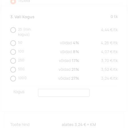
Trükita
0
tk
3. Vali Kogus
25
(min.
4,44
€/
tk
kogus)
50
võidad
4%
4,26
€/
tk
100
võidad
8%
4,07
€/
tk
250
võidad
17%
3,70
€/
tk
500
võidad
21%
3,52
€/
tk
1000
võidad
27%
3,24
€/
tk
Kogus
Toote hind
alates
3,24 €
+ KM