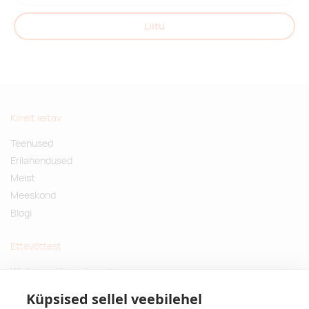
Liitu
Kiirelt leitav
Teenused
Erilahendused
Meist
Meeskond
Blogi
Ettevõttest
Küsimused ja vastused
Jätkusuutlikud kingitused
Küpsised sellel veebilehel
Privaatsuspoliitika