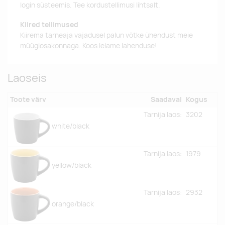
login süsteemis. Tee kordustellimusi lihtsalt.
Kiired tellimused
Kiirema tarneaja vajadusel palun võtke ühendust meie
müügiosakonnaga. Koos leiame lahenduse!
Laoseis
Toote värv
Saadaval
Kogus
Tarnija laos:
3202
white/black
Tarnija laos:
1979
yellow/black
Tarnija laos:
2932
orange/black