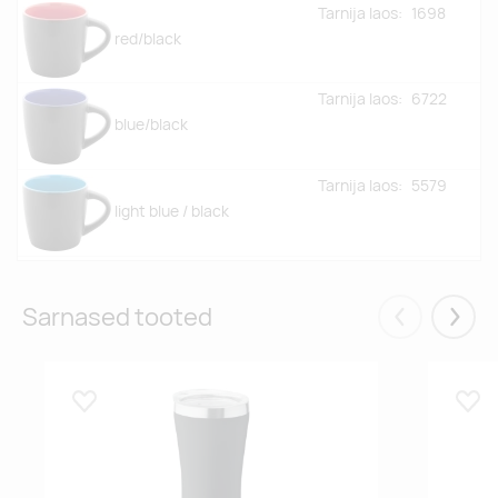
Tarnija laos:
1698
red/black
Tarnija laos:
6722
blue/black
Tarnija laos:
5579
light blue / black
Tarnija laos:
1558
green/black
Sarnased tooted
Eelmised
Järgm
Lisa lemmikuks
Lisa