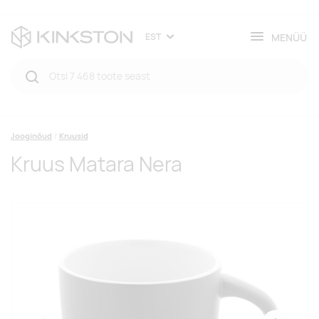
MENÜÜ
EST
Jooginõud
Kruusid
Kruus Matara Nera