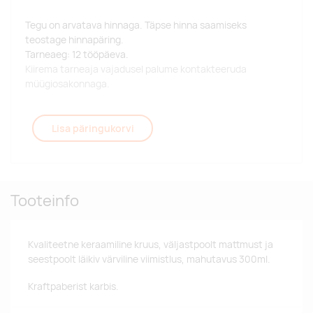
Tegu on arvatava hinnaga. Täpse hinna saamiseks
teostage hinnapäring.
Tarneaeg: 12 tööpäeva.
Kiirema tarneaja vajadusel palume kontakteeruda
müügiosakonnaga.
Lisa päringukorvi
Tooteinfo
Kvaliteetne keraamiline kruus, väljastpoolt mattmust ja
seestpoolt läikiv värviline viimistlus, mahutavus 300ml.
Kraftpaberist karbis.