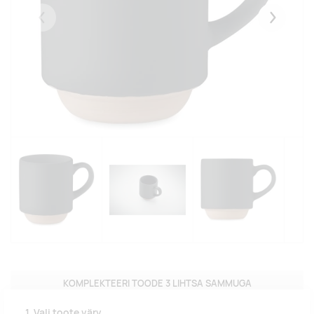
Eelmised
Järgmise
KOMPLEKTEERI TOODE 3 LIHTSA SAMMUGA
1. Vali toote värv