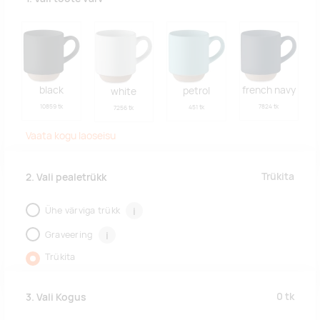
black
french navy
petrol
white
10859 tk
7824 tk
451 tk
7256 tk
Vaata kogu laoseisu
Trükita
2. Vali pealetrükk
Ühe värviga trükk
i
Graveering
i
Trükita
0
tk
3. Vali Kogus