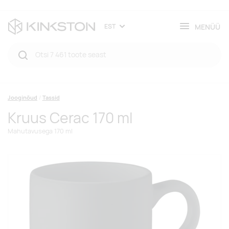
MENÜÜ
EST
Jooginõud
Tassid
Kruus Cerac 170 ml
Mahutavusega 170 ml