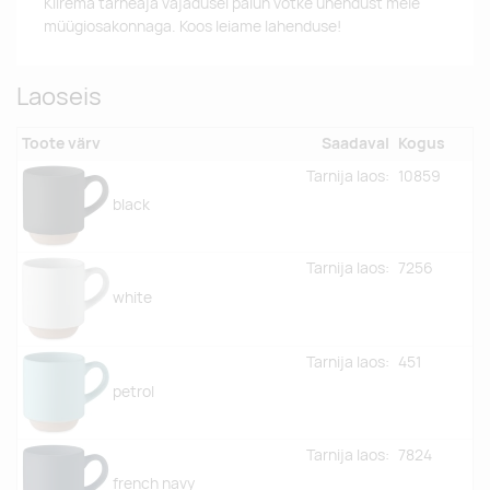
Kiirema tarneaja vajadusel palun võtke ühendust meie
müügiosakonnaga. Koos leiame lahenduse!
Laoseis
Toote värv
Saadaval
Kogus
Tarnija laos:
10859
black
Tarnija laos:
7256
white
Tarnija laos:
451
petrol
Tarnija laos:
7824
french navy