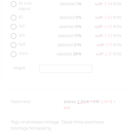
25
(min.
säästad
1%
4,01
3,98
€/
tk
kogus)
50
säästad
5%
4,01
3,82
€/
tk
100
säästad
9%
4,01
3,65
€/
tk
250
säästad
17%
4,01
3,32
€/
tk
500
säästad
21%
4,01
3,15
€/
tk
1000
säästad
28%
4,01
2,91
€/
tk
Kogus
Toote hind
alates
2,92 €
+ KM
2,91 €
+
KM
Tegu on arvatava hinnaga. Täpse hinna saamiseks
teostage hinnapäring.