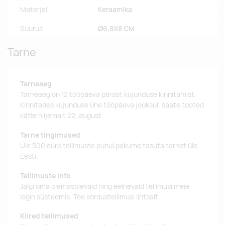
Materjal
Keraamika
Suurus
Ø6,8X8 CM
Tarne
Tarneaeg
Tarneaeg on 12 tööpäeva pärast kujunduse kinnitamist.
Kinnitades kujunduse ühe tööpäeva jooksul, saate tooted
kätte hiljemalt 22. august.
Tarne tingimused
Üle 500 euro tellimuste puhul pakume tasuta tarnet üle
Eesti.
Tellimuste info
Jälgi oma olemasolevaid ning eelnevaid tellimusi meie
login süsteemis. Tee kordustellimusi lihtsalt.
Kiired tellimused