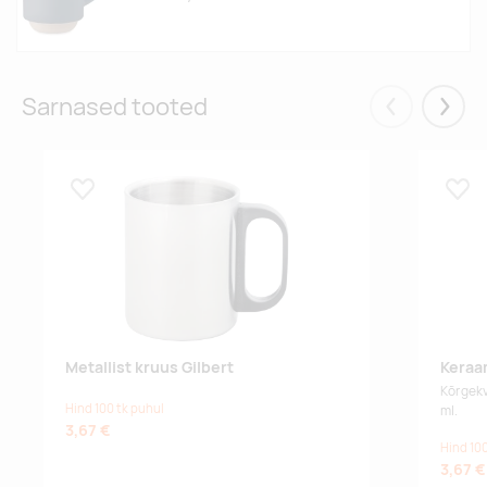
Sarnased tooted
Eelmised
Järgm
Lisa lemmikuks
Lisa
Metallist kruus Gilbert
Keraam
Kõrgekv
Hind 100 tk puhul
ml.
3,67 €
Hind 100
3,67 €