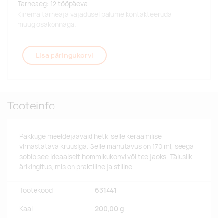
Tarneaeg: 12 tööpäeva.
Kiirema tarneaja vajadusel palume kontakteeruda
müügiosakonnaga.
Lisa päringukorvi
Tooteinfo
Pakkuge meeldejäävaid hetki selle keraamilise
virnastatava kruusiga. Selle mahutavus on 170 ml, seega
sobib see ideaalselt hommikukohvi või tee jaoks. Täiuslik
ärikingitus, mis on praktiline ja stiilne.
Tootekood
631441
Kaal
200,00 g