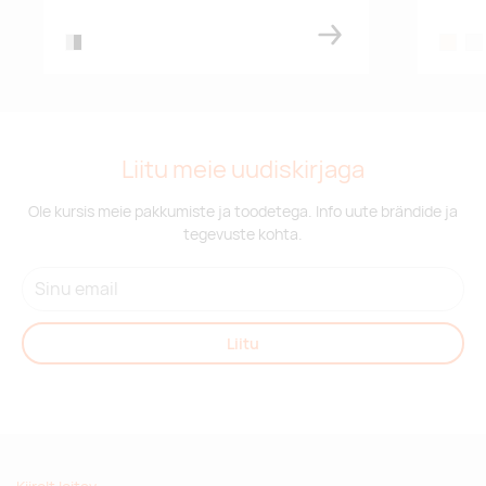
silver/black
natural
whi
Liitu meie uudiskirjaga
Ole kursis meie pakkumiste ja toodetega. Info uute brändide ja
tegevuste kohta.
Liitu