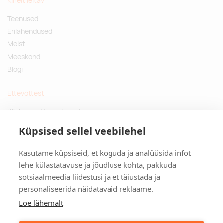
Kiirelt leitav
Teenused
Erilahendused
Meist
Meeskond
Blogi
Ettevõttest
Küsimused ja vastused
Jätkusuutlikud kingitused
Küpsised sellel veebilehel
Privaatsuspoliitika
Kasutame küpsiseid, et koguda ja analüüsida infot
Kontakt
lehe külastatavuse ja jõudluse kohta, pakkuda
sotsiaalmeedia liidestusi ja et täiustada ja
Tulika põik 3, Tallinn
personaliseerida näidatavaid reklaame.
info@kinkston.ee
+372 6989 100
Loe lähemalt
Sotsiaalmeedia