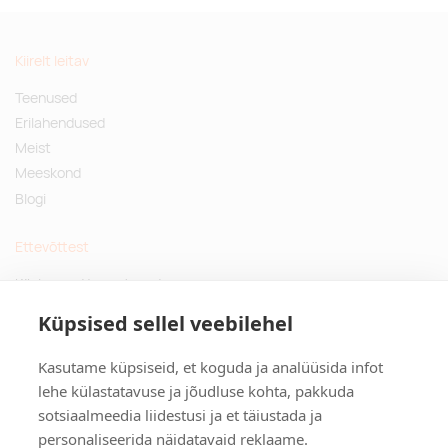
Kiirelt leitav
Teenused
Erilahendused
Meist
Meeskond
Blogi
Ettevõttest
Küsimused ja vastused
Jätkusuutlikud kingitused
Küpsised sellel veebilehel
Privaatsuspoliitika
Kasutame küpsiseid, et koguda ja analüüsida infot
Kontakt
lehe külastatavuse ja jõudluse kohta, pakkuda
sotsiaalmeedia liidestusi ja et täiustada ja
Tulika põik 3, Tallinn
personaliseerida näidatavaid reklaame.
info@kinkston.ee