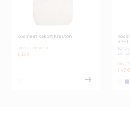
Kosmeetikakott Kreston
Kosme
RPET
Hind 250 tk puhul
Tõmbluk
1,32 €
valmist
Hind 2
1,47 €
natural
natural
dar