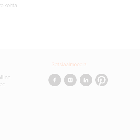
te kohta.
Sotsiaalmeedia
allinn
.ee