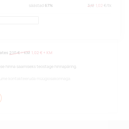
säästad
67%
3,12
1,02
€/
tk
lates
2,10 €
+ KM
1,02 €
+ KM
pse hinna saamiseks teostage hinnapäring.
alume kontakteeruda müügiosakonnaga.