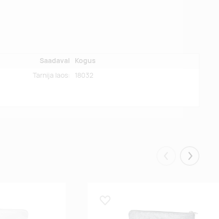
Saadaval
Kogus
Tarnija laos:
18032
Eelmised
Järgmis
Lisa lemmikuks