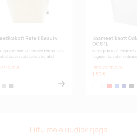
etikakott Refelt Beauty
Kosmeetikaott Odi
OCS 1L
uga kott hoiab ilutarbed korras ja on
Kerge ja lukuga reisikott
atud taaskasutatud materjalist.
hügieenitarvete hoidmise
50 tk puhul
Hind 250 tk puhul
1,50 €
k blue
grey
dark grey
white
natural
red
royal blue
navy
blac
Liitu meie uudiskirjaga