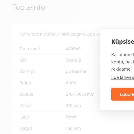
Tooteinfo
PU nahast metalse viimistlusega lukuga kosmeetikakot. Valik
Küpsise
Tootekood
449349
Kasutame k
Kaal
30,00 g
kohta, pakk
reklaame.
Materjal
pu leather
Loe lähema
Bränd
Anda
Luba k
Suurus
210×150×3 mm
Pikkus
210 mm
Laius
3 mm
Kõrgus
150 mm