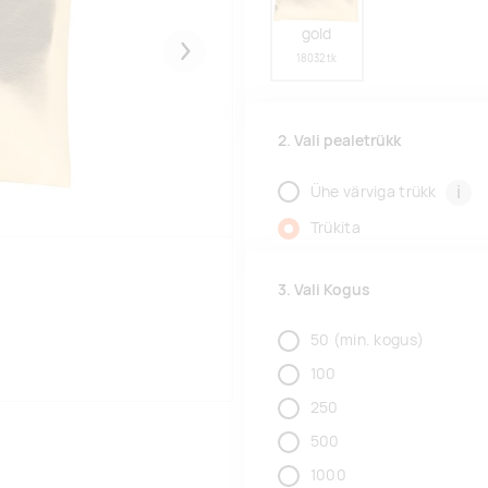
gold
Järgmised
18032 tk
2. Vali pealetrükk
i
Ühe värviga trükk
Trükita
3. Vali Kogus
50
(min. kogus)
100
250
500
1000