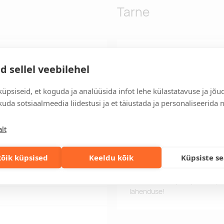
Tarne
us on 3 värvi.
Tarneaeg
d sellel veebilehel
Tarneaeg on 12 tööpäeva pära
tööpäeva jooksul, saate toote
üpsiseid, et koguda ja analüüsida infot lehe külastatavuse ja jõu
Tarne tingimused
uda sotsiaalmeedia liidestusi ja et täiustada ja personaliseerida 
Üle 500 euro tellimuste puhul
lt
Tellimuste info
Jälgi oma olemasolevaid ning 
lihtsalt.
õik küpsised
Keeldu kõik
Küpsiste s
Kiired tellimused
Kiirema tarneaja vajadusel p
lahenduse!