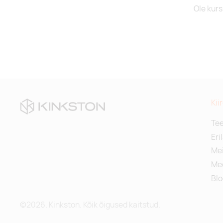
Ole kurs
Kii
Te
Eri
Mei
Me
Blo
©2026. Kinkston. Kõik õigused kaitstud.