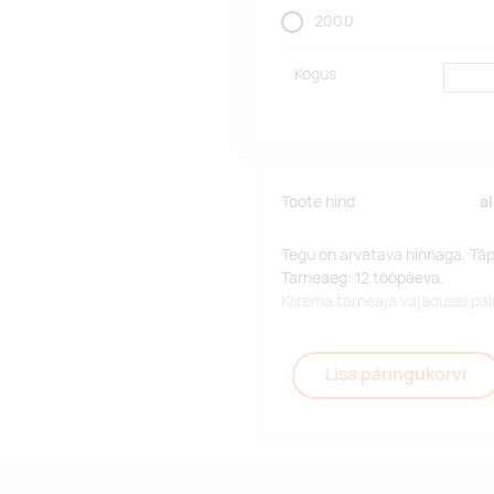
2000
Kogus
Toote hind
a
Tegu on arvatava hinnaga. Tä
Tarneaeg: 12 tööpäeva.
Kiirema tarneaja vajadusel p
Lisa päringukorvi