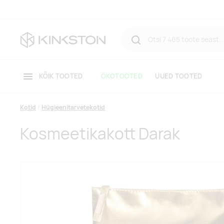
KÕIK TOOTED
ÖKOTOOTED
UUED TOOTED
Kotid
Hügieenitarvetekotid
Kosmeetikakott Darak