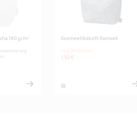
sha 180 g/m²
Kosmeetikakott Ramsek
Hind 250 tk puhul
 kosmeetika ning
ks.
1,52 €
k
grey