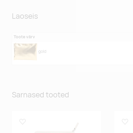
Laoseis
Toote värv
gold
Sarnased tooted
Lisa lemmikuks
Lisa