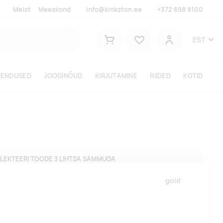
Meist
Meeskond
info@kinkston.ee
+372 698 9100
Lemmikud
EST
Ostukorv
Kasutaja
HENDUSED
JOOGINÕUD
KIRJUTAMINE
RIIDED
KOTID
LEKTEERI TOODE 3 LIHTSA SAMMUGA
gold