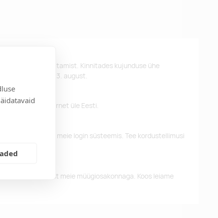
st kujunduse kinnitamist. Kinnitades kujunduse ühe
d kätte hiljemalt 23. august.
dluse
näidatavaid
 pakume tasuta tarnet üle Eesti.
eelnevaid tellimusi meie login süsteemis. Tee kordustellimusi
eaded
alun võtke ühendust meie müügiosakonnaga. Koos leiame