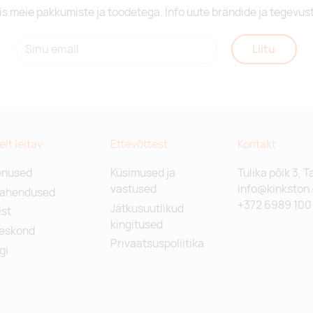
is meie pakkumiste ja toodetega. Info uute brändide ja tegevus
Liitu
relt leitav
Ettevõttest
Kontakt
enused
Küsimused ja
Tulika põik 3, T
vastused
info@kinkston
lahendused
+372 6989 100
Jätkusuutlikud
st
kingitused
eskond
Privaatsuspoliitika
gi