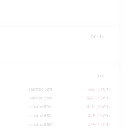
Trükita
0
tk
säästad
52%
3,12
1,51
€/
tk
säästad
55%
3,12
1,39
€/
tk
säästad
59%
3,12
1,28
€/
tk
säästad
63%
3,12
1,16
€/
tk
säästad
65%
3,12
1,10
€/
tk