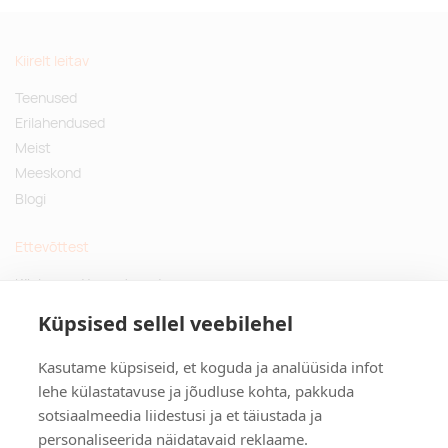
Kiirelt leitav
Teenused
Erilahendused
Meist
Meeskond
Blogi
Ettevõttest
Küsimused ja vastused
Jätkusuutlikud kingitused
Küpsised sellel veebilehel
Privaatsuspoliitika
Kasutame küpsiseid, et koguda ja analüüsida infot
Kontakt
lehe külastatavuse ja jõudluse kohta, pakkuda
sotsiaalmeedia liidestusi ja et täiustada ja
Tulika põik 3, Tallinn
personaliseerida näidatavaid reklaame.
info@kinkston.ee