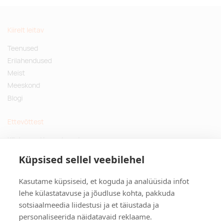
Kiirelt leitav
Teenused
Erilahendused
Meist
Meeskond
Blogi
Ettevõttest
Küsimused ja vastused
Jätkusuutlikud kingitused
Küpsised sellel veebilehel
Privaatsuspoliitika
Kasutame küpsiseid, et koguda ja analüüsida infot
Kontakt
lehe külastatavuse ja jõudluse kohta, pakkuda
sotsiaalmeedia liidestusi ja et täiustada ja
Tulika põik 3, Tallinn
personaliseerida näidatavaid reklaame.
info@kinkston.ee