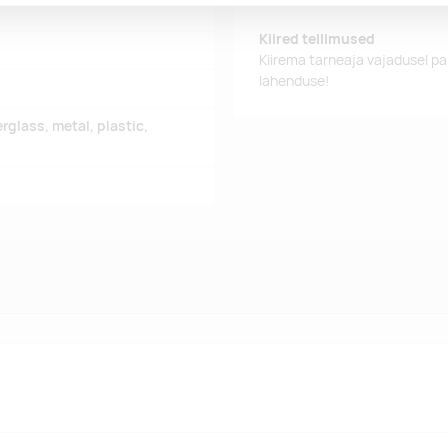
Kiired tellimused
Kiirema tarneaja vajadusel p
lahenduse!
erglass, metal, plastic,