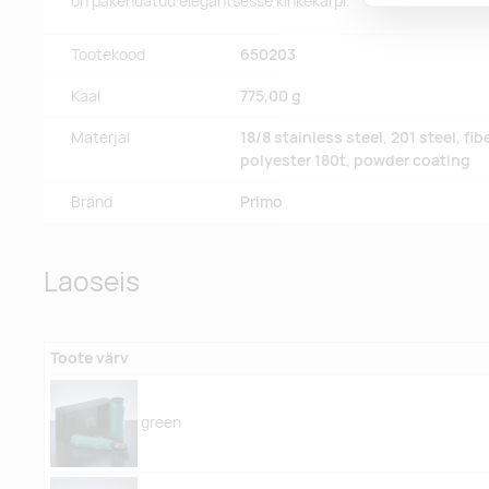
on pakendatud elegantsesse kinkekarpi.
Tootekood
650203
Kaal
775,00 g
Materjal
18/8 stainless steel, 201 steel, fib
polyester 180t, powder coating
Bränd
Primo
Laoseis
Toote värv
green