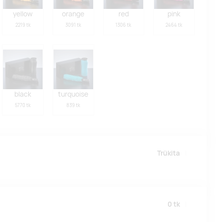
yellow
orange
red
pink
2219 tk
3091 tk
1306 tk
2464 tk
black
turquoise
5770 tk
839 tk
Trükita
0
tk