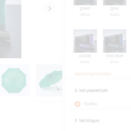
green
grey
Järgmised
3310 tk
3149 tk
purple
navy blue
2275 tk
617 tk
Vaata kogu laoseisu
2. Vali pealetrükk
Trükita
3. Vali Kogus