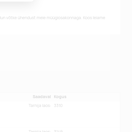
alun võtke ühendust meie müügiosakonnaga. Koos leiame
Saadaval
Kogus
Tarnija laos:
3310
Tarnija laos:
3149