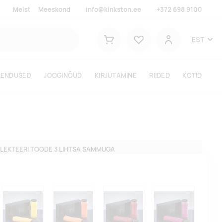
Meist
Meeskond
info@kinkston.ee
+372 698 9100
Lemmikud
EST
Ostukorv
Kasutaja
HENDUSED
JOOGINÕUD
KIRJUTAMINE
RIIDED
KOTID
LEKTEERI TOODE 3 LIHTSA SAMMUGA