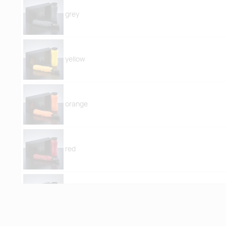
grey
yellow
orange
red
pink