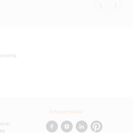
Eelmised
Järgmis
Tarnija laos:
617
Tarnija laos:
5770
te kohta.
Tarnija laos:
839
Sotsiaalmeedia
allinn
.ee