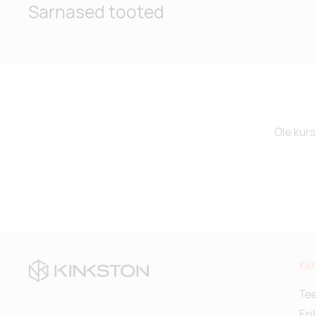
Sarnased tooted
purple
navy blue
Ole kurs
black
turquoise
Kii
Te
Eri