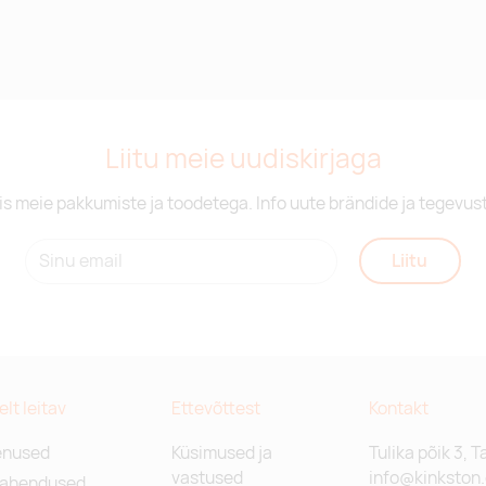
Liitu meie uudiskirjaga
is meie pakkumiste ja toodetega. Info uute brändide ja tegevus
Liitu
relt leitav
Ettevõttest
Kontakt
enused
Küsimused ja
Tulika põik 3, T
vastused
info@kinkston
lahendused