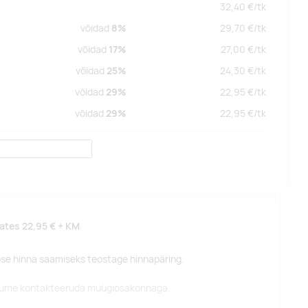
32,40
€/
tk
võidad
8%
29,70
€/
tk
võidad
17%
27,00
€/
tk
võidad
25%
24,30
€/
tk
võidad
29%
22,95
€/
tk
võidad
29%
22,95
€/
tk
lates
22,95 €
+ KM
pse hinna saamiseks teostage hinnapäring.
alume kontakteeruda müügiosakonnaga.