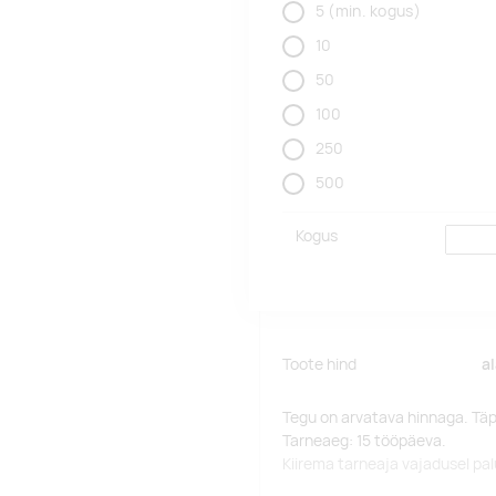
5
(min. kogus)
10
50
100
250
500
Kogus
Toote hind
a
Tegu on arvatava hinnaga. Tä
Tarneaeg: 15 tööpäeva.
Kiirema tarneaja vajadusel p