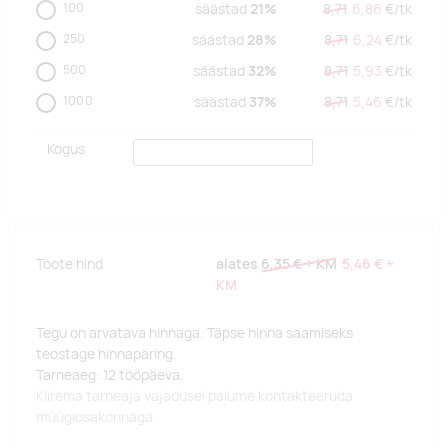
100
säästad
21%
8,71
6,86
€/
tk
250
säästad
28%
8,71
6,24
€/
tk
500
säästad
32%
8,71
5,93
€/
tk
1000
säästad
37%
8,71
5,46
€/
tk
Kogus
Toote hind
alates
6,35 €
+ KM
5,46 €
+
KM
Tegu on arvatava hinnaga. Täpse hinna saamiseks
teostage hinnapäring.
Tarneaeg: 12 tööpäeva.
Kiirema tarneaja vajadusel palume kontakteeruda
müügiosakonnaga.