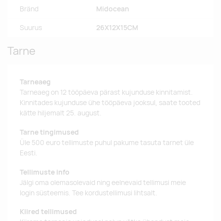
Bränd
Midocean
Suurus
26X12X15CM
Tarne
Tarneaeg
Tarneaeg on 12 tööpäeva pärast kujunduse kinnitamist.
Kinnitades kujunduse ühe tööpäeva jooksul, saate tooted
kätte hiljemalt 25. august.
Tarne tingimused
Üle 500 euro tellimuste puhul pakume tasuta tarnet üle
Eesti.
Tellimuste info
Jälgi oma olemasolevaid ning eelnevaid tellimusi meie
login süsteemis. Tee kordustellimusi lihtsalt.
Kiired tellimused