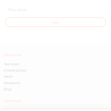
Liitu
Kiirelt leitav
Teenused
Erilahendused
Meist
Meeskond
Blogi
Ettevõttest
Küsimused ja vastused