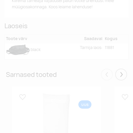
Kiirema tarneaja vajadusel palun võtke ühendust meie
müügiosakonnaga. Koos leiame lahenduse!
Laoseis
Toote värv
Saadaval
Kogus
Tarnija laos:
11881
black
Sarnased tooted
Eelmised
Järgm
Lisa lemmikuks
Lisa
UUS