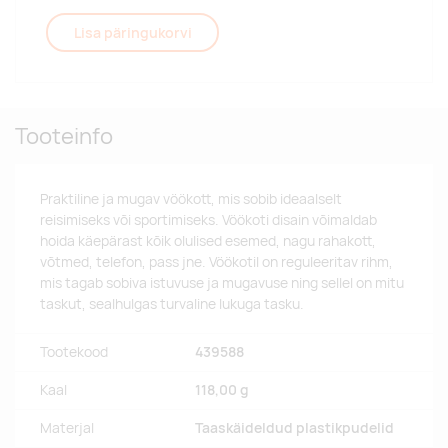
Lisa päringukorvi
Tooteinfo
Praktiline ja mugav vöökott, mis sobib ideaalselt
reisimiseks või sportimiseks. Vöökoti disain võimaldab
hoida käepärast kõik olulised esemed, nagu rahakott,
võtmed, telefon, pass jne. Vöökotil on reguleeritav rihm,
mis tagab sobiva istuvuse ja mugavuse ning sellel on mitu
taskut, sealhulgas turvaline lukuga tasku.
Tootekood
439588
Kaal
118,00 g
Materjal
Taaskäideldud plastikpudelid