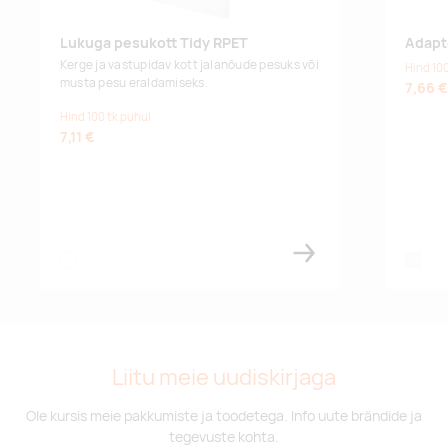
Lukuga pesukott Tidy RPET
Adapt
Kerge ja vastupidav kott jalanõude pesuks või
Hind 100
musta pesu eraldamiseks.
7,66 €
Hind 100 tk puhul
7,11 €
white
white
Liitu meie uudiskirjaga
Ole kursis meie pakkumiste ja toodetega. Info uute brändide ja
tegevuste kohta.