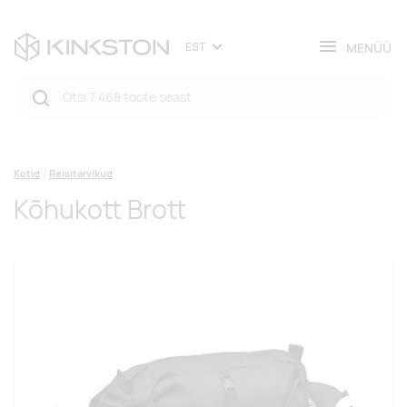
MENÜÜ
EST
Kotid
Reisitarvikud
Kõhukott Brott