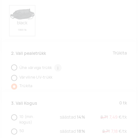
black
11881 tk
Trükita
2. Vali pealetrükk
Ühe värviga trükk
i
Värviline UV-trükk
Trükita
0
tk
3. Vali Kogus
10
(min.
säästad
14%
8,71
7,49
€/
tk
kogus)
50
säästad
18%
8,71
7,18
€/
tk