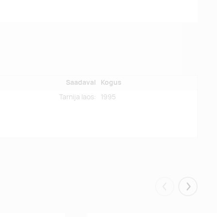
Saadaval
Kogus
Tarnija laos:
1995
Eelmised
Järgmis