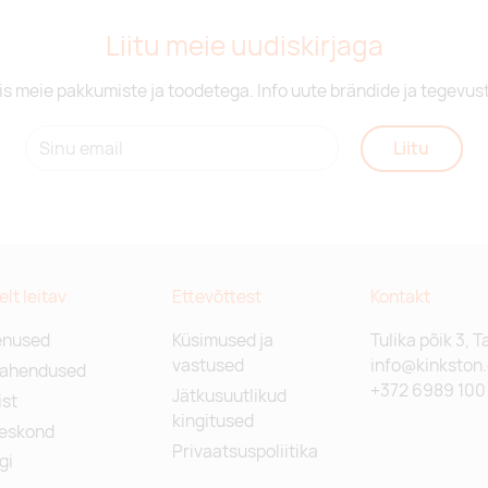
Liitu meie uudiskirjaga
is meie pakkumiste ja toodetega. Info uute brändide ja tegevus
Liitu
relt leitav
Ettevõttest
Kontakt
enused
Küsimused ja
Tulika põik 3, T
vastused
info@kinkston
lahendused
+372 6989 100
Jätkusuutlikud
st
kingitused
eskond
Privaatsuspoliitika
gi