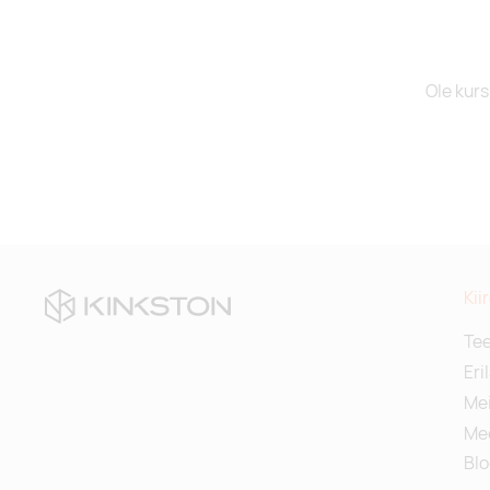
Ole kurs
Kii
Te
Eri
Mei
Me
Blo