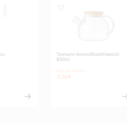
Lisa lemmikuks
Lou
Teekann borosilikaatklaasist,
850ml
Hind 100 tk puhul
11,02 €
transparent