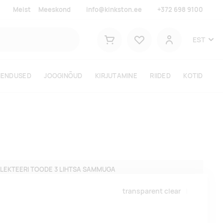
Meist
Meeskond
info@kinkston.ee
+372 698 9100
Lemmikud
EST
Ostukorv
Kasutaja
HENDUSED
JOOGINÕUD
KIRJUTAMINE
RIIDED
KOTID
LEKTEERI TOODE 3 LIHTSA SAMMUGA
transparent clear