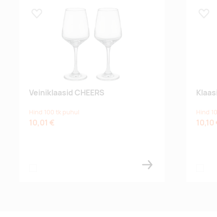
Lisa lemmikuks
Lisa
Veiniklaasid CHEERS
Klaas
Hind 100 tk puhul
Hind 10
10,01 €
10,10
transparent
transpa