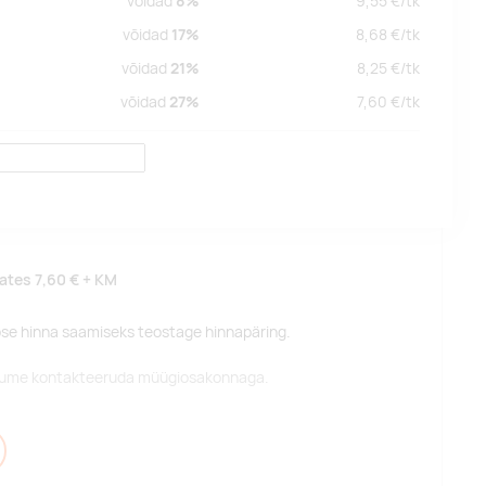
võidad
8%
9,55
€/
tk
võidad
17%
8,68
€/
tk
võidad
21%
8,25
€/
tk
võidad
27%
7,60
€/
tk
lates
7,60 €
+ KM
pse hinna saamiseks teostage hinnapäring.
alume kontakteeruda müügiosakonnaga.