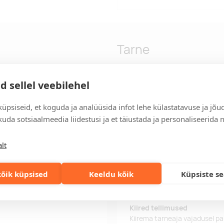
Tarne
d sellel veebilehel
tagab joogi soojana püsimise
Tarneaeg
is aitab vältida lekkeid ja
Tarneaeg on 12 tööpäeva pära
üpsiseid, et koguda ja analüüsida infot lehe külastatavuse ja jõu
sutamiseks. Ideaalne kingitus,
tööpäeva jooksul, saate toote
uda sotsiaalmeedia liidestusi ja et täiustada ja personaliseerida 
Tarne tingimused
lt
Üle 500 euro tellimuste puhul
Tellimuste info
õik küpsised
Keeldu kõik
Küpsiste s
Jälgi oma olemasolevaid ning 
lihtsalt.
 bamboo
Kiired tellimused
Kiirema tarneaja vajadusel p