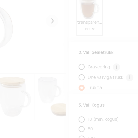
transparent clear
Järgmised
1995 tk
2. Vali pealetrükk
i
Graveering
i
Ühe värviga trükk
Trükita
3. Vali Kogus
10
(min. kogus)
50