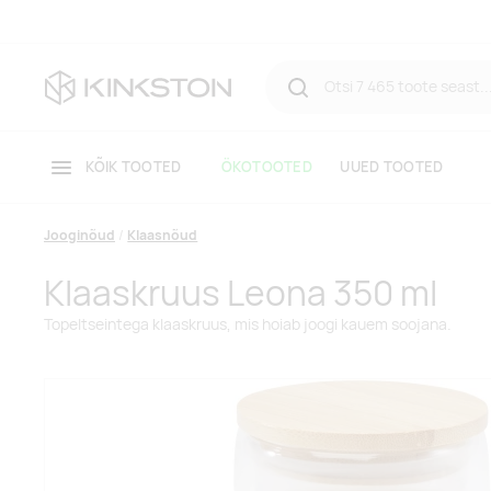
KÕIK TOOTED
ÖKOTOOTED
UUED TOOTED
Jooginõud
Klaasnõud
Klaaskruus Leona 350 ml
Topeltseintega klaaskruus, mis hoiab joogi kauem soojana.