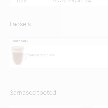
Suurus
11,6 x 12,5 x 9 x Ø 8,5 cm
Laoseis
Toote värv
transparent clear
Sarnased tooted