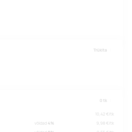
Trükita
0
tk
10,42
€/
tk
võidad
4%
9,98
€/
tk