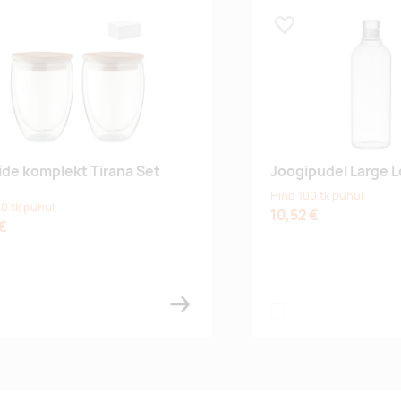
 lemmikuks
Lisa lemmikuks
ide komplekt Tirana Set
Joogipudel Large 
Hind 100 tk puhul
0 tk puhul
10,52 €
 €
rent
transparent