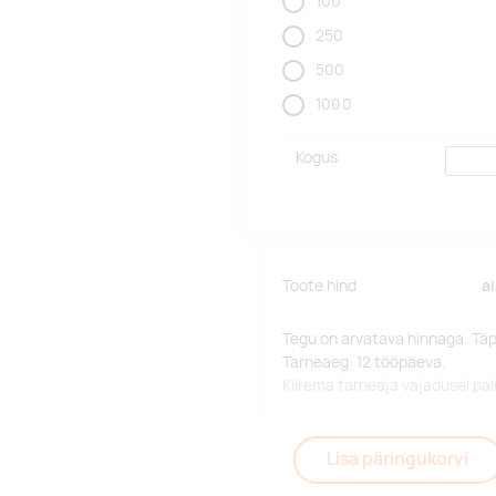
100
250
500
1000
Kogus
Toote hind
a
Tegu on arvatava hinnaga. Tä
Tarneaeg: 12 tööpäeva.
Kiirema tarneaja vajadusel p
Lisa päringukorvi