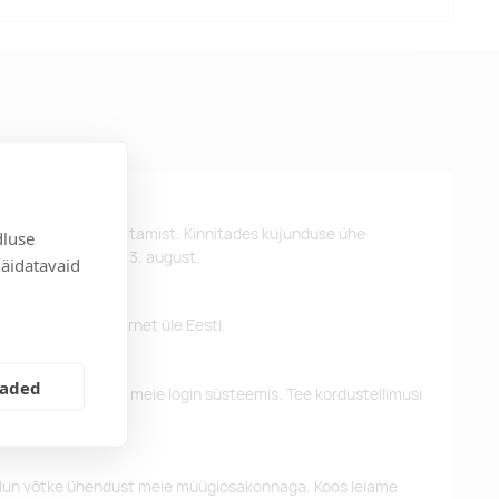
st kujunduse kinnitamist. Kinnitades kujunduse ühe
dluse
d kätte hiljemalt 23. august.
näidatavaid
 pakume tasuta tarnet üle Eesti.
eaded
eelnevaid tellimusi meie login süsteemis. Tee kordustellimusi
alun võtke ühendust meie müügiosakonnaga. Koos leiame