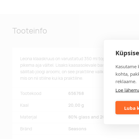
Tooteinfo
Küpsise
Leona klaaskruus on varustatud 350 ml topeltseintega, mis 
pikema aja vältel. Lisaks kaasasolevale bambusest kaanele, m
Kasutame k
säilitab joogi aroomi, on see praktiline valik igapäevaseks ka
kohta, pakk
mis on nii stiilne kui ka praktiline.
reklaame.
Loe lähema
Tootekood
656768
Kaal
20,00 g
Luba k
Materjal
80% glass and 20% fsc certified
Bränd
Seasons