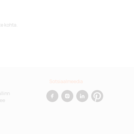
te kohta.
Sotsiaalmeedia
allinn
.ee