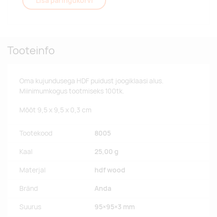
Lisa päringukorvi
Tooteinfo
Oma kujundusega HDF puidust joogiklaasi alus.
Miinimumkogus tootmiseks 100tk.
Mõõt 9,5 x 9,5 x 0,3 cm
Tootekood
8005
Kaal
25,00 g
Materjal
hdf wood
Bränd
Anda
Suurus
95×95×3 mm