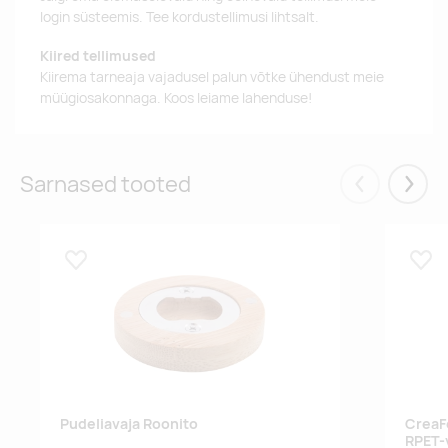
login süsteemis. Tee kordustellimusi lihtsalt.
Kiired tellimused
Kiirema tarneaja vajadusel palun võtke ühendust meie
müügiosakonnaga. Koos leiame lahenduse!
Sarnased tooted
Eelmised
Järgm
Lisa lemmikuks
Lisa
Pudeliavaja Roonito
CreaF
RPET-v