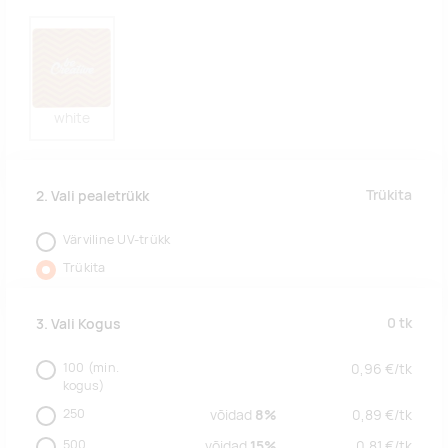
white
Trükita
2. Vali pealetrükk
Värviline UV-trükk
Trükita
0
tk
3. Vali Kogus
100
(min.
0,96
€/
tk
kogus)
250
võidad
8%
0,89
€/
tk
500
võidad
15%
0,81
€/
tk