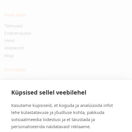
Kiirelt leitav
Teenused
Erilahendused
Meist
Meeskond
Blogi
Ettevõttest
Küsimused ja vastused
Jätkusuutlikud kingitused
Küpsised sellel veebilehel
Privaatsuspoliitika
Kasutame küpsiseid, et koguda ja analüüsida infot
Kontakt
lehe külastatavuse ja jõudluse kohta, pakkuda
sotsiaalmeedia liidestusi ja et täiustada ja
Tulika põik 3, Tallinn
personaliseerida näidatavaid reklaame.
info@kinkston.ee