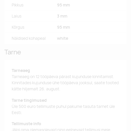
Pikkus
95 mm
Laius
3 mm
Kõrgus
95 mm
Näidised kohapeal
white
Tarne
Tarneaeg
Tarneaeg on 12 tööpäeva pärast kujunduse kinnitamist.
Kinnitades kujunduse ühe tööpäeva jooksul, saate tooted
kätte hiljemalt 26. august.
Tarne tingimused
Üle 500 euro tellimuste puhul pakume tasuta tarnet üle
Eesti.
Tellimuste info
Jälgi oma olemasolevaid ning eelnevaid tellimusi meie