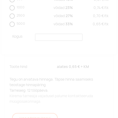
1000
võidad
23%
0,74
€/
tk
2500
võidad
27%
0,70
€/
tk
5000
võidad
33%
0,65
€/
tk
Kogus
Toote hind
alates
0,65 €
+ KM
Tegu on arvatava hinnaga. Täpse hinna saamiseks
teostage hinnapäring.
Tarneaeg: 12 tööpäeva.
Kiirema tarneaja vajadusel palume kontakteeruda
müügiosakonnaga.