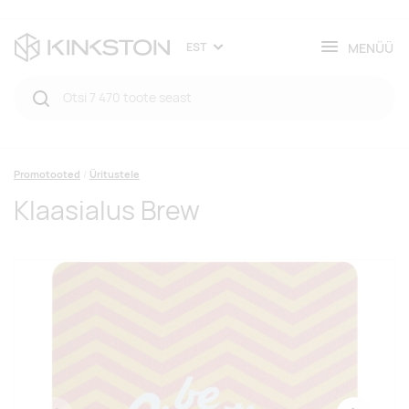
MENÜÜ
EST
Promotooted
Üritustele
Klaasialus Brew