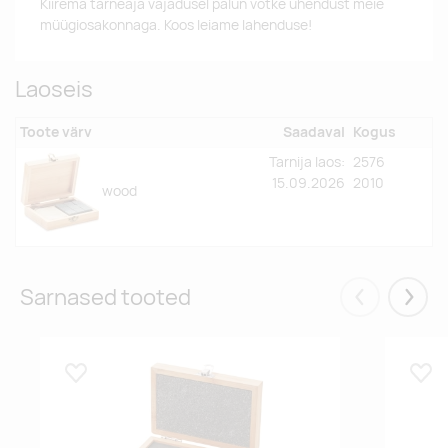
Kiirema tarneaja vajadusel palun võtke ühendust meie
müügiosakonnaga. Koos leiame lahenduse!
Laoseis
Toote värv
Saadaval
Kogus
Tarnija laos:
2576
15.09.2026
2010
wood
Sarnased tooted
Eelmised
Järgm
Lisa lemmikuks
Lisa