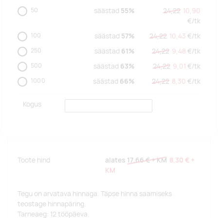
50
säästad
55%
24,22
10,90
€/
tk
100
säästad
57%
24,22
10,43
€/
tk
250
säästad
61%
24,22
9,48
€/
tk
500
säästad
63%
24,22
9,01
€/
tk
1000
säästad
66%
24,22
8,30
€/
tk
Kogus
Toote hind
alates
17,66 €
+ KM
8,30 €
+
KM
Tegu on arvatava hinnaga. Täpse hinna saamiseks
teostage hinnapäring.
Tarneaeg: 12 tööpäeva.