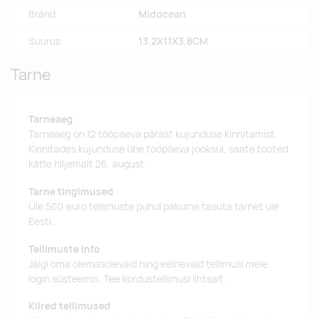
Bränd
Midocean
Suurus
13,2X11X3,8CM
Tarne
Tarneaeg
Tarneaeg on 12 tööpäeva pärast kujunduse kinnitamist.
Kinnitades kujunduse ühe tööpäeva jooksul, saate tooted
kätte hiljemalt 26. august.
Tarne tingimused
Üle 500 euro tellimuste puhul pakume tasuta tarnet üle
Eesti.
Tellimuste info
Jälgi oma olemasolevaid ning eelnevaid tellimusi meie
login süsteemis. Tee kordustellimusi lihtsalt.
Kiired tellimused