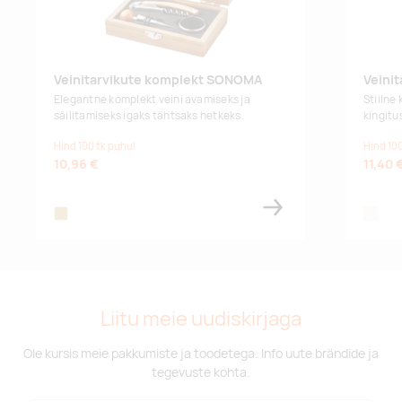
Veinitarvikute komplekt SONOMA
Veini
Elegantne komplekt veini avamiseks ja
Stiilne
säilitamiseks igaks tähtsaks hetkeks.
kingitu
Hind 100 tk puhul
Hind 100
10,96 €
11,40 
wood
natural
Liitu meie uudiskirjaga
Ole kursis meie pakkumiste ja toodetega. Info uute brändide ja
tegevuste kohta.