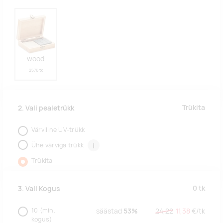
wood
2576 tk
Trükita
2. Vali pealetrükk
Värviline UV-trükk
Ühe värviga trükk
i
Trükita
0
tk
3. Vali Kogus
10
(min.
säästad
53%
24,22
11,38
€/
tk
kogus)