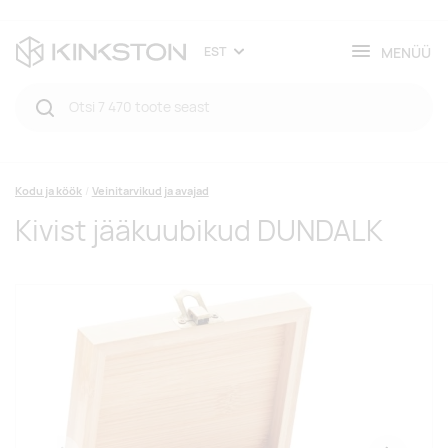
MENÜÜ
EST
Kodu ja köök
Veinitarvikud ja avajad
Kivist jääkuubikud DUNDALK