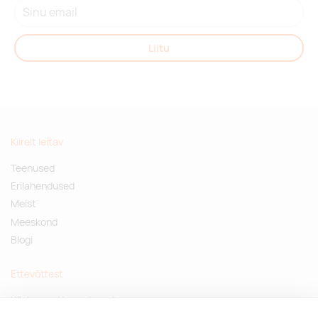
Liitu
Kiirelt leitav
Teenused
Erilahendused
Meist
Meeskond
Blogi
Ettevõttest
Küsimused ja vastused
Jätkusuutlikud kingitused