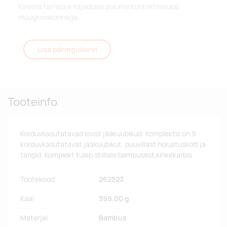
Kiirema tarneaja vajadusel palume kontakteeruda
müügiosakonnaga.
Lisa päringukorvi
Tooteinfo
Korduvkasutatavad kivist jääkuubikud. Komplektis on 9
korduvkasutatavat jääkuubikut, puuvillast hoiustuskott ja
tangid. Komplekt tuleb stiilses bambusest kinkekarbis.
Tootekood
262523
Kaal
399,00 g
Materjal
Bambus