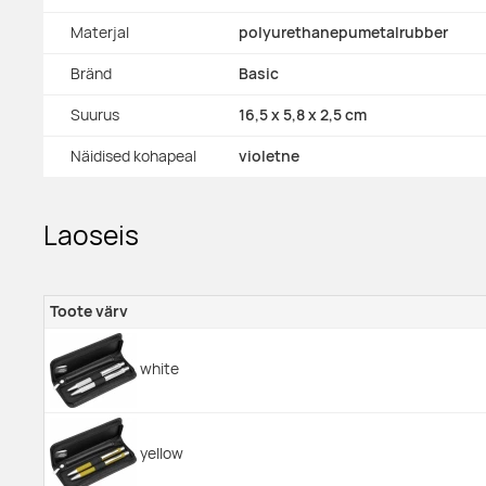
Materjal
polyurethanepumetalrubber
Bränd
Basic
Suurus
16,5 x 5,8 x 2,5 cm
Näidised kohapeal
violetne
Laoseis
Toote värv
white
yellow