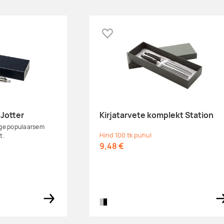
Tarnija laos:
71
Lisa lemmikuks
Tarnija laos:
2
Tarnija laos:
156
 Jotter
Kirjatarvete komplekt Station
õige populaarsem
Hind 100 tk puhul
st.
9,48 €
silver/black