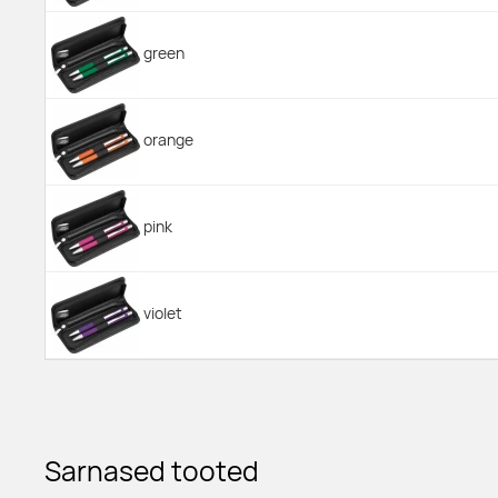
green
orange
pink
violet
light blue
Sarnased tooted
light green