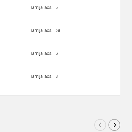
Tarnija laos:
5
Tarnija laos:
38
Tarnija laos:
6
Tarnija laos:
8
Tarnija laos:
42
Tarnija laos:
15
Eelmised
Järgmis