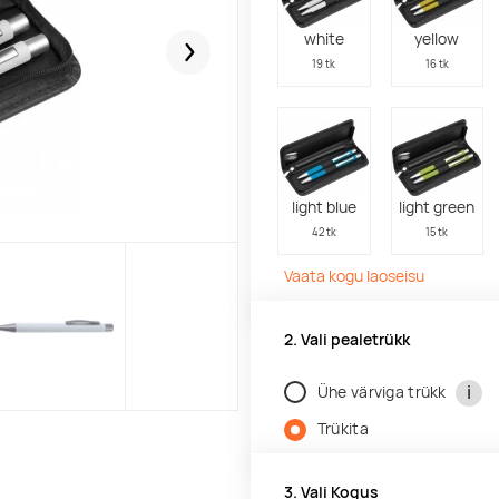
white
yellow
Järgmised
19 tk
16 tk
light blue
light green
42 tk
15 tk
Vaata kogu laoseisu
2. Vali pealetrükk
i
Ühe värviga trükk
Trükita
3. Vali Kogus