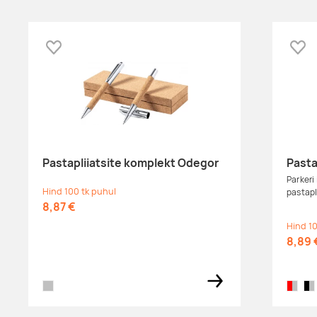
dark grey
Lisa lemmikuks
Lisa
dark green
black
Pastapliiatsite komplekt Odegor
Pasta
Parkeri
Hind 100 tk puhul
pastapl
8,87 €
Hind 10
8,89 
natural,silver
red,silv
sol