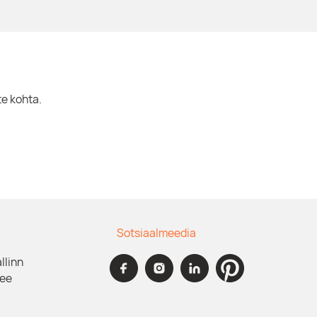
te kohta.
Sotsiaalmeedia
allinn
.ee