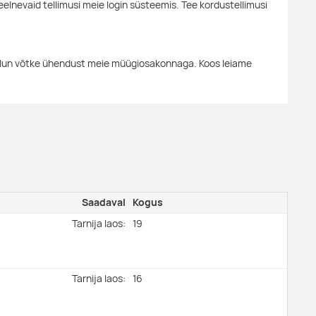
eelnevaid tellimusi meie login süsteemis. Tee kordustellimusi
alun võtke ühendust meie müügiosakonnaga. Koos leiame
Saadaval
Kogus
Tarnija laos:
19
Tarnija laos:
16