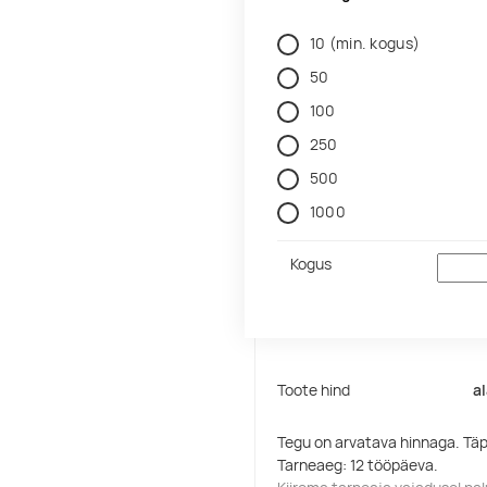
10
(min. kogus)
50
100
250
500
1000
Kogus
Toote hind
a
Tegu on arvatava hinnaga. Tä
Tarneaeg: 12 tööpäeva.