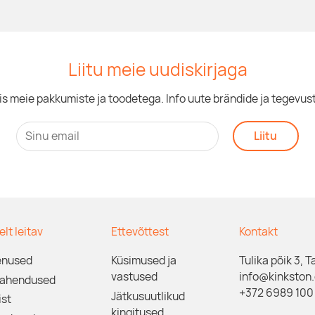
Liitu meie uudiskirjaga
is meie pakkumiste ja toodetega. Info uute brändide ja tegevus
Liitu
relt leitav
Ettevõttest
Kontakt
enused
Küsimused ja
Tulika põik 3, T
vastused
info@kinkston
lahendused
+372 6989 100
Jätkusuutlikud
st
kingitused