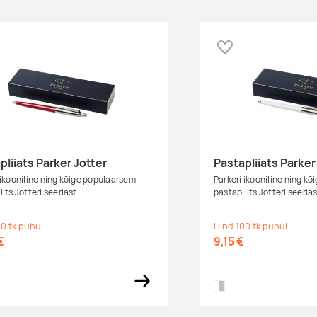
 lemmikuks
Lisa lemmikuks
pliiats Parker Jotter
Pastapliiats Parker
 ikooniline ning kõige populaarsem
Parkeri ikooniline ning k
iits Jotteri seeriast.
pastapliits Jotteri seeria
0 tk puhul
Hind 100 tk puhul
€
9,15 €
er
id black,silver
white,silver