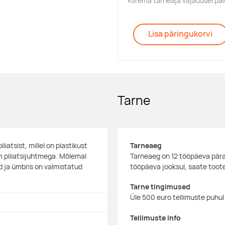
Kiirema tarneaja vajadusel p
Lisa päringukorvi
Tarne
iatsist, millel on plastikust
Tarneaeg
mm pliiatsijuhtmega. Mõlemal
Tarneaeg on 12 tööpäeva pära
d ja ümbris on valmistatud
tööpäeva jooksul, saate toote
Tarne tingimused
Üle 500 euro tellimuste puhul
Tellimuste info