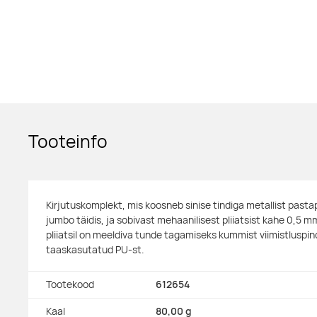
Tooteinfo
Kirjutuskomplekt, mis koosneb sinise tindiga metallist pastapli
jumbo täidis, ja sobivast mehaanilisest pliiatsist kahe 0,5 
pliiatsil on meeldiva tunde tagamiseks kummist viimistluspin
taaskasutatud PU-st.
Tootekood
612654
Kaal
80,00 g