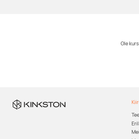
Ole kurs
Kii
Te
Eri
Mei