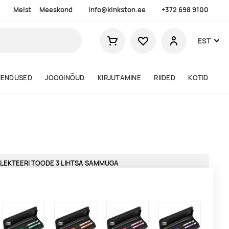
Meist
Meeskond
info@kinkston.ee
+372 698 9100
Lemmikud
EST
Ostukorv
Kasutaja
HENDUSED
JOOGINÕUD
KIRJUTAMINE
RIIDED
KOTID
LEKTEERI TOODE 3 LIHTSA SAMMUGA