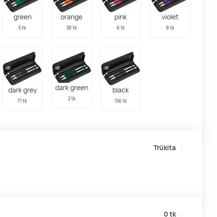
green
orange
pink
violet
5 tk
38 tk
6 tk
8 tk
dark green
dark grey
black
2 tk
71 tk
156 tk
Trükita
0
tk