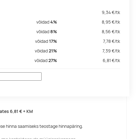
9,34
€/
tk
võidad
4%
8,95
€/
tk
võidad
8%
8,56
€/
tk
võidad
17%
7,78
€/
tk
võidad
21%
7,39
€/
tk
võidad
27%
6,81
€/
tk
lates
6,81 €
+ KM
pse hinna saamiseks teostage hinnapäring.