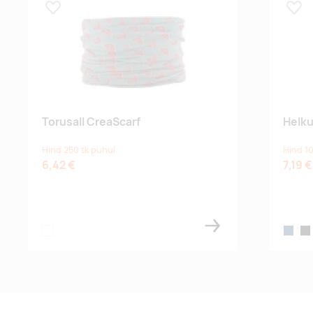
Lisa lemmikuks
Lisa
Torusall CreaScarf
Helku
Hind 250 tk puhul
Hind 10
6,42 €
7,19 €
white
french 
bla