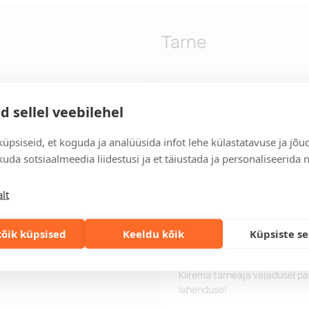
Tarne
ndad, millel on trükitavad PU-
Tarneaeg
d sellel veebilehel
Tarneaeg on 12 tööpäeva pära
tööpäeva jooksul, saate toote
üpsiseid, et koguda ja analüüsida infot lehe külastatavuse ja jõu
uda sotsiaalmeedia liidestusi ja et täiustada ja personaliseerida 
Tarne tingimused
Üle 500 euro tellimuste puhul
lt
Tellimuste info
Jälgi oma olemasolevaid ning 
lihtsalt.
õik küpsised
Keeldu kõik
Küpsiste s
Kiired tellimused
Kiirema tarneaja vajadusel p
lahenduse!