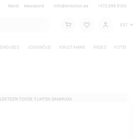
Meist
Meeskond
info@kinkston.ee
+372 698 9100
Lemmikud
EST
Ostukorv
Kasutaja
HENDUSED
JOOGINÕUD
KIRJUTAMINE
RIIDED
KOTID
LEKTEERI TOODE 3 LIHTSA SAMMUGA