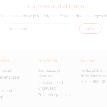
Liitu meie uudiskirjaga
is meie pakkumiste ja toodetega. Info uute brändide ja tegevus
Liitu
relt leitav
Ettevõttest
Kontakt
enused
Küsimused ja
Tulika põik 3, T
vastused
info@kinkston
lahendused
+372 6989 100
Jätkusuutlikud
st
kingitused
eskond
Privaatsuspoliitika
gi