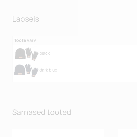
Laoseis
Toote värv
black
dark blue
Sarnased tooted