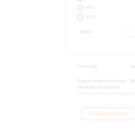
500
1000
Kogus
Toote hind
a
Tegu on arvatava hinnaga. Tä
Tarneaeg: 12 tööpäeva.
Kiirema tarneaja vajadusel p
Lisa päringukorvi