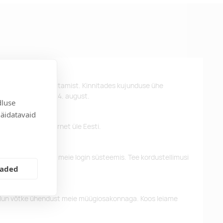
st kujunduse kinnitamist. Kinnitades kujunduse ühe
d kätte hiljemalt 24. august.
dluse
näidatavaid
 pakume tasuta tarnet üle Eesti.
eelnevaid tellimusi meie login süsteemis. Tee kordustellimusi
eaded
alun võtke ühendust meie müügiosakonnaga. Koos leiame