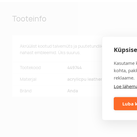
Tooteinfo
Akrüülist kootud talvemüts ja puutetundlike sõrmeotstega ki
Küpsise
nahast embleemid. Üks suurus.
Kasutame k
Tootekood
449744
kohta, pakk
reklaame.
Materjal
acrylicpu leather
Loe lähema
Bränd
Anda
Luba k