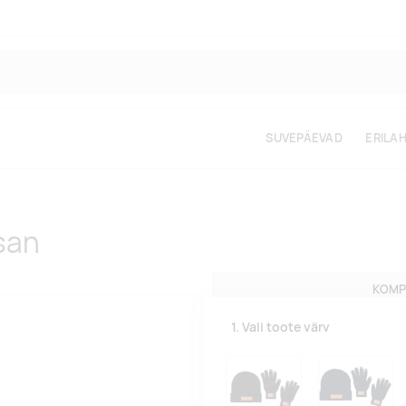
SUVEPÄEVAD
ERILA
san
KOMP
1. Vali toote värv