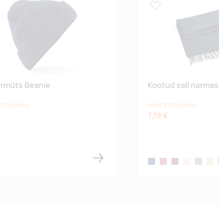
 lemmikuks
Lisa lemmikuks
rmüts Beanie
Kootud sall narma
0 tk puhul
Hind 100 tk puhul
7,19 €
navy
ck
french navy
classic red
burgundy
almond
heather 
bisc