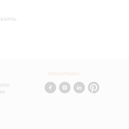
te kohta.
Sotsiaalmeedia
allinn
.ee