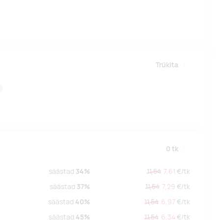
Trükita
0
tk
säästad
34%
11,54
7,61
€/
tk
säästad
37%
11,54
7,29
€/
tk
säästad
40%
11,54
6,97
€/
tk
säästad
45%
11,54
6,34
€/
tk