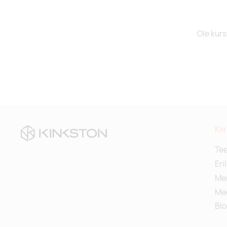
Ole kurs
Kii
Te
Eri
Mei
Me
Blo