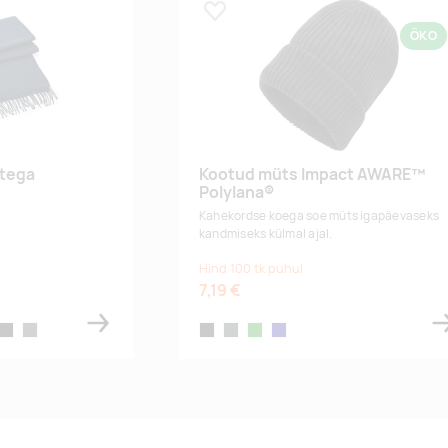
Lisa lemmikuks
ÖKO
stega
Kootud müts Impact AWARE™
Polylana®
Kahekordse koega soe müts igapäevaseks
kandmiseks külmal ajal.
Hind 100 tk puhul
7,19 €
grey
uit
black
charcoal
black
anthracite
green
navy