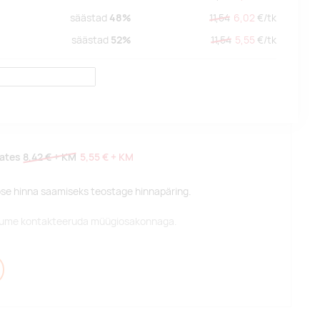
säästad
48%
11,54
6,02
€/
tk
säästad
52%
11,54
5,55
€/
tk
lates
8,42 €
+ KM
5,55 €
+ KM
pse hinna saamiseks teostage hinnapäring.
alume kontakteeruda müügiosakonnaga.