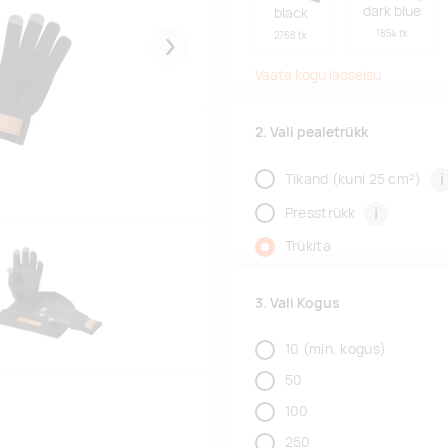
dark blue
black
1854 tk
2768 tk
Järgmised
Vaata kogu laoseisu
2. Vali pealetrükk
i
Tikand (kuni 25 cm²)
i
Presstrükk
Trükita
3. Vali Kogus
10
(min. kogus)
50
100
250