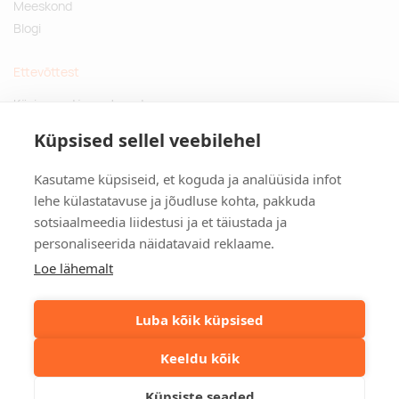
Meeskond
Blogi
Ettevõttest
Küsimused ja vastused
Jätkusuutlikud kingitused
Küpsised sellel veebilehel
Privaatsuspoliitika
Kasutame küpsiseid, et koguda ja analüüsida infot
Kontakt
lehe külastatavuse ja jõudluse kohta, pakkuda
sotsiaalmeedia liidestusi ja et täiustada ja
Tulika põik 3, Tallinn
personaliseerida näidatavaid reklaame.
info@kinkston.ee
+372 6989 100
Loe lähemalt
Sotsiaalmeedia
Luba kõik küpsised
Keeldu kõik
©2026. Kinkston. Kõik õigused kaitstud.
Küpsiste seaded