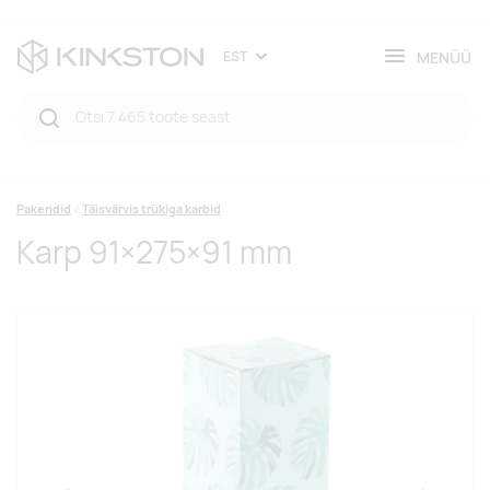
MENÜÜ
EST
Pakendid
Täisvärvis trükiga karbid
Karp 91×275×91 mm