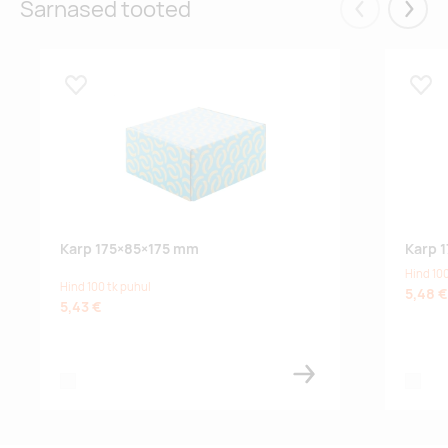
Sarnased tooted
Eelmised
Järgm
Lisa lemmikuks
Lisa
Karp 175×85×175 mm
Karp 
Hind 100
Hind 100 tk puhul
5,48 €
5,43 €
white
white