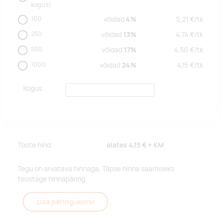
kogus)
100
võidad
4%
5,21
€/
tk
250
võidad
13%
4,74
€/
tk
500
võidad
17%
4,50
€/
tk
1000
võidad
24%
4,15
€/
tk
Kogus
Toote hind
alates
4,15 €
+ KM
Tegu on arvatava hinnaga. Täpse hinna saamiseks
teostage hinnapäring.
Lisa päringukorvi