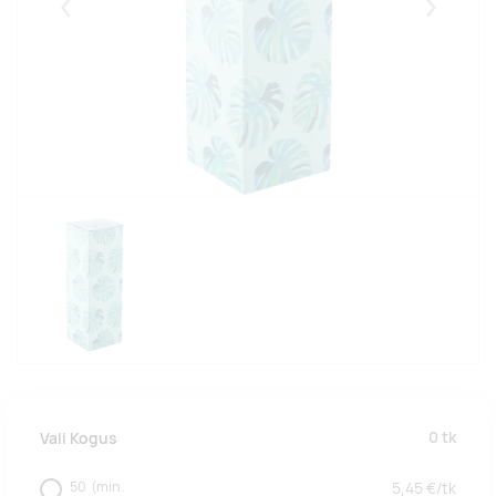
Eelmised
Järgmise
0
tk
Vali Kogus
50
(min.
5,45
€/
tk