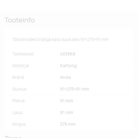
Tooteinfo
Täisvärvides trükiga karp suuruses 91×275×91 mm
Tootekood
433568
Materjal
Kartong
Bränd
Anda
Suurus
91×275×91 mm
Pikkus
91 mm
Laius
91 mm
Kõrgus
275 mm