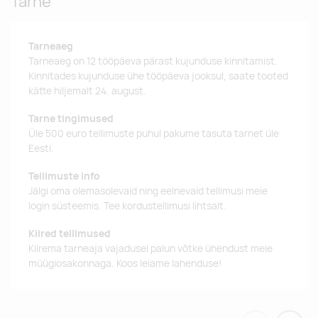
Tarne
Tarneaeg
Tarneaeg on 12 tööpäeva pärast kujunduse kinnitamist.
Kinnitades kujunduse ühe tööpäeva jooksul, saate tooted
kätte hiljemalt 24. august.
Tarne tingimused
Üle 500 euro tellimuste puhul pakume tasuta tarnet üle
Eesti.
Tellimuste info
Jälgi oma olemasolevaid ning eelnevaid tellimusi meie
login süsteemis. Tee kordustellimusi lihtsalt.
Kiired tellimused
Kiirema tarneaja vajadusel palun võtke ühendust meie
müügiosakonnaga. Koos leiame lahenduse!