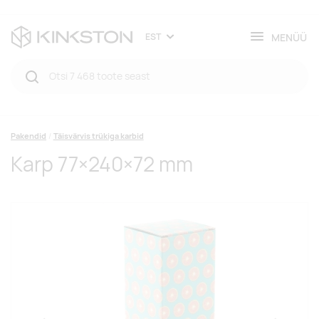
MENÜÜ
EST
Pakendid
Täisvärvis trükiga karbid
Karp 77×240×72 mm