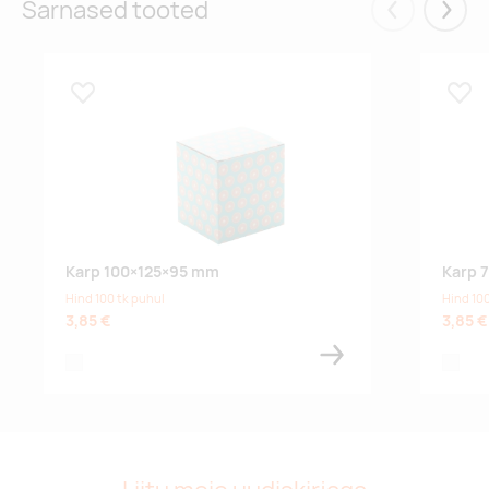
Sarnased tooted
Eelmised
Järgm
Lisa lemmikuks
Lisa
Karp 100×125×95 mm
Karp 
Hind 100 tk puhul
Hind 100
3,85 €
3,85 €
white
white