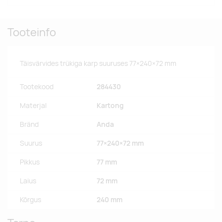
Tooteinfo
Täisvärvides trükiga karp suuruses 77×240×72 mm
Tootekood
284430
Materjal
Kartong
Bränd
Anda
Suurus
77×240×72 mm
Pikkus
77 mm
Laius
72 mm
Kõrgus
240 mm