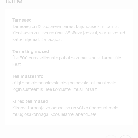
Tarne
Tarneaeg
Tarneaeg on 12 tööpäeva pärast kujunduse kinnitamist.
Kinnitades kujunduse ühe tööpäeva jooksul, saate tooted
kätte hiljemalt 24. august.
Tarne tingimused
Üle 500 euro tellimuste puhul pakume tasuta tarnet üle
Eesti.
Tellimuste info
Jälgi oma olemasolevaid ning eelnevaid tellimusi meie
login süsteemis. Tee kordustellimusi lihtsalt.
Kiired tellimused
Kiirema tarneaja vajadusel palun võtke ühendust meie
müügiosakonnaga. Koos leiame lahenduse!