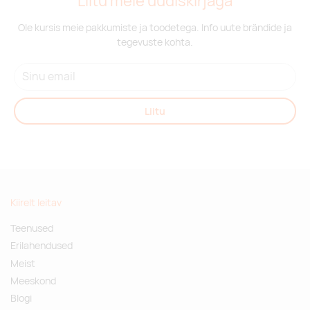
Liitu meie uudiskirjaga
Ole kursis meie pakkumiste ja toodetega. Info uute brändide ja
tegevuste kohta.
Liitu
Kiirelt leitav
Teenused
Erilahendused
Meist
Meeskond
Blogi