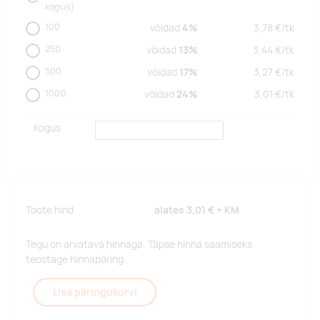
kogus)
100
võidad
4%
3,78
€/
tk
250
võidad
13%
3,44
€/
tk
500
võidad
17%
3,27
€/
tk
1000
võidad
24%
3,01
€/
tk
Kogus
Toote hind
alates
3,01 €
+ KM
Tegu on arvatava hinnaga. Täpse hinna saamiseks
teostage hinnapäring.
Lisa päringukorvi