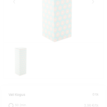
Eelmised
Järgmise
0
tk
Vali Kogus
50
(min.
3,96
€/
tk