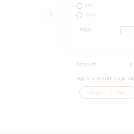
500
1000
Järgmised
Kogus
Toote hind
a
Tegu on arvatava hinnaga. Tä
Lisa päringukorvi