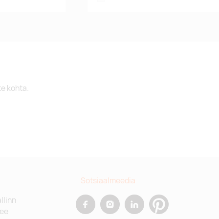
te kohta.
Sotsiaalmeedia
allinn
.ee