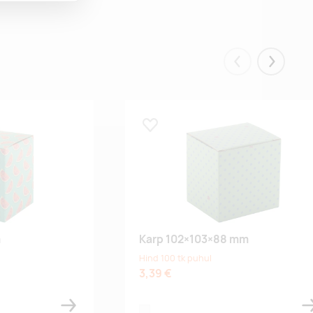
Eelmised
Järgmis
Lisa lemmikuks
m
Karp 102×103×88 mm
Hind 100 tk puhul
3,39 €
white