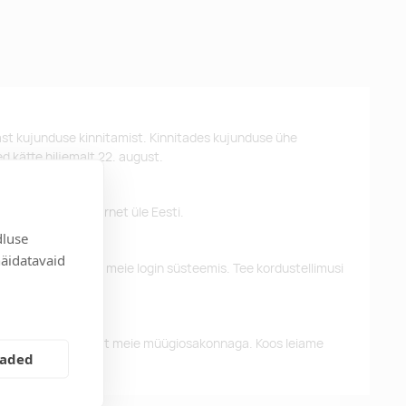
st kujunduse kinnitamist. Kinnitades kujunduse ühe
d kätte hiljemalt 22. august.
 pakume tasuta tarnet üle Eesti.
dluse
näidatavaid
eelnevaid tellimusi meie login süsteemis. Tee kordustellimusi
alun võtke ühendust meie müügiosakonnaga. Koos leiame
eaded