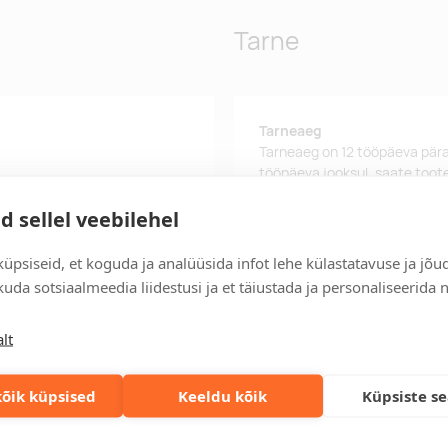
Tarne
Tarneaeg
Tarneaeg on 12 tööpäeva pära
tööpäeva jooksul, saate toote
Tarne tingimused
d sellel veebilehel
Üle 500 euro tellimuste puhul
üpsiseid, et koguda ja analüüsida infot lehe külastatavuse ja jõu
Tellimuste info
uda sotsiaalmeedia liidestusi ja et täiustada ja personaliseerida 
Jälgi oma olemasolevaid ning 
lihtsalt.
lt
Kiired tellimused
Kiirema tarneaja vajadusel p
õik küpsised
Keeldu kõik
Küpsiste s
lahenduse!