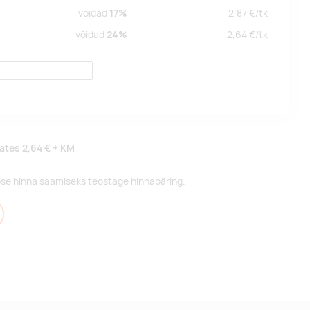
võidad
17%
2,87
€/
tk
võidad
24%
2,64
€/
tk
lates
2,64 €
+ KM
pse hinna saamiseks teostage hinnapäring.