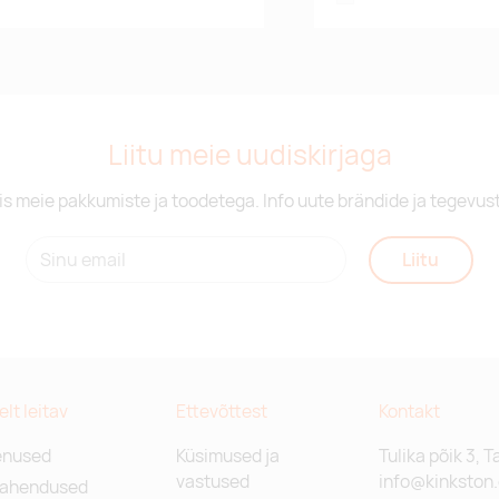
Liitu meie uudiskirjaga
is meie pakkumiste ja toodetega. Info uute brändide ja tegevus
Liitu
relt leitav
Ettevõttest
Kontakt
enused
Küsimused ja
Tulika põik 3, T
vastused
info@kinkston
lahendused