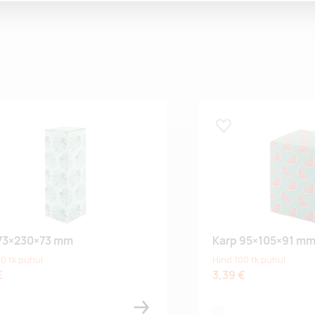
 lemmikuks
Lisa lemmikuks
 73×230×73 mm
Karp 95×105×91 m
0 tk puhul
Hind 100 tk puhul
€
3,39 €
white