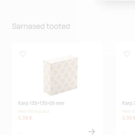
Sarnased tooted
Lisa lemmikuks
Lisa
Karp 135×135×55 mm
Karp
Hind 100 tk puhul
Hind 10
3,39 €
3,39 
white
white