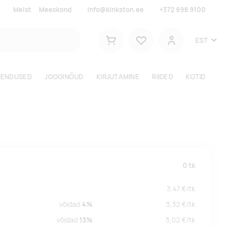
Meist
Meeskond
info@kinkston.ee
+372 698 9100
Lemmikud
EST
Ostukorv
Kasutaja
HENDUSED
JOOGINÕUD
KIRJUTAMINE
RIIDED
KOTID
0
tk
3,47
€/
tk
võidad
4%
3,32
€/
tk
võidad
13%
3,02
€/
tk