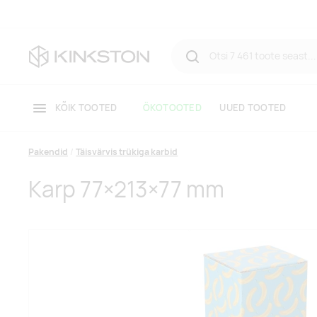
KÕIK TOOTED
ÖKOTOOTED
UUED TOOTED
Pakendid
Täisvärvis trükiga karbid
Karp 77×213×77 mm