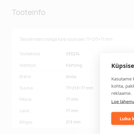
Tooteinfo
Täisvärvides trükiga karp suuruses 77×213×77 mm
Tootekood
335274
Küpsise
Materjal
Kartong
Bränd
Anda
Kasutame k
kohta, pakk
Suurus
77×213×77 mm
reklaame.
Pikkus
77 mm
Loe lähema
Laius
77 mm
Luba k
Kõrgus
213 mm