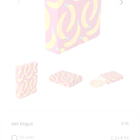
Eelmised
Järgmise
0
tk
Vali Kogus
50
(min.
2,24
€/
tk