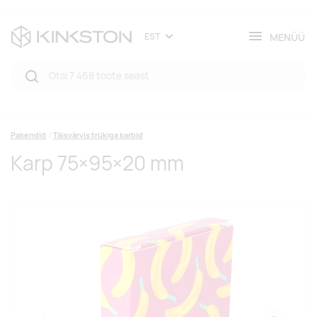
MENÜÜ
EST
Pakendid
Täisvärvis trükiga karbid
Karp 75×95×20 mm