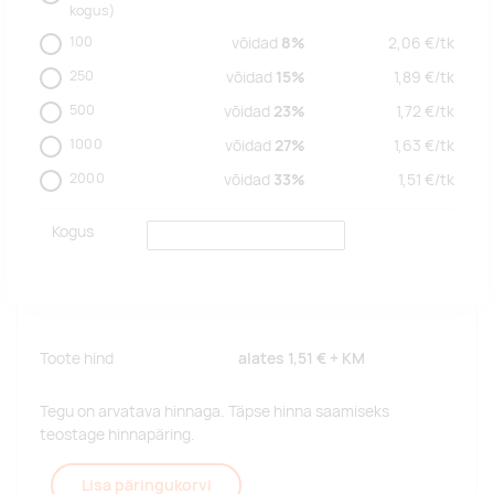
kogus)
100
võidad
8%
2,06
€/
tk
250
võidad
15%
1,89
€/
tk
500
võidad
23%
1,72
€/
tk
1000
võidad
27%
1,63
€/
tk
2000
võidad
33%
1,51
€/
tk
Kogus
Toote hind
alates
1,51 €
+ KM
Tegu on arvatava hinnaga. Täpse hinna saamiseks
teostage hinnapäring.
Lisa päringukorvi