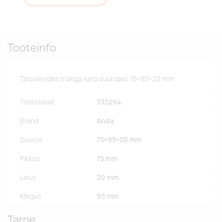
Tooteinfo
Täisvärvides trükiga karp suuruses 75×95×20 mm
Tootekood
335294
Bränd
Anda
Suurus
75×95×20 mm
Pikkus
75 mm
Laius
20 mm
Kõrgus
95 mm
Tarne