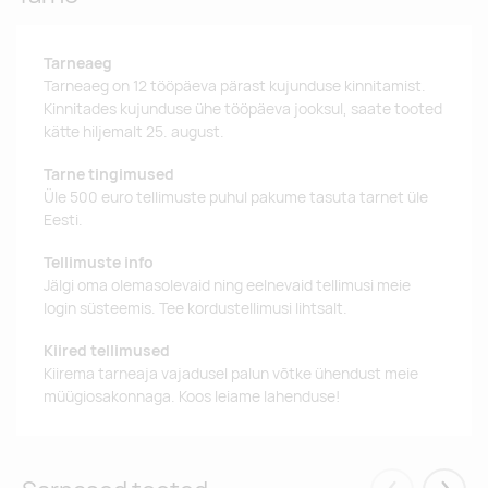
Tarneaeg
Tarneaeg on 12 tööpäeva pärast kujunduse kinnitamist.
Kinnitades kujunduse ühe tööpäeva jooksul, saate tooted
kätte hiljemalt 25. august.
Tarne tingimused
Üle 500 euro tellimuste puhul pakume tasuta tarnet üle
Eesti.
Tellimuste info
Jälgi oma olemasolevaid ning eelnevaid tellimusi meie
login süsteemis. Tee kordustellimusi lihtsalt.
Kiired tellimused
Kiirema tarneaja vajadusel palun võtke ühendust meie
müügiosakonnaga. Koos leiame lahenduse!