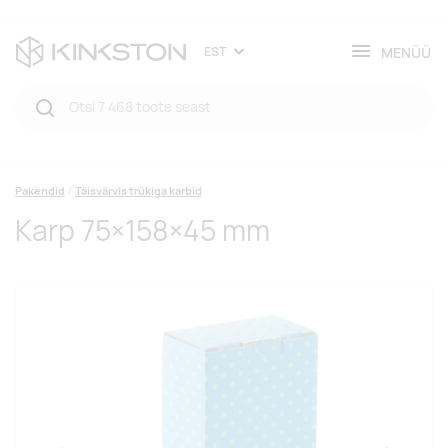
MENÜÜ
EST
Pakendid
Täisvärvis trükiga karbid
Karp 75×158×45 mm