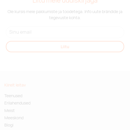
Liitu meie uudiskirjaga
Ole kursis meie pakkumiste ja toodetega. Info uute brändide ja
tegevuste kohta.
Liitu
Kiirelt leitav
Teenused
Erilahendused
Meist
Meeskond
Blogi