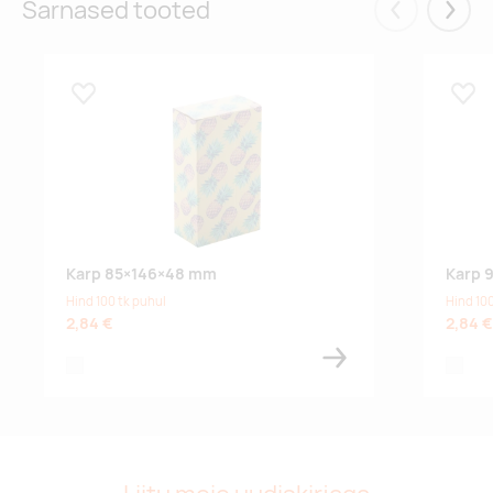
Sarnased tooted
Eelmised
Järgm
Lisa lemmikuks
Lisa
Karp 85×146×48 mm
Karp 
Hind 100 tk puhul
Hind 100
2,84 €
2,84 €
white
white