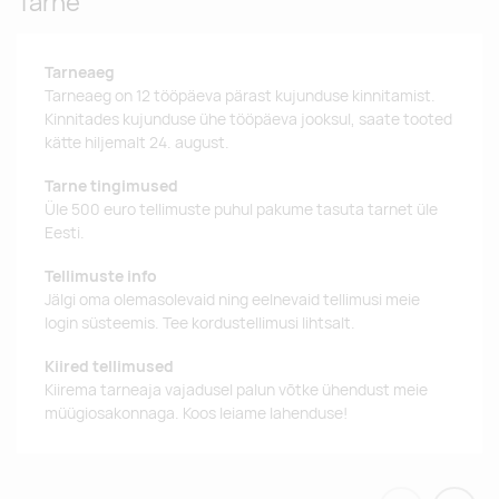
Tarne
Tarneaeg
Tarneaeg on 12 tööpäeva pärast kujunduse kinnitamist.
Kinnitades kujunduse ühe tööpäeva jooksul, saate tooted
kätte hiljemalt 24. august.
Tarne tingimused
Üle 500 euro tellimuste puhul pakume tasuta tarnet üle
Eesti.
Tellimuste info
Jälgi oma olemasolevaid ning eelnevaid tellimusi meie
login süsteemis. Tee kordustellimusi lihtsalt.
Kiired tellimused
Kiirema tarneaja vajadusel palun võtke ühendust meie
müügiosakonnaga. Koos leiame lahenduse!