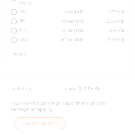
kogus)
100
võidad
4%
2,77
€/
tk
250
võidad
13%
2,52
€/
tk
500
võidad
17%
2,39
€/
tk
1000
võidad
24%
2,21
€/
tk
Kogus
Toote hind
alates
2,21 €
+ KM
Tegu on arvatava hinnaga. Täpse hinna saamiseks
teostage hinnapäring.
Lisa päringukorvi