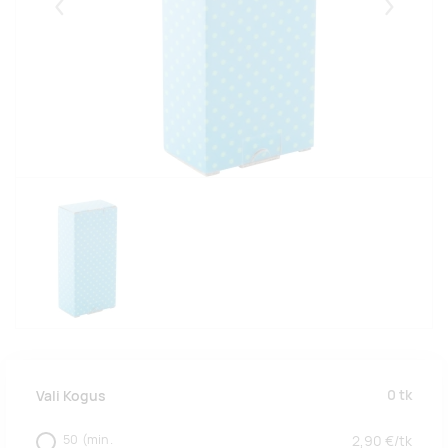
Eelmised
Järgmise
0
tk
Vali Kogus
50
(min.
2,90
€/
tk