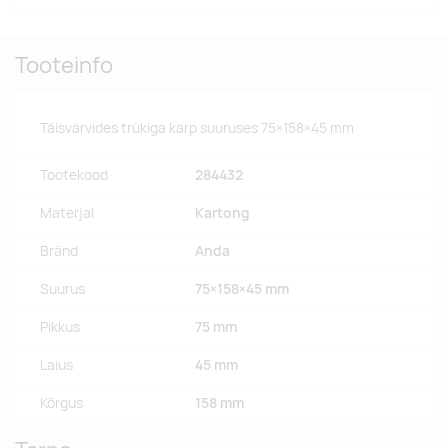
Tooteinfo
Täisvärvides trükiga karp suuruses 75×158×45 mm
Tootekood
284432
Materjal
Kartong
Bränd
Anda
Suurus
75×158×45 mm
Pikkus
75 mm
Laius
45 mm
Kõrgus
158 mm