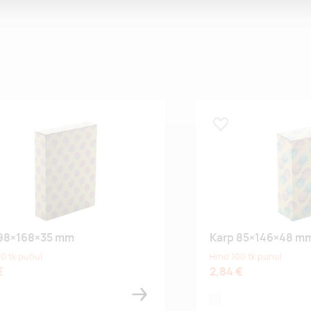
 lemmikuks
Lisa lemmikuks
 98×168×35 mm
Karp 85×146×48 m
0 tk puhul
Hind 100 tk puhul
€
2,84 €
white