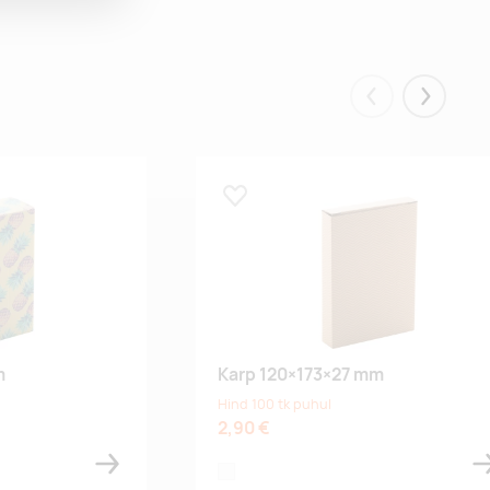
Eelmised
Järgmis
Lisa lemmikuks
m
Karp 120×173×27 mm
Hind 100 tk puhul
2,90 €
white