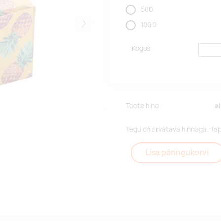
500
1000
Järgmised
Kogus
Toote hind
a
Tegu on arvatava hinnaga. Tä
Lisa päringukorvi