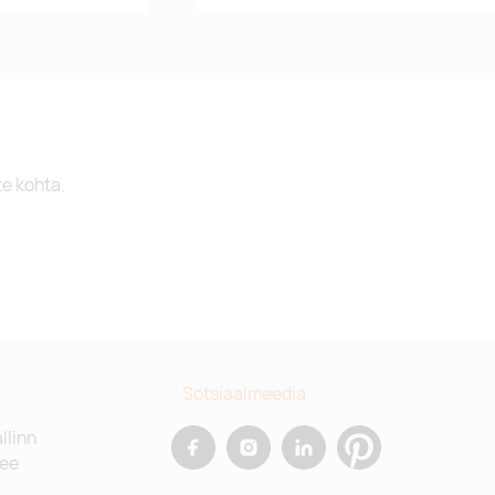
te kohta.
Sotsiaalmeedia
allinn
.ee