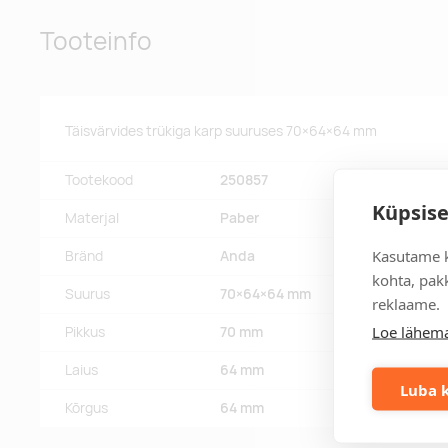
Tooteinfo
Täisvärvides trükiga karp suuruses 70×64×64 mm
Tootekood
250857
Küpsise
Materjal
Paber
Kasutame k
Bränd
Anda
kohta, pakk
Suurus
70×64×64 mm
reklaame.
Loe lähema
Pikkus
70 mm
Laius
64 mm
Luba k
Kõrgus
64 mm