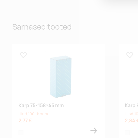
Sarnased tooted
Lisa lemmikuks
Lisa
Karp 75×158×45 mm
Karp
Hind 100 tk puhul
Hind 10
2,77 €
2,84 
white
white