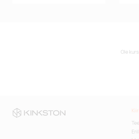
Ole kurs
Kii
Te
Eri