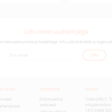
Liitu meie uudiskirjaga
is meie pakkumiste ja toodetega. Info uute brändide ja tegevus
Liitu
relt leitav
Ettevõttest
Kontakt
enused
Küsimused ja
Tulika põik 3, T
vastused
info@kinkston
lahendused
+372 6989 100
Jätkusuutlikud