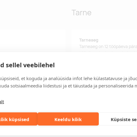
Tarne
Tarneaeg
Tarneaeg on 12 tööpäeva pära
tööpäeva jooksul, saate toote
d sellel veebilehel
Tarne tingimused
Üle 500 euro tellimuste puhul
üpsiseid, et koguda ja analüüsida infot lehe külastatavuse ja jõu
Tellimuste info
uda sotsiaalmeedia liidestusi ja et täiustada ja personaliseerida 
Jälgi oma olemasolevaid ning 
lihtsalt.
lt
Kiired tellimused
Kiirema tarneaja vajadusel p
õik küpsised
Keeldu kõik
Küpsiste s
lahenduse!