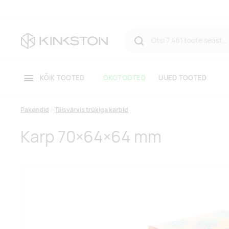
KÕIK TOOTED
ÖKOTOOTED
UUED TOOTED
Pakendid
Täisvärvis trükiga karbid
Karp 70×64×64 mm