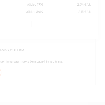
võidad
17%
2,34
€/
tk
võidad
24%
2,15
€/
tk
lates
2,15 €
+ KM
pse hinna saamiseks teostage hinnapäring.