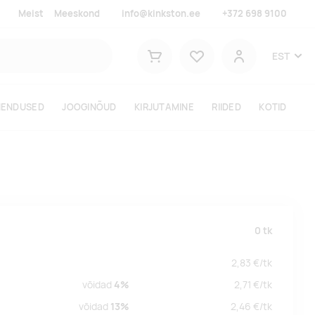
Meist
Meeskond
info@kinkston.ee
+372 698 9100
Lemmikud
EST
Ostukorv
Kasutaja
HENDUSED
JOOGINÕUD
KIRJUTAMINE
RIIDED
KOTID
0
tk
2,83
€/
tk
võidad
4%
2,71
€/
tk
võidad
13%
2,46
€/
tk