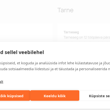
Tarne
Tarneaeg
Tarneaeg on 12 tööpäeva pära
tööpäeva jooksul, saate toote
d sellel veebilehel
Tarne tingimused
Üle 500 euro tellimuste puhul
üpsiseid, et koguda ja analüüsida infot lehe külastatavuse ja jõu
Tellimuste info
uda sotsiaalmeedia liidestusi ja et täiustada ja personaliseerida 
Jälgi oma olemasolevaid ning 
lihtsalt.
lt
Kiired tellimused
Kiirema tarneaja vajadusel p
õik küpsised
Keeldu kõik
Küpsiste s
lahenduse!