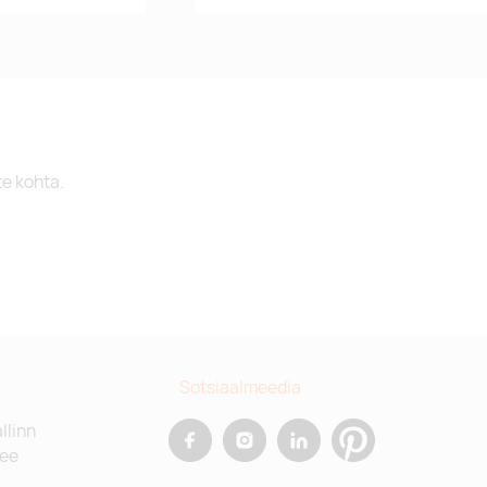
te kohta.
Sotsiaalmeedia
allinn
.ee