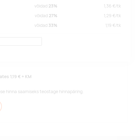
võidad
23%
1,36
€/
tk
võidad
27%
1,29
€/
tk
võidad
33%
1,19
€/
tk
lates
1,19 €
+ KM
pse hinna saamiseks teostage hinnapäring.