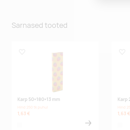
Sarnased tooted
Lisa lemmikuks
Lisa
Karp 50×180×13 mm
Karp 
Hind 250 tk puhul
Hind 2
1,63 €
1,63 
white
white