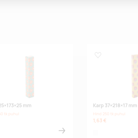
 lemmikuks
Lisa lemmikuks
25×173×25 mm
Karp 37×218×17 mm
50 tk puhul
Hind 250 tk puhul
€
1,63 €
white