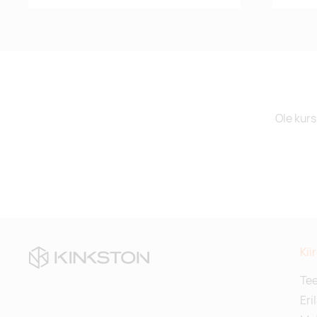
Ole kurs
Kii
Te
Eri