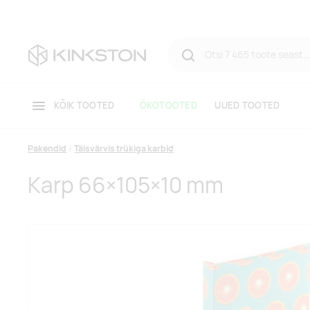
KÕIK TOOTED
ÖKOTOOTED
UUED TOOTED
Pakendid
Täisvärvis trükiga karbid
Karp 66×105×10 mm