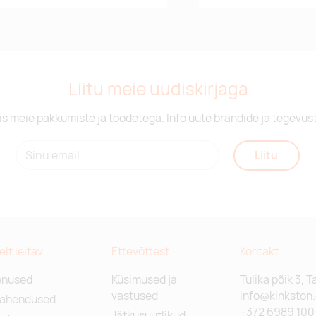
Liitu meie uudiskirjaga
is meie pakkumiste ja toodetega. Info uute brändide ja tegevus
Liitu
relt leitav
Ettevõttest
Kontakt
enused
Küsimused ja
Tulika põik 3, T
vastused
info@kinkston
lahendused
+372 6989 100
Jätkusuutlikud