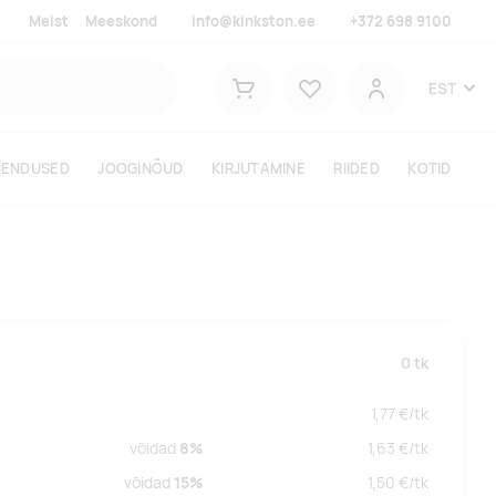
Meist
Meeskond
info@kinkston.ee
+372 698 9100
Lemmikud
EST
Ostukorv
Kasutaja
HENDUSED
JOOGINÕUD
KIRJUTAMINE
RIIDED
KOTID
0
tk
1,77
€/
tk
võidad
8%
1,63
€/
tk
võidad
15%
1,50
€/
tk