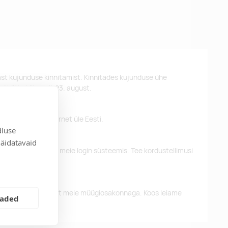
st kujunduse kinnitamist. Kinnitades kujunduse ühe
d kätte hiljemalt 23. august.
 pakume tasuta tarnet üle Eesti.
dluse
näidatavaid
eelnevaid tellimusi meie login süsteemis. Tee kordustellimusi
alun võtke ühendust meie müügiosakonnaga. Koos leiame
eaded