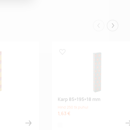
Eelmised
Järgmis
Lisa lemmikuks
Karp 85×195×18 mm
Hind 250 tk puhul
1,63 €
white