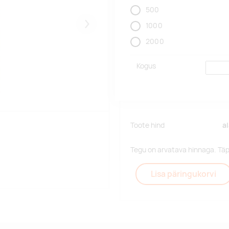
500
1000
Järgmised
2000
Kogus
Toote hind
a
Tegu on arvatava hinnaga. Tä
Lisa päringukorvi