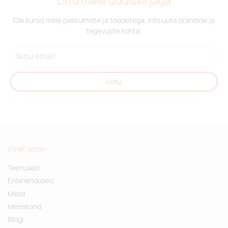
Liitu meie uudiskirjaga
Ole kursis meie pakkumiste ja toodetega. Info uute brändide ja
tegevuste kohta.
Liitu
Kiirelt leitav
Teenused
Erilahendused
Meist
Meeskond
Blogi