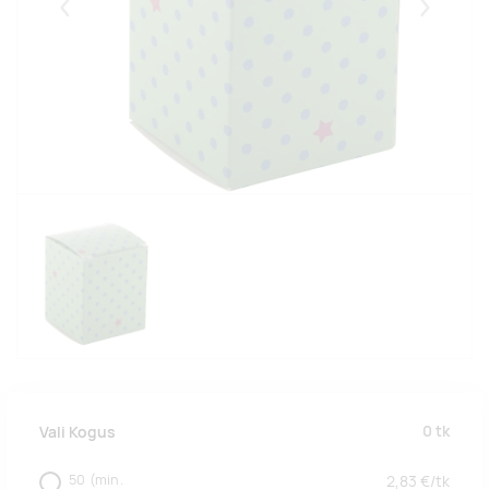
Eelmised
Järgmise
0
tk
Vali Kogus
50
(min.
2,83
€/
tk