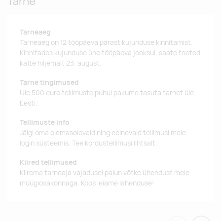
Tarne
Tarneaeg
Tarneaeg on 12 tööpäeva pärast kujunduse kinnitamist.
Kinnitades kujunduse ühe tööpäeva jooksul, saate tooted
kätte hiljemalt 23. august.
Tarne tingimused
Üle 500 euro tellimuste puhul pakume tasuta tarnet üle
Eesti.
Tellimuste info
Jälgi oma olemasolevaid ning eelnevaid tellimusi meie
login süsteemis. Tee kordustellimusi lihtsalt.
Kiired tellimused
Kiirema tarneaja vajadusel palun võtke ühendust meie
müügiosakonnaga. Koos leiame lahenduse!