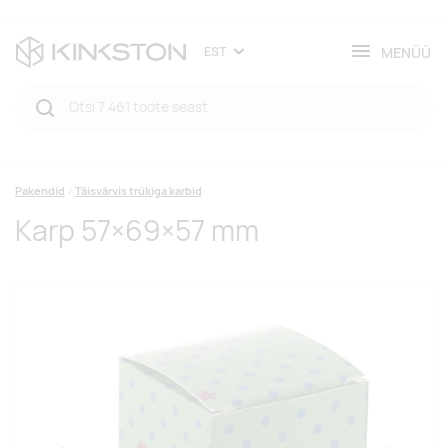
MENÜÜ
EST
Pakendid
Täisvärvis trükiga karbid
Karp 57×69×57 mm