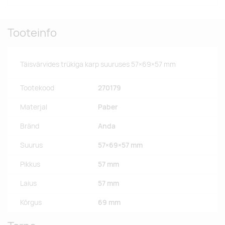
Tooteinfo
Täisvärvides trükiga karp suuruses 57×69×57 mm
Tootekood
270179
Materjal
Paber
Bränd
Anda
Suurus
57×69×57 mm
Pikkus
57 mm
Laius
57 mm
Kõrgus
69 mm