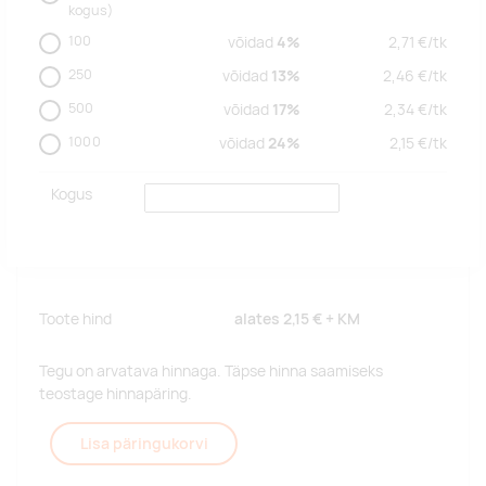
kogus)
100
võidad
4%
2,71
€/
tk
250
võidad
13%
2,46
€/
tk
500
võidad
17%
2,34
€/
tk
1000
võidad
24%
2,15
€/
tk
Kogus
Toote hind
alates
2,15 €
+ KM
Tegu on arvatava hinnaga. Täpse hinna saamiseks
teostage hinnapäring.
Lisa päringukorvi