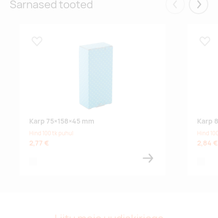
Sarnased tooted
Eelmised
Järgm
Lisa lemmikuks
Lisa
Karp 75×158×45 mm
Karp 
Hind 100 tk puhul
Hind 100
2,77 €
2,84 €
white
white