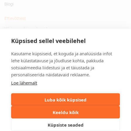
Blogi
Ettevõttest
Küsimused ja vastused
Jätkusuutlikud kingitused
Küpsised sellel veebilehel
Privaatsuspoliitika
Kasutame küpsiseid, et koguda ja analüüsida infot
Kontakt
lehe külastatavuse ja jõudluse kohta, pakkuda
sotsiaalmeedia liidestusi ja et täiustada ja
Tulika põik 3, Tallinn
personaliseerida näidatavaid reklaame.
info@kinkston.ee
+372 6989 100
Loe lähemalt
Sotsiaalmeedia
Luba kõik küpsised
Keeldu kõik
©2026. Kinkston. Kõik õigused kaitstud.
Küpsiste seaded