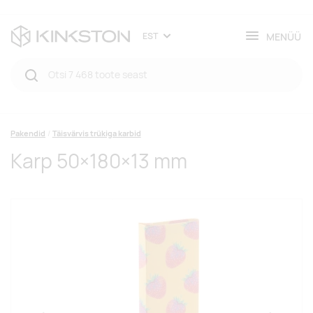
MENÜÜ
EST
Pakendid
Täisvärvis trükiga karbid
Karp 50×180×13 mm