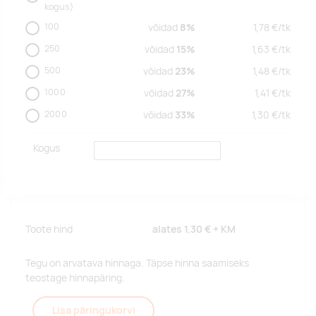
kogus)
100
võidad
8%
1,78
€/
tk
250
võidad
15%
1,63
€/
tk
500
võidad
23%
1,48
€/
tk
1000
võidad
27%
1,41
€/
tk
2000
võidad
33%
1,30
€/
tk
Kogus
Toote hind
alates
1,30 €
+ KM
Tegu on arvatava hinnaga. Täpse hinna saamiseks
teostage hinnapäring.
Lisa päringukorvi