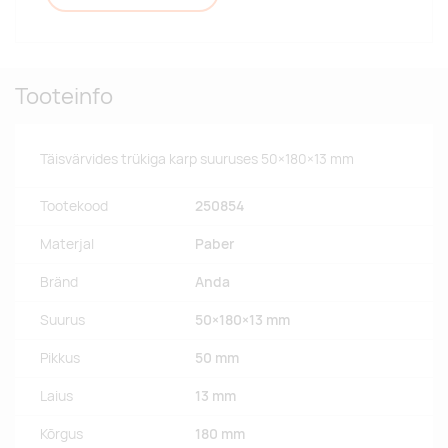
Tooteinfo
Täisvärvides trükiga karp suuruses 50×180×13 mm
Tootekood
250854
Materjal
Paber
Bränd
Anda
Suurus
50×180×13 mm
Pikkus
50 mm
Laius
13 mm
Kõrgus
180 mm