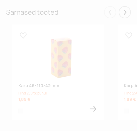
Sarnased tooted
Eelmised
Järgm
Lisa lemmikuks
Lisa
Karp 46×110×42 mm
Karp 
Hind 250 tk puhul
Hind 25
1,89 €
1,89 €
white
white