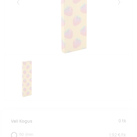
Eelmised
Järgmise
0
tk
Vali Kogus
50
(min.
1,92
€/
tk