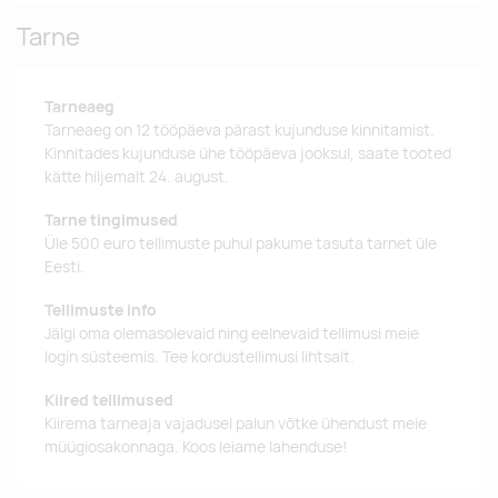
Tarne
Tarneaeg
Tarneaeg on 12 tööpäeva pärast kujunduse kinnitamist.
Kinnitades kujunduse ühe tööpäeva jooksul, saate tooted
kätte hiljemalt 24. august.
Tarne tingimused
Üle 500 euro tellimuste puhul pakume tasuta tarnet üle
Eesti.
Tellimuste info
Jälgi oma olemasolevaid ning eelnevaid tellimusi meie
login süsteemis. Tee kordustellimusi lihtsalt.
Kiired tellimused
Kiirema tarneaja vajadusel palun võtke ühendust meie
müügiosakonnaga. Koos leiame lahenduse!