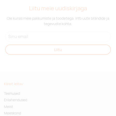
Liitu meie uudiskirjaga
Ole kursis meie pakkumiste ja toodetega. Info uute brändide ja
tegevuste kohta.
Liitu
Kiirelt leitav
Teenused
Erilahendused
Meist
Meeskond