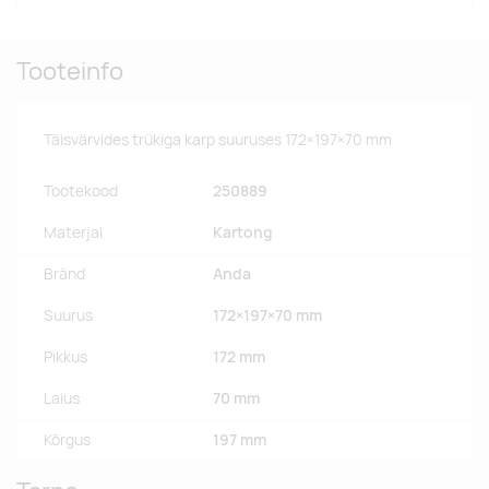
Tooteinfo
Täisvärvides trükiga karp suuruses 172×197×70 mm
Tootekood
250889
Materjal
Kartong
Bränd
Anda
Suurus
172×197×70 mm
Pikkus
172 mm
Laius
70 mm
Kõrgus
197 mm