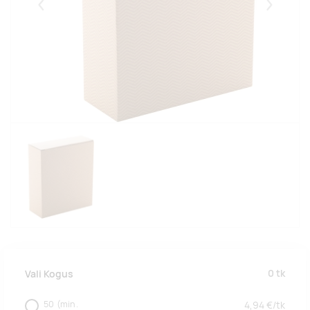
Eelmised
Järgmise
0
tk
Vali Kogus
50
(min.
4,94
€/
tk