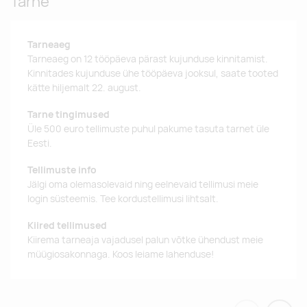
Tarne
Tarneaeg
Tarneaeg on 12 tööpäeva pärast kujunduse kinnitamist.
Kinnitades kujunduse ühe tööpäeva jooksul, saate tooted
kätte hiljemalt 22. august.
Tarne tingimused
Üle 500 euro tellimuste puhul pakume tasuta tarnet üle
Eesti.
Tellimuste info
Jälgi oma olemasolevaid ning eelnevaid tellimusi meie
login süsteemis. Tee kordustellimusi lihtsalt.
Kiired tellimused
Kiirema tarneaja vajadusel palun võtke ühendust meie
müügiosakonnaga. Koos leiame lahenduse!