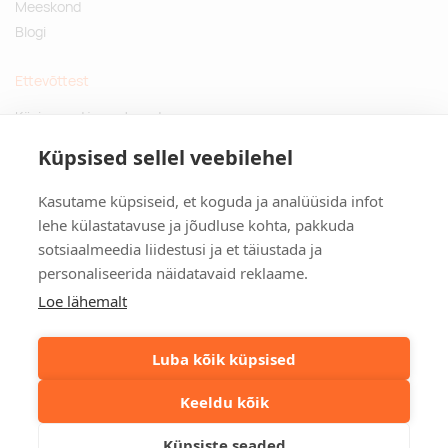
Meeskond
Blogi
Ettevõttest
Küsimused ja vastused
Jätkusuutlikud kingitused
Küpsised sellel veebilehel
Privaatsuspoliitika
Kasutame küpsiseid, et koguda ja analüüsida infot
Kontakt
lehe külastatavuse ja jõudluse kohta, pakkuda
sotsiaalmeedia liidestusi ja et täiustada ja
Tulika põik 3, Tallinn
personaliseerida näidatavaid reklaame.
info@kinkston.ee
+372 6989 100
Loe lähemalt
Sotsiaalmeedia
Luba kõik küpsised
Keeldu kõik
©2026. Kinkston. Kõik õigused kaitstud.
Küpsiste seaded