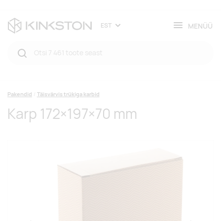
MENÜÜ
EST
Pakendid
Täisvärvis trükiga karbid
Karp 172×197×70 mm