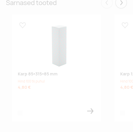
Sarnased tooted
Eelmised
Järgm
Lisa lemmikuks
Lisa
Karp 85×315×85 mm
Karp 
Hind 100 tk puhul
Hind 100
4,80 €
4,80 
white
white