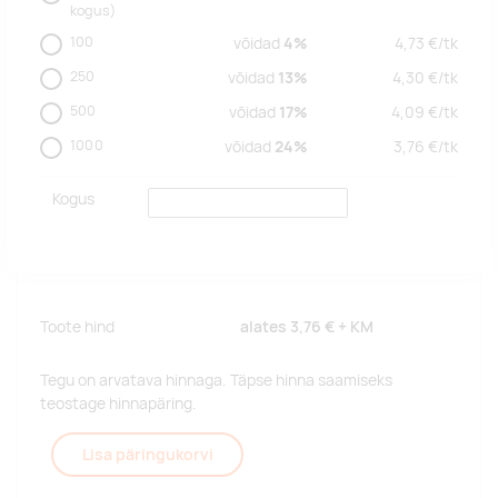
kogus)
100
võidad
4%
4,73
€/
tk
250
võidad
13%
4,30
€/
tk
500
võidad
17%
4,09
€/
tk
1000
võidad
24%
3,76
€/
tk
Kogus
Toote hind
alates
3,76 €
+ KM
Tegu on arvatava hinnaga. Täpse hinna saamiseks
teostage hinnapäring.
Lisa päringukorvi