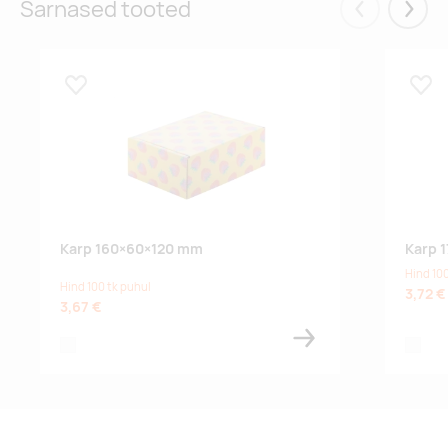
Sarnased tooted
Eelmised
Järgm
Lisa lemmikuks
Lisa
Karp 160×60×120 mm
Karp 
Hind 100
Hind 100 tk puhul
3,72 €
3,67 €
white
white