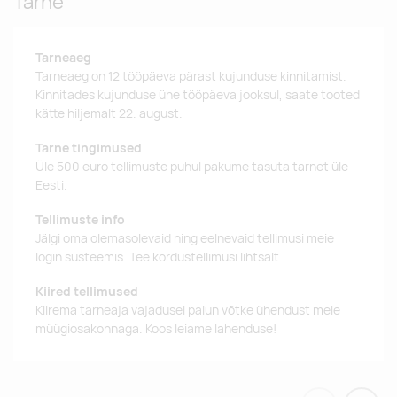
Tarne
Tarneaeg
Tarneaeg on 12 tööpäeva pärast kujunduse kinnitamist.
Kinnitades kujunduse ühe tööpäeva jooksul, saate tooted
kätte hiljemalt 22. august.
Tarne tingimused
Üle 500 euro tellimuste puhul pakume tasuta tarnet üle
Eesti.
Tellimuste info
Jälgi oma olemasolevaid ning eelnevaid tellimusi meie
login süsteemis. Tee kordustellimusi lihtsalt.
Kiired tellimused
Kiirema tarneaja vajadusel palun võtke ühendust meie
müügiosakonnaga. Koos leiame lahenduse!