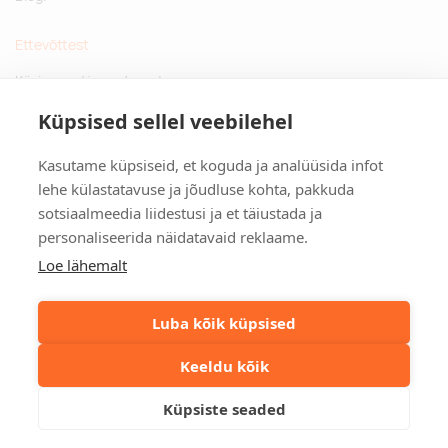
Ettevõttest
Küsimused ja vastused
Jätkusuutlikud kingitused
Küpsised sellel veebilehel
Privaatsuspoliitika
Kasutame küpsiseid, et koguda ja analüüsida infot
Kontakt
lehe külastatavuse ja jõudluse kohta, pakkuda
sotsiaalmeedia liidestusi ja et täiustada ja
Tulika põik 3, Tallinn
personaliseerida näidatavaid reklaame.
info@kinkston.ee
+372 6989 100
Loe lähemalt
Sotsiaalmeedia
Luba kõik küpsised
Keeldu kõik
©2026. Kinkston. Kõik õigused kaitstud.
Küpsiste seaded