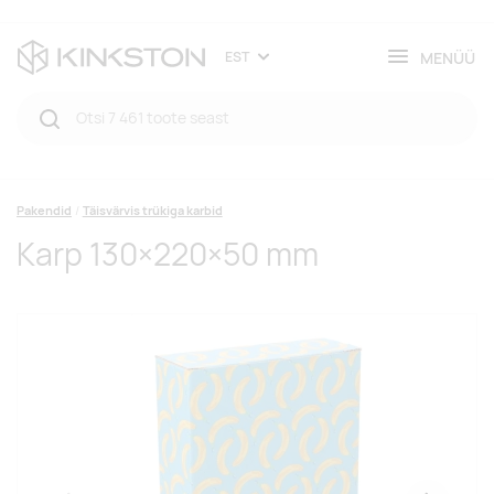
MENÜÜ
EST
Pakendid
Täisvärvis trükiga karbid
Karp 130×220×50 mm