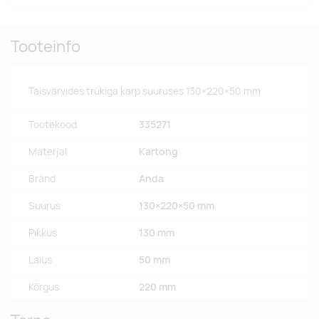
Tooteinfo
Täisvärvides trükiga karp suuruses 130×220×50 mm
Tootekood
335271
Materjal
Kartong
Bränd
Anda
Suurus
130×220×50 mm
Pikkus
130 mm
Laius
50 mm
Kõrgus
220 mm