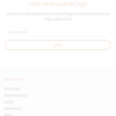
Liitu meie uudiskirjaga
Ole kursis meie pakkumiste ja toodetega. Info uute brändide ja
tegevuste kohta.
Liitu
Kiirelt leitav
Teenused
Erilahendused
Meist
Meeskond
Blogi