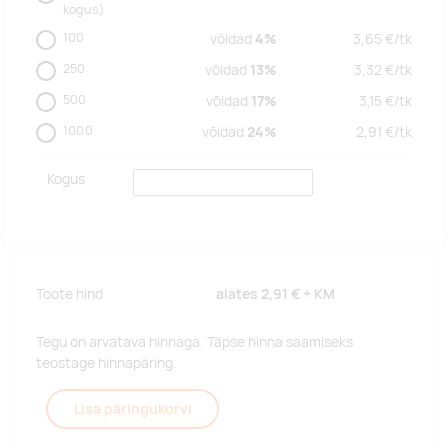
kogus)
100
võidad
4%
3,65
€/
tk
250
võidad
13%
3,32
€/
tk
500
võidad
17%
3,15
€/
tk
1000
võidad
24%
2,91
€/
tk
Kogus
Toote hind
alates
2,91 €
+ KM
Tegu on arvatava hinnaga. Täpse hinna saamiseks
teostage hinnapäring.
Lisa päringukorvi