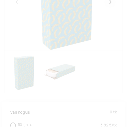
Eelmised
Järgmise
0
tk
Vali Kogus
50
(min.
3,82
€/
tk