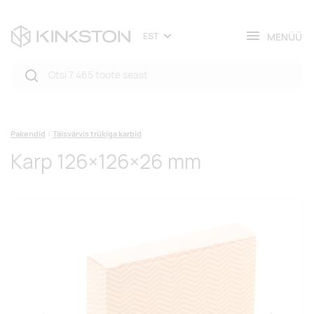
MENÜÜ
EST
Pakendid
Täisvärvis trükiga karbid
Karp 126×126×26 mm