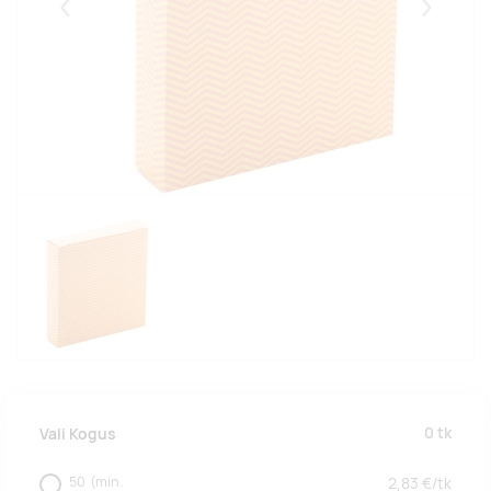
Eelmised
Järgmise
0
tk
Vali Kogus
50
(min.
2,83
€/
tk