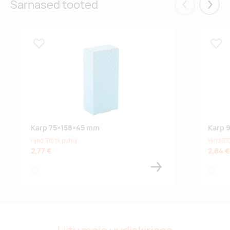
Sarnased tooted
Eelmised
Järgm
Lisa lemmikuks
Lisa
Karp 75×158×45 mm
Karp 
Hind 100 tk puhul
Hind 100
2,77 €
2,84 €
white
white