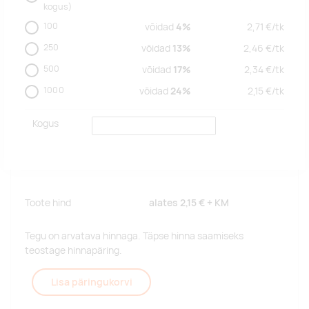
kogus)
100
võidad
4%
2,71
€/
tk
250
võidad
13%
2,46
€/
tk
500
võidad
17%
2,34
€/
tk
1000
võidad
24%
2,15
€/
tk
Kogus
Toote hind
alates
2,15 €
+ KM
Tegu on arvatava hinnaga. Täpse hinna saamiseks
teostage hinnapäring.
Lisa päringukorvi