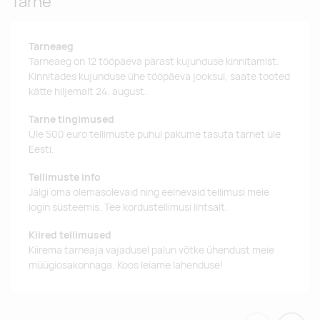
Tarne
Tarneaeg
Tarneaeg on 12 tööpäeva pärast kujunduse kinnitamist.
Kinnitades kujunduse ühe tööpäeva jooksul, saate tooted
kätte hiljemalt 24. august.
Tarne tingimused
Üle 500 euro tellimuste puhul pakume tasuta tarnet üle
Eesti.
Tellimuste info
Jälgi oma olemasolevaid ning eelnevaid tellimusi meie
login süsteemis. Tee kordustellimusi lihtsalt.
Kiired tellimused
Kiirema tarneaja vajadusel palun võtke ühendust meie
müügiosakonnaga. Koos leiame lahenduse!