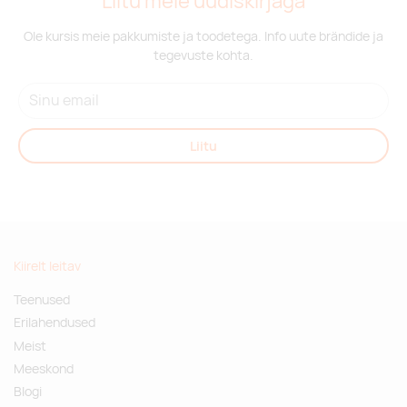
Liitu meie uudiskirjaga
Ole kursis meie pakkumiste ja toodetega. Info uute brändide ja
tegevuste kohta.
Liitu
Kiirelt leitav
Teenused
Erilahendused
Meist
Meeskond
Blogi