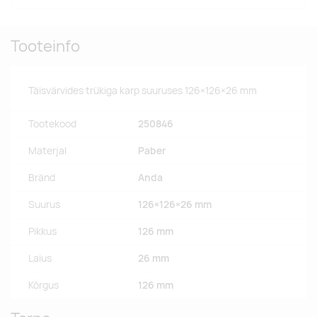
Tooteinfo
Täisvärvides trükiga karp suuruses 126×126×26 mm
Tootekood
250846
Materjal
Paber
Bränd
Anda
Suurus
126×126×26 mm
Pikkus
126 mm
Laius
26 mm
Kõrgus
126 mm