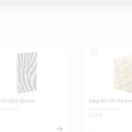
 lemmikuks
Lisa lemmikuks
 140×260×20 mm
Karp 96×131×96 m
0 tk puhul
Hind 100 tk puhul
€
3,52 €
white