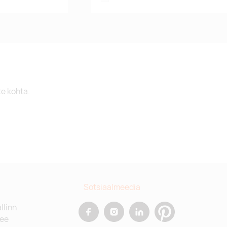
te kohta.
Sotsiaalmeedia
allinn
.ee