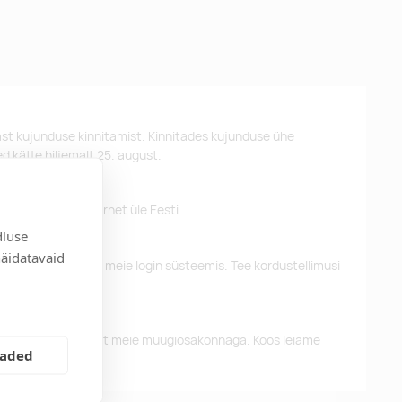
st kujunduse kinnitamist. Kinnitades kujunduse ühe
d kätte hiljemalt 25. august.
 pakume tasuta tarnet üle Eesti.
dluse
näidatavaid
eelnevaid tellimusi meie login süsteemis. Tee kordustellimusi
alun võtke ühendust meie müügiosakonnaga. Koos leiame
eaded