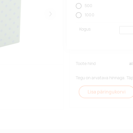
500
1000
Järgmised
Kogus
Toote hind
a
Tegu on arvatava hinnaga. Tä
Lisa päringukorvi