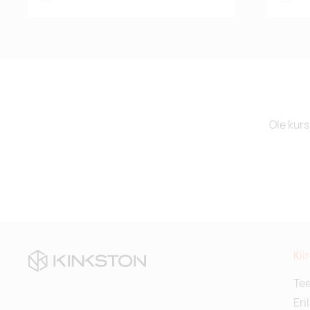
Ole kurs
Kii
Te
Eri