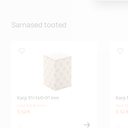
Sarnased tooted
Lisa lemmikuks
Lisa
Karp 91×140×91 mm
Karp
Hind 100 tk puhul
Hind 10
3,52 €
3,52 
white
white