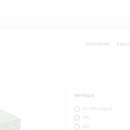
SUVEPÄEVAD
ERILA
Vali Kogus
50
(min. kogus)
100
250