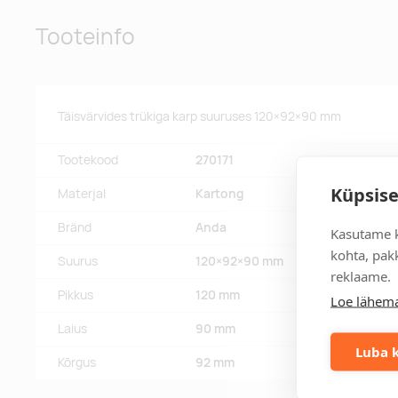
Tooteinfo
Täisvärvides trükiga karp suuruses 120×92×90 mm
Tootekood
270171
Küpsise
Materjal
Kartong
Bränd
Anda
Kasutame k
kohta, pakk
Suurus
120×92×90 mm
reklaame.
Pikkus
120 mm
Loe lähema
Laius
90 mm
Luba k
Kõrgus
92 mm