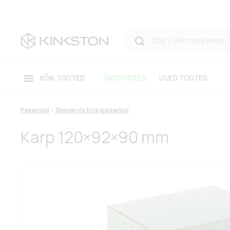
KÕIK TOOTED
ÖKOTOOTED
UUED TOOTED
Pakendid
Täisvärvis trükiga karbid
Karp 120×92×90 mm