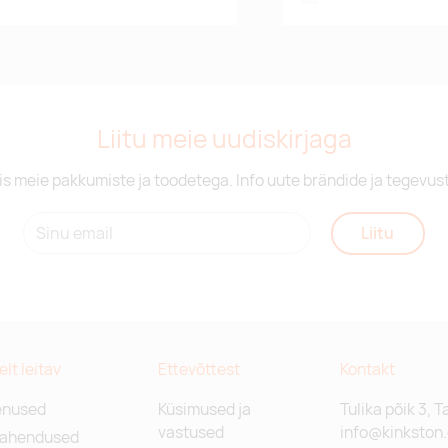
Liitu meie uudiskirjaga
is meie pakkumiste ja toodetega. Info uute brändide ja tegevus
Liitu
relt leitav
Ettevõttest
Kontakt
enused
Küsimused ja
Tulika põik 3, T
vastused
info@kinkston
lahendused