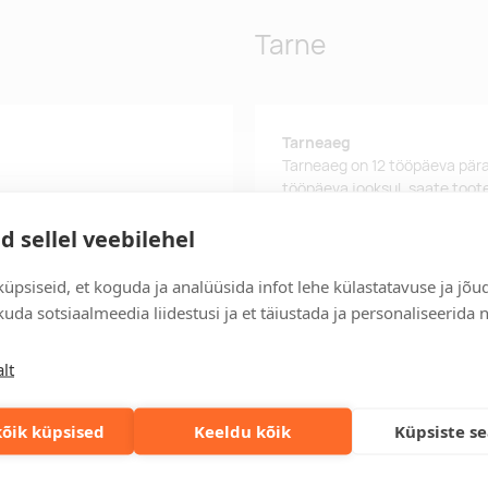
Tarne
Tarneaeg
Tarneaeg on 12 tööpäeva pära
tööpäeva jooksul, saate toote
Tarne tingimused
d sellel veebilehel
Üle 500 euro tellimuste puhul
üpsiseid, et koguda ja analüüsida infot lehe külastatavuse ja jõu
Tellimuste info
uda sotsiaalmeedia liidestusi ja et täiustada ja personaliseerida 
Jälgi oma olemasolevaid ning 
lihtsalt.
lt
Kiired tellimused
Kiirema tarneaja vajadusel p
õik küpsised
Keeldu kõik
Küpsiste s
lahenduse!