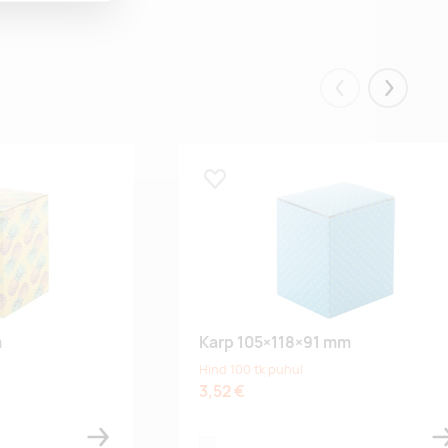
Eelmised
Järgmis
Lisa lemmikuks
m
Karp 105×118×91 mm
Hind 100 tk puhul
3,52 €
white