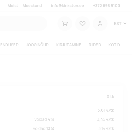
Meist
Meeskond
info@kinkston.ee
+372 698 9100
Lemmikud
EST
Ostukorv
Kasutaja
HENDUSED
JOOGINÕUD
KIRJUTAMINE
RIIDED
KOTID
0
tk
3,61
€/
tk
võidad
4%
3,45
€/
tk
võidad
13%
3,14
€/
tk