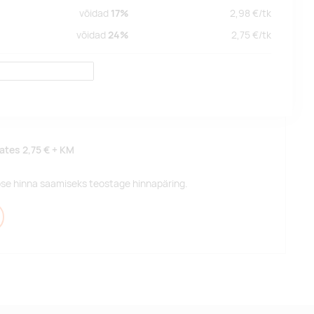
võidad
17%
2,98
€/
tk
võidad
24%
2,75
€/
tk
lates
2,75 €
+ KM
pse hinna saamiseks teostage hinnapäring.