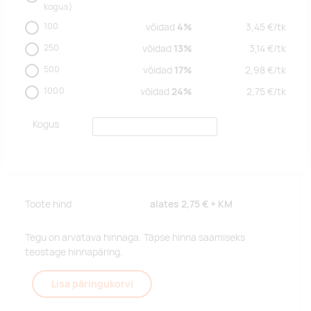
kogus)
100
võidad
4%
3,45
€/
tk
250
võidad
13%
3,14
€/
tk
500
võidad
17%
2,98
€/
tk
1000
võidad
24%
2,75
€/
tk
Kogus
Toote hind
alates
2,75 €
+ KM
Tegu on arvatava hinnaga. Täpse hinna saamiseks
teostage hinnapäring.
Lisa päringukorvi