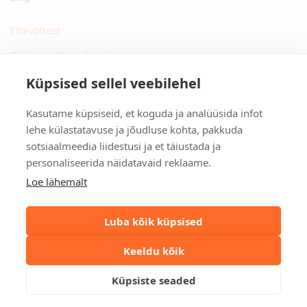
Ettevõttest
Küsimused ja vastused
Jätkusuutlikud kingitused
Küpsised sellel veebilehel
Privaatsuspoliitika
Kasutame küpsiseid, et koguda ja analüüsida infot
Kontakt
lehe külastatavuse ja jõudluse kohta, pakkuda
sotsiaalmeedia liidestusi ja et täiustada ja
Tulika põik 3, Tallinn
personaliseerida näidatavaid reklaame.
info@kinkston.ee
+372 6989 100
Loe lähemalt
Sotsiaalmeedia
Luba kõik küpsised
Keeldu kõik
©2026. Kinkston. Kõik õigused kaitstud.
Küpsiste seaded