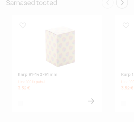
Sarnased tooted
Eelmised
Järgm
Lisa lemmikuks
Lisa
Karp 91×140×91 mm
Karp 
Hind 100 tk puhul
Hind 100
3,52 €
3,52 €
white
white