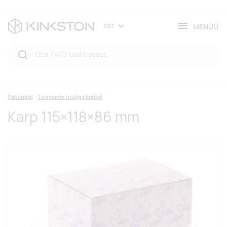
MENÜÜ
EST
Pakendid
Täisvärvis trükiga karbid
Karp 115×118×86 mm