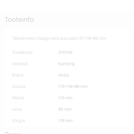
Tooteinfo
Täisvärvides trükiga karp suuruses 115×118×86 mm
Tootekood
270196
Materjal
Kartong
Bränd
Anda
Suurus
115×118×86 mm
Pikkus
115 mm
Laius
86 mm
Kõrgus
118 mm