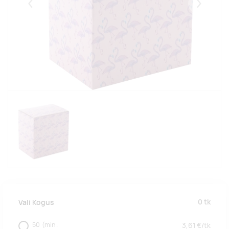
Eelmised
Järgmise
0
tk
Vali Kogus
50
(min.
3,61
€/
tk