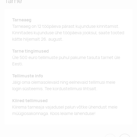
Tarne
Tarneaeg
Tarneaeg on 12 tööpäeva pärast kujunduse kinnitamist.
Kinnitades kujunduse ühe tööpäeva jooksul, saate tooted
kätte hiljemalt 26. august.
Tarne tingimused
Üle 500 euro tellimuste puhul pakume tasuta tarnet üle
Eesti.
Tellimuste info
Jälgi oma olemasolevaid ning eelnevaid tellimusi meie
login süsteemis. Tee kordustellimusi lihtsalt.
Kiired tellimused
Kiirema tarneaja vajadusel palun võtke ühendust meie
müügiosakonnaga. Koos leiame lahenduse!