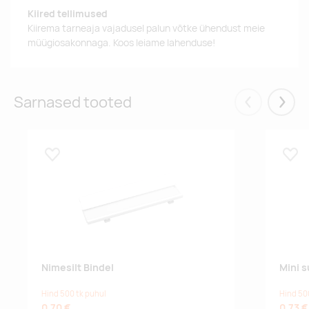
Kiired tellimused
Kiirema tarneaja vajadusel palun võtke ühendust meie
müügiosakonnaga. Koos leiame lahenduse!
Sarnased tooted
Eelmised
Järgm
Lisa lemmikuks
Lisa
Nimesilt Bindel
Mini s
Hind 500 tk puhul
Hind 50
0,70 €
0,73 €