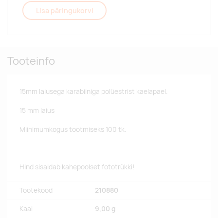
Lisa päringukorvi
Tooteinfo
15mm laiusega karabiiniga polüestrist kaelapael.
15 mm laius
Miinimumkogus tootmiseks 100 tk.
Hind sisaldab kahepoolset fototrükki!
Tootekood
210880
Kaal
9,00 g