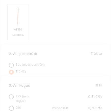
white
Küsi laoseisu
Trükita
2. Vali pealetrükk
Sublimatsioontrükk
Trükita
0
tk
3. Vali Kogus
100
(min.
0,81
€/
tk
kogus)
250
võidad
8%
0,74
€/
tk