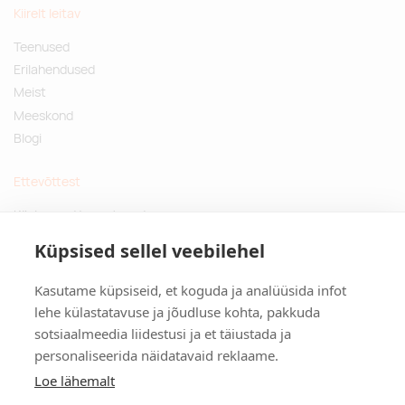
Kiirelt leitav
Teenused
Erilahendused
Meist
Meeskond
Blogi
Ettevõttest
Küsimused ja vastused
Jätkusuutlikud kingitused
Küpsised sellel veebilehel
Privaatsuspoliitika
Kasutame küpsiseid, et koguda ja analüüsida infot
Kontakt
lehe külastatavuse ja jõudluse kohta, pakkuda
sotsiaalmeedia liidestusi ja et täiustada ja
Tulika põik 3, Tallinn
personaliseerida näidatavaid reklaame.
info@kinkston.ee
+372 6989 100
Loe lähemalt