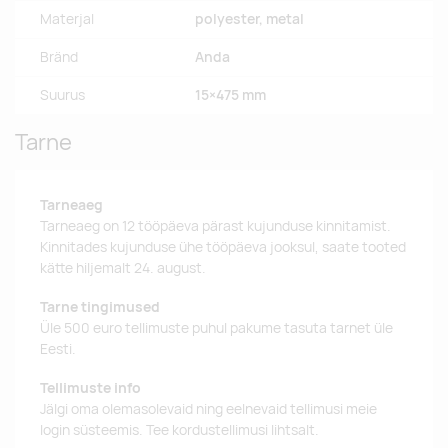
Materjal
polyester, metal
Bränd
Anda
Suurus
15×475 mm
Tarne
Tarneaeg
Tarneaeg on 12 tööpäeva pärast kujunduse kinnitamist.
Kinnitades kujunduse ühe tööpäeva jooksul, saate tooted
kätte hiljemalt 24. august.
Tarne tingimused
Üle 500 euro tellimuste puhul pakume tasuta tarnet üle
Eesti.
Tellimuste info
Jälgi oma olemasolevaid ning eelnevaid tellimusi meie
login süsteemis. Tee kordustellimusi lihtsalt.