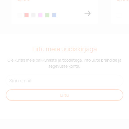
white
red
silver
pink
lime
blue
white
Liitu meie uudiskirjaga
Ole kursis meie pakkumiste ja toodetega. Info uute brändide ja
tegevuste kohta.
Liitu