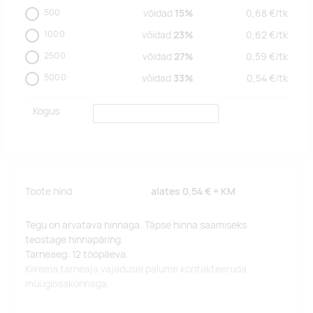
500
võidad
15%
0,68
€/
tk
1000
võidad
23%
0,62
€/
tk
2500
võidad
27%
0,59
€/
tk
5000
võidad
33%
0,54
€/
tk
Kogus
Toote hind
alates
0,54 €
+ KM
Tegu on arvatava hinnaga. Täpse hinna saamiseks
teostage hinnapäring.
Tarneaeg: 12 tööpäeva.
Kiirema tarneaja vajadusel palume kontakteeruda
müügiosakonnaga.