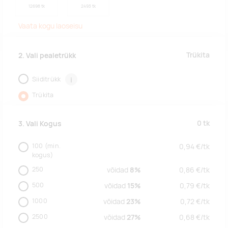
12698 tk
2493 tk
Vaata kogu laoseisu
Trükita
2. Vali pealetrükk
Siiditrükk
i
Trükita
0
tk
3. Vali Kogus
100
(min.
0,94
€/
tk
kogus)
250
võidad
8%
0,86
€/
tk
500
võidad
15%
0,79
€/
tk
1000
võidad
23%
0,72
€/
tk
2500
võidad
27%
0,68
€/
tk