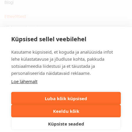
Blogi
Ettevõttest
Küsimused ja vastused
Jätkusuutlikud kingitused
Küpsised sellel veebilehel
Privaatsuspoliitika
Kasutame küpsiseid, et koguda ja analüüsida infot
Kontakt
lehe külastatavuse ja jõudluse kohta, pakkuda
sotsiaalmeedia liidestusi ja et täiustada ja
Tulika põik 3, Tallinn
personaliseerida näidatavaid reklaame.
info@kinkston.ee
+372 6989 100
Loe lähemalt
Sotsiaalmeedia
Luba kõik küpsised
Keeldu kõik
©2026. Kinkston. Kõik õigused kaitstud.
Küpsiste seaded