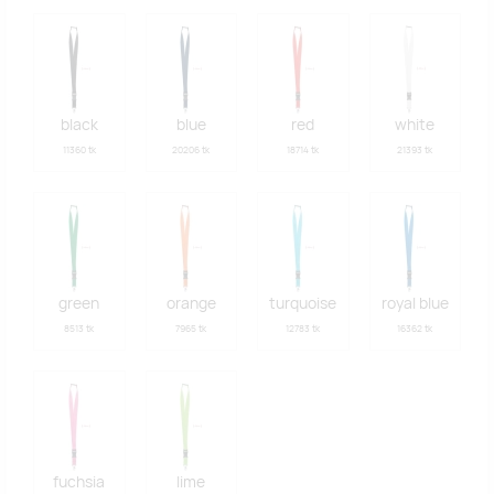
black
blue
red
white
11360 tk
20206 tk
18714 tk
21393 tk
green
orange
turquoise
royal blue
8513 tk
7965 tk
12783 tk
16362 tk
fuchsia
lime