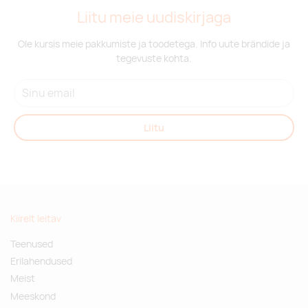
Liitu meie uudiskirjaga
Ole kursis meie pakkumiste ja toodetega. Info uute brändide ja
tegevuste kohta.
Liitu
Kiirelt leitav
Teenused
Erilahendused
Meist
Meeskond