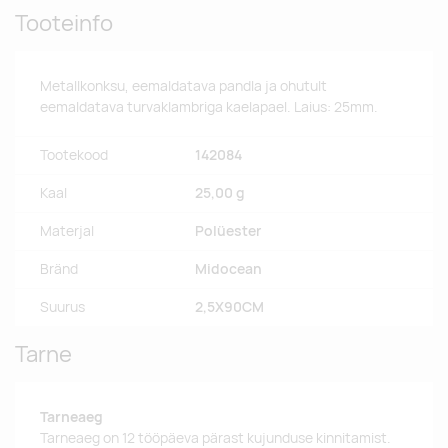
Tooteinfo
Metallkonksu, eemaldatava pandla ja ohutult
eemaldatava turvaklambriga kaelapael. Laius: 25mm.
Tootekood
142084
Kaal
25,00 g
Materjal
Polüester
Bränd
Midocean
Suurus
2,5X90CM
Tarne
Tarneaeg
Tarneaeg on 12 tööpäeva pärast kujunduse kinnitamist.