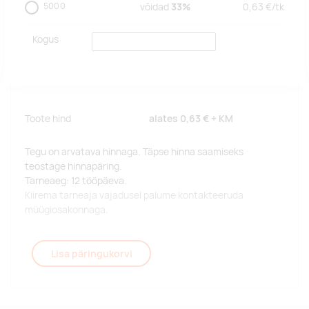
5000
võidad
33%
0,63
€/
tk
Kogus
Toote hind
alates
0,63 €
+ KM
Tegu on arvatava hinnaga. Täpse hinna saamiseks
teostage hinnapäring.
Tarneaeg: 12 tööpäeva.
Kiirema tarneaja vajadusel palume kontakteeruda
müügiosakonnaga.
Lisa päringukorvi