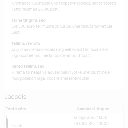
Kinnitades kujunduse ühe tööpäeva jooksul, saate tooted
kätte hiljemalt 25. august.
Tarne tingimused
Üle 500 euro tellimuste puhul pakume tasuta tarnet üle
Eesti.
Tellimuste info
Jälgi oma olemasolevaid ning eelnevaid tellimusi meie
login süsteemis. Tee kordustellimusi lihtsalt.
Kiired tellimused
Kiirema tarneaja vajadusel palun võtke ühendust meie
müügiosakonnaga. Koos leiame lahenduse!
Laoseis
Toote värv
Saadaval
Kogus
Tarnija laos:
11360
19.08.2026
10000
black