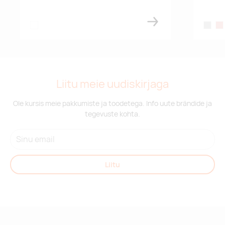
transparent
silver
ros
Liitu meie uudiskirjaga
Ole kursis meie pakkumiste ja toodetega. Info uute brändide ja
tegevuste kohta.
Liitu