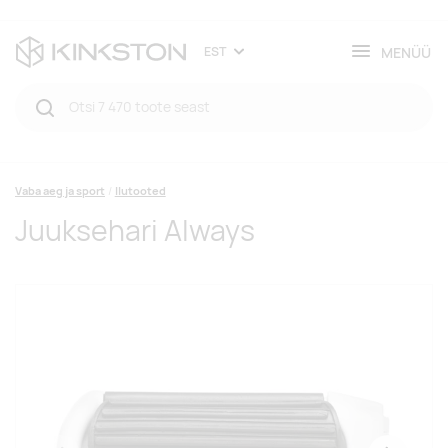
MENÜÜ
EST
Vaba aeg ja sport
Ilutooted
Juuksehari Always