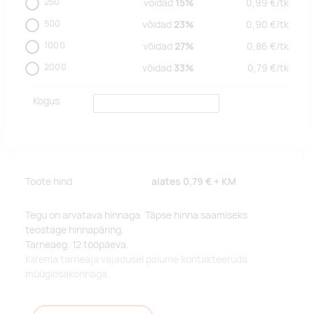
250
võidad
15%
0,99
€/
tk
500
võidad
23%
0,90
€/
tk
1000
võidad
27%
0,86
€/
tk
2000
võidad
33%
0,79
€/
tk
Kogus
Toote hind
alates
0,79 €
+ KM
Tegu on arvatava hinnaga. Täpse hinna saamiseks
teostage hinnapäring.
Tarneaeg: 12 tööpäeva.
Kiirema tarneaja vajadusel palume kontakteeruda
müügiosakonnaga.