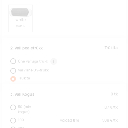
white
14097 tk
Trükita
2. Vali pealetrükk
Ühe värviga trükk
i
Värviline UV-trükk
Trükita
0
tk
3. Vali Kogus
50
(min.
1,17
€/
tk
kogus)
100
võidad
8%
1,08
€/
tk