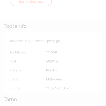
Lisa päringukorvi
Tooteinfo
Kokkuvolditav juuksehari peegliga
Tootekood
141568
Kaal
40,00 g
Materjal
Plastik
Bränd
Midocean
Suurus
10,5X4X2,5 CM
Tarne