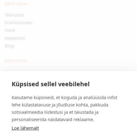
Kiirelt leitav
Teenused
Erilahendused
Meist
Meeskond
Blogi
Ettevõttest
Küsimused ja vastused
Jätkusuutlikud kingitused
Küpsised sellel veebilehel
Privaatsuspoliitika
Kasutame küpsiseid, et koguda ja analüüsida infot
Kontakt
lehe külastatavuse ja jõudluse kohta, pakkuda
sotsiaalmeedia liidestusi ja et täiustada ja
Tulika põik 3, Tallinn
personaliseerida näidatavaid reklaame.
info@kinkston.ee
+372 6989 100
Loe lähemalt