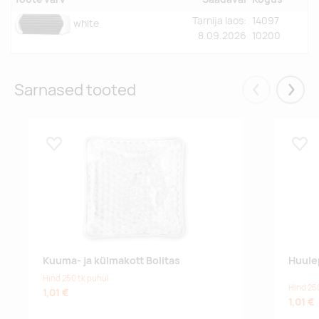
Tarnija laos:
14097
white
8.09.2026
10200
Sarnased tooted
Eelmised
Järgm
Lisa lemmikuks
Lisa
Kuuma- ja külmakott Bolitas
Huule
Hind 250 tk puhul
Hind 25
1,01 €
1,01 €