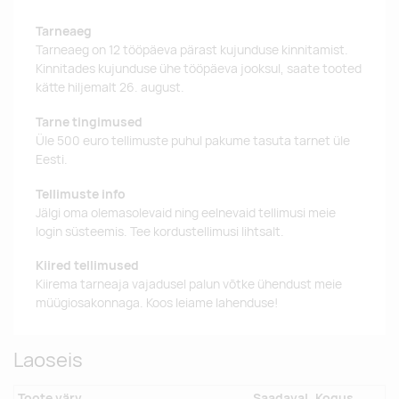
Tarneaeg
Tarneaeg on 12 tööpäeva pärast kujunduse kinnitamist.
Kinnitades kujunduse ühe tööpäeva jooksul, saate tooted
kätte hiljemalt 26. august.
Tarne tingimused
Üle 500 euro tellimuste puhul pakume tasuta tarnet üle
Eesti.
Tellimuste info
Jälgi oma olemasolevaid ning eelnevaid tellimusi meie
login süsteemis. Tee kordustellimusi lihtsalt.
Kiired tellimused
Kiirema tarneaja vajadusel palun võtke ühendust meie
müügiosakonnaga. Koos leiame lahenduse!
Laoseis
Toote värv
Saadaval
Kogus