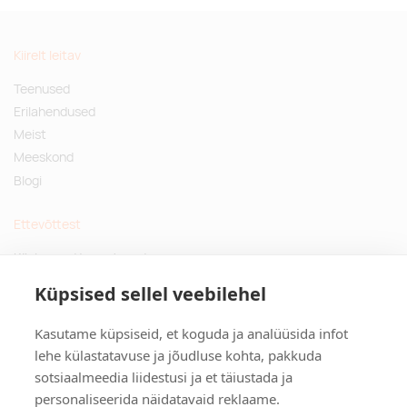
Kiirelt leitav
Teenused
Erilahendused
Meist
Meeskond
Blogi
Ettevõttest
Küsimused ja vastused
Jätkusuutlikud kingitused
Küpsised sellel veebilehel
Privaatsuspoliitika
Kasutame küpsiseid, et koguda ja analüüsida infot
Kontakt
lehe külastatavuse ja jõudluse kohta, pakkuda
sotsiaalmeedia liidestusi ja et täiustada ja
Tulika põik 3, Tallinn
personaliseerida näidatavaid reklaame.
info@kinkston.ee