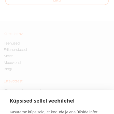
Liitu
Kiirelt leitav
Teenused
Erilahendused
Meist
Meeskond
Blogi
Ettevõttest
Küsimused ja vastused
Jätkusuutlikud kingitused
Küpsised sellel veebilehel
Privaatsuspoliitika
Kasutame küpsiseid, et koguda ja analüüsida infot