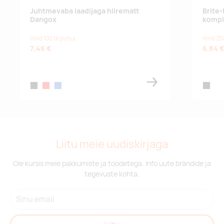
Juhtmevaba laadijaga hiirematt
Brite-
Dangox
kompl
Hind 100 tk puhul
Hind 25
7,46 €
6,84 
black
red
blue
black
Liitu meie uudiskirjaga
Ole kursis meie pakkumiste ja toodetega. Info uute brändide ja
tegevuste kohta.