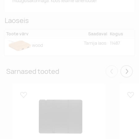
müügiosakonnaga. Koos leiame lahenduse!
Laoseis
Toote värv
Saadaval
Kogus
Tarnija laos:
11487
wood
Sarnased tooted
Eelmised
Järgm
Lisa lemmikuks
Lisa