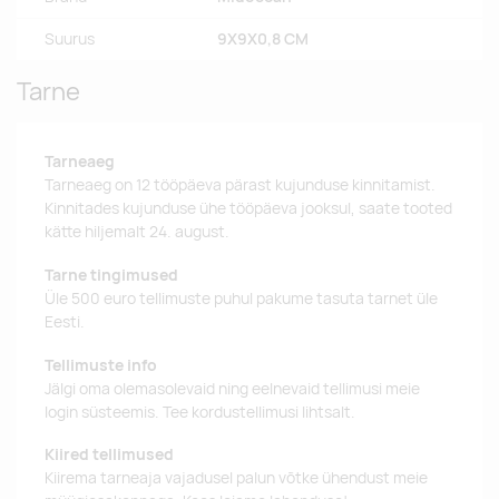
Suurus
9X9X0,8 CM
Tarne
Tarneaeg
Tarneaeg on 12 tööpäeva pärast kujunduse kinnitamist.
Kinnitades kujunduse ühe tööpäeva jooksul, saate tooted
kätte hiljemalt 24. august.
Tarne tingimused
Üle 500 euro tellimuste puhul pakume tasuta tarnet üle
Eesti.
Tellimuste info
Jälgi oma olemasolevaid ning eelnevaid tellimusi meie
login süsteemis. Tee kordustellimusi lihtsalt.
Kiired tellimused
Kiirema tarneaja vajadusel palun võtke ühendust meie