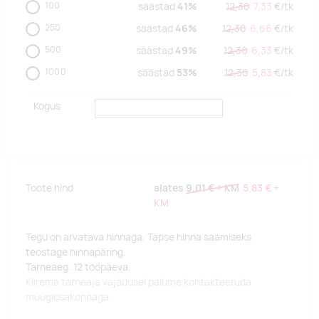
100
säästad
41%
12,36
7,33
€/
tk
250
säästad
46%
12,36
6,66
€/
tk
500
säästad
49%
12,36
6,33
€/
tk
1000
säästad
53%
12,36
5,83
€/
tk
Kogus
Toote hind
alates
9,01 €
+ KM
5,83 €
+
KM
Tegu on arvatava hinnaga. Täpse hinna saamiseks
teostage hinnapäring.
Tarneaeg: 12 tööpäeva.
Kiirema tarneaja vajadusel palume kontakteeruda
müügiosakonnaga.