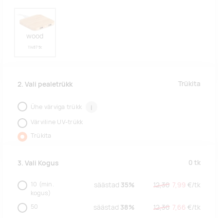
wood
11487 tk
Trükita
2. Vali pealetrükk
Ühe värviga trükk
i
Värviline UV-trükk
Trükita
0
tk
3. Vali Kogus
10
(min.
säästad
35%
12,36
7,99
€/
tk
kogus)
50
säästad
38%
12,36
7,66
€/
tk