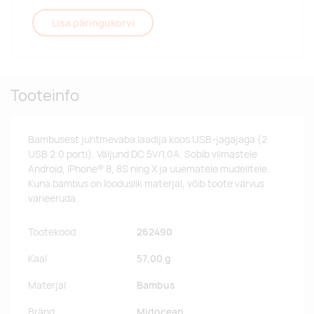
Lisa päringukorvi
Tooteinfo
Bambusest juhtmevaba laadija koos USB-jagajaga (2
USB 2.0 porti). Väljund DC 5V/1.0A. Sobib viimastele
Android, iPhone® 8, 8S ning X ja uuematele mudelitele.
Kuna bambus on looduslik materjal, võib toote värvus
varieeruda.
Tootekood
262490
Kaal
57,00 g
Materjal
Bambus
Bränd
Midocean