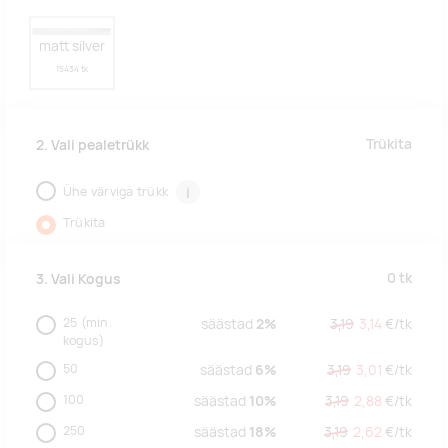
matt silver
15434 tk
Trükita
2. Vali pealetrükk
Ühe värviga trükk
i
Trükita
0
tk
3. Vali Kogus
25
(min.
säästad
2%
3,19
3,14
€/
tk
kogus)
50
säästad
6%
3,19
3,01
€/
tk
100
säästad
10%
3,19
2,88
€/
tk
250
säästad
18%
3,19
2,62
€/
tk