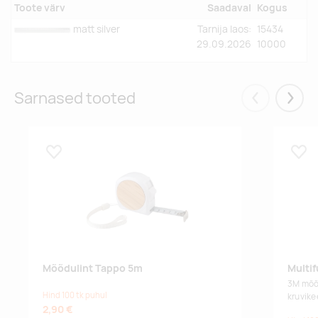
Toote värv
Saadaval
Kogus
matt silver
Tarnija laos:
15434
29.09.2026
10000
Sarnased tooted
Eelmised
Järgm
Lisa lemmikuks
Lisa
Mõõdulint Tappo 5m
Multi
3M mõõ
Hind 100 tk puhul
kruvike
2,90 €