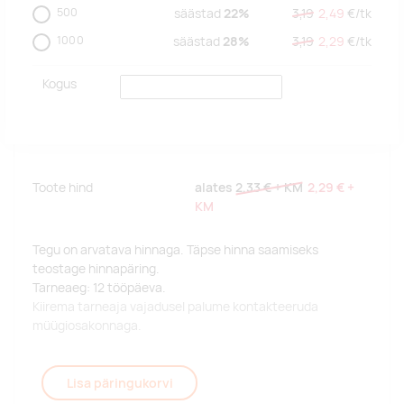
500
säästad
22%
3,19
2,49
€/
tk
1000
säästad
28%
3,19
2,29
€/
tk
Kogus
Toote hind
alates
2,33 €
+ KM
2,29 €
+
KM
Tegu on arvatava hinnaga. Täpse hinna saamiseks
teostage hinnapäring.
Tarneaeg: 12 tööpäeva.
Kiirema tarneaja vajadusel palume kontakteeruda
müügiosakonnaga.
Lisa päringukorvi