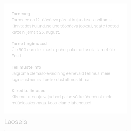
Tarneaeg
Tarneaeg on 12 tööpäeva pärast kujunduse kinnitamist.
Kinnitades kujunduse ühe tööpäeva jooksul, saate tooted
kätte hiljemalt 25. august.
Tarne tingimused
Üle 500 euro tellimuste puhul pakume tasuta tarnet üle
Eesti.
Tellimuste info
Jälgi oma olemasolevaid ning eelnevaid tellimusi meie
login süsteemis. Tee kordustellimusi lihtsalt.
Kiired tellimused
Kiirema tarneaja vajadusel palun võtke ühendust meie
müügiosakonnaga. Koos leiame lahenduse!
Laoseis