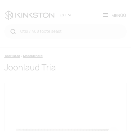
MENÜÜ
EST
Tööriistad
Mõõdulindid
Joonlaud Tria