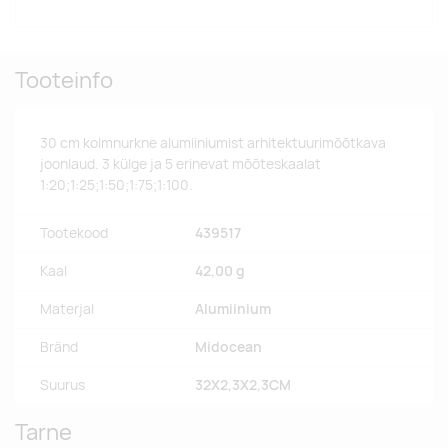
Tooteinfo
30 cm kolmnurkne alumiiniumist arhitektuurimõõtkava
joonlaud. 3 külge ja 5 erinevat mõõteskaalat
1:20;1:25;1:50;1:75;1:100.
Tootekood
439517
Kaal
42,00 g
Materjal
Alumiinium
Bränd
Midocean
Suurus
32X2,3X2,3CM
Tarne