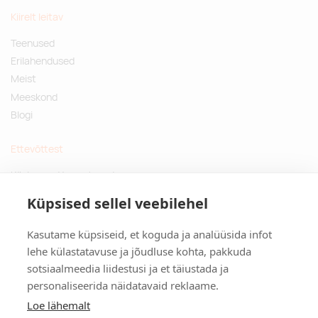
Kiirelt leitav
Teenused
Erilahendused
Meist
Meeskond
Blogi
Ettevõttest
Küsimused ja vastused
Jätkusuutlikud kingitused
Küpsised sellel veebilehel
Privaatsuspoliitika
Kasutame küpsiseid, et koguda ja analüüsida infot
Kontakt
lehe külastatavuse ja jõudluse kohta, pakkuda
sotsiaalmeedia liidestusi ja et täiustada ja
Tulika põik 3, Tallinn
personaliseerida näidatavaid reklaame.
info@kinkston.ee
+372 6989 100
Loe lähemalt