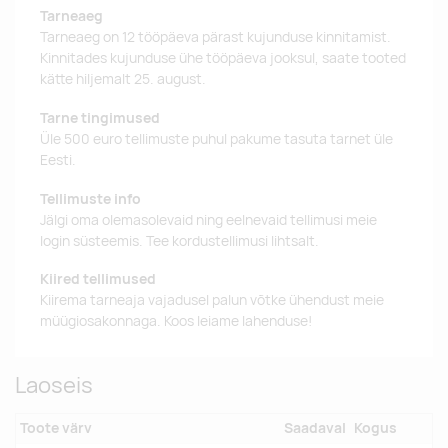
Tarneaeg
Tarneaeg on 12 tööpäeva pärast kujunduse kinnitamist.
Kinnitades kujunduse ühe tööpäeva jooksul, saate tooted
kätte hiljemalt 25. august.
Tarne tingimused
Üle 500 euro tellimuste puhul pakume tasuta tarnet üle
Eesti.
Tellimuste info
Jälgi oma olemasolevaid ning eelnevaid tellimusi meie
login süsteemis. Tee kordustellimusi lihtsalt.
Kiired tellimused
Kiirema tarneaja vajadusel palun võtke ühendust meie
müügiosakonnaga. Koos leiame lahenduse!
Laoseis
Toote värv
Saadaval
Kogus