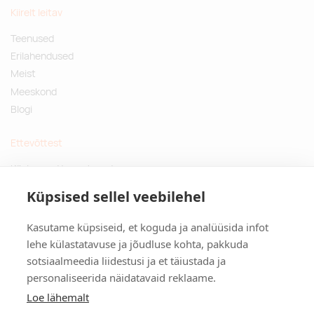
Kiirelt leitav
Teenused
Erilahendused
Meist
Meeskond
Blogi
Ettevõttest
Küsimused ja vastused
Jätkusuutlikud kingitused
Küpsised sellel veebilehel
Privaatsuspoliitika
Kasutame küpsiseid, et koguda ja analüüsida infot
Kontakt
lehe külastatavuse ja jõudluse kohta, pakkuda
sotsiaalmeedia liidestusi ja et täiustada ja
Tulika põik 3, Tallinn
personaliseerida näidatavaid reklaame.
info@kinkston.ee
+372 6989 100
Loe lähemalt