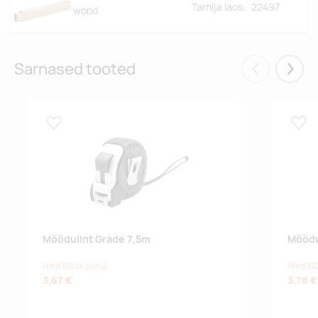
Tarnija laos:
22497
wood
Sarnased tooted
Eelmised
Järgm
Lisa lemmikuks
Lisa
Mõõdulint Grade 7,5m
Mõõdu
Hind 100 tk puhul
Hind 100
3,67 €
3,78 €