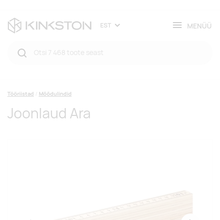
MENÜÜ
EST
Tööriistad
Mõõdulindid
Joonlaud Ara