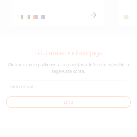
white/black
yellow/black
red/black
blue/black
wood
Liitu meie uudiskirjaga
Ole kursis meie pakkumiste ja toodetega. Info uute brändide ja
tegevuste kohta.
Liitu