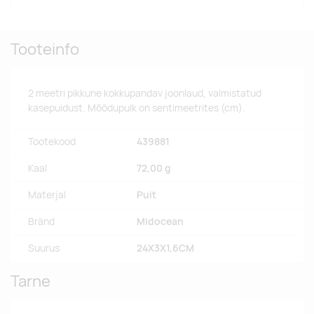
Tooteinfo
2 meetri pikkune kokkupandav joonlaud, valmistatud
kasepuidust. Mõõdupulk on sentimeetrites (cm).
Tootekood
439881
Kaal
72,00 g
Materjal
Puit
Bränd
Midocean
Suurus
24X3X1,6CM
Tarne