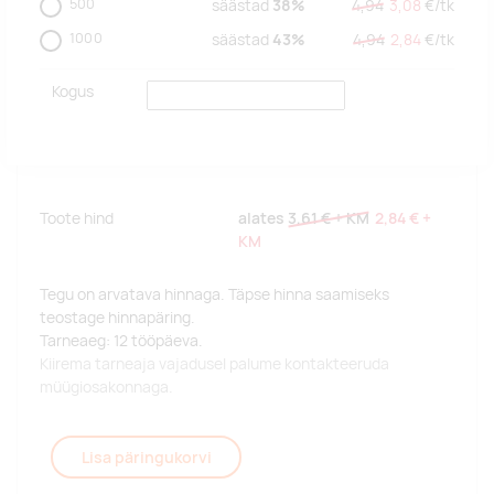
500
säästad
38%
4,94
3,08
€/
tk
1000
säästad
43%
4,94
2,84
€/
tk
Kogus
Toote hind
alates
3,61 €
+ KM
2,84 €
+
KM
Tegu on arvatava hinnaga. Täpse hinna saamiseks
teostage hinnapäring.
Tarneaeg: 12 tööpäeva.
Kiirema tarneaja vajadusel palume kontakteeruda
müügiosakonnaga.
Lisa päringukorvi