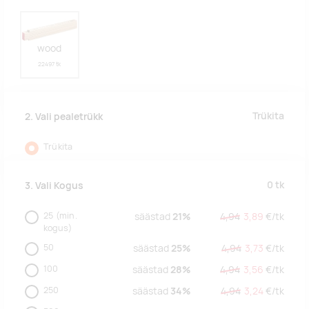
wood
22497 tk
Trükita
2. Vali pealetrükk
Trükita
0
tk
3. Vali Kogus
25
(min.
säästad
21%
4,94
3,89
€/
tk
kogus)
50
säästad
25%
4,94
3,73
€/
tk
100
säästad
28%
4,94
3,56
€/
tk
250
säästad
34%
4,94
3,24
€/
tk