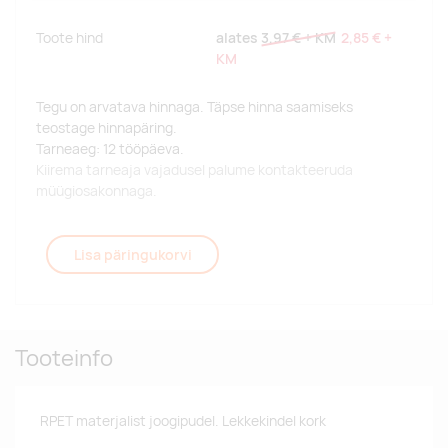
Toote hind
alates
3,97 €
+ KM
2,85 €
+
KM
Tegu on arvatava hinnaga. Täpse hinna saamiseks
teostage hinnapäring.
Tarneaeg: 12 tööpäeva.
Kiirema tarneaja vajadusel palume kontakteeruda
müügiosakonnaga.
Lisa päringukorvi
Tooteinfo
RPET materjalist joogipudel. Lekkekindel kork