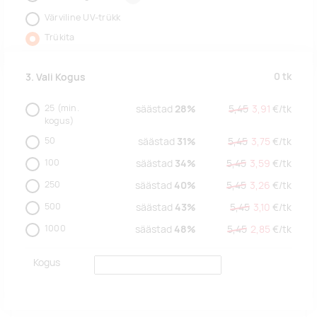
Värviline UV-trükk
Trükita
0
tk
3. Vali Kogus
25
(min.
säästad
28%
5,45
3,91
€/
tk
kogus)
50
säästad
31%
5,45
3,75
€/
tk
100
säästad
34%
5,45
3,59
€/
tk
250
säästad
40%
5,45
3,26
€/
tk
500
säästad
43%
5,45
3,10
€/
tk
1000
säästad
48%
5,45
2,85
€/
tk
Kogus