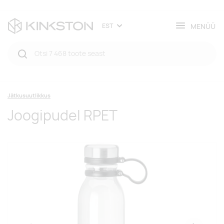
MENÜÜ
EST
Jätkusuutlikkus
Joogipudel RPET