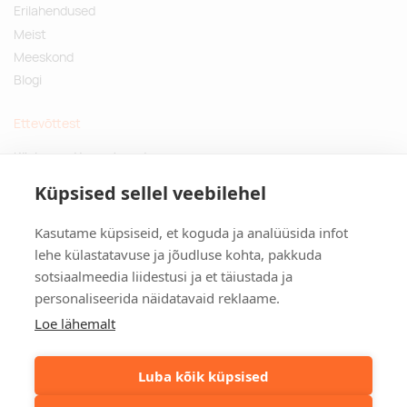
Erilahendused
Meist
Meeskond
Blogi
Ettevõttest
Küsimused ja vastused
Jätkusuutlikud kingitused
Küpsised sellel veebilehel
Privaatsuspoliitika
Kasutame küpsiseid, et koguda ja analüüsida infot
Kontakt
lehe külastatavuse ja jõudluse kohta, pakkuda
sotsiaalmeedia liidestusi ja et täiustada ja
Tulika põik 3, Tallinn
personaliseerida näidatavaid reklaame.
info@kinkston.ee
+372 6989 100
Loe lähemalt
Sotsiaalmeedia
Luba kõik küpsised