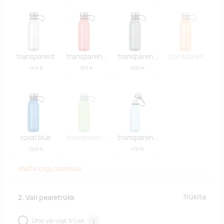
transparent
transparent red
transparent grey
transparent oran
4475 tk
1572 tk
5702 tk
royal blue
transparent lime
transparent light blue
7228 tk
4737 tk
Vaata kogu laoseisu
Trükita
2. Vali pealetrükk
Ühe värviga trükk
i