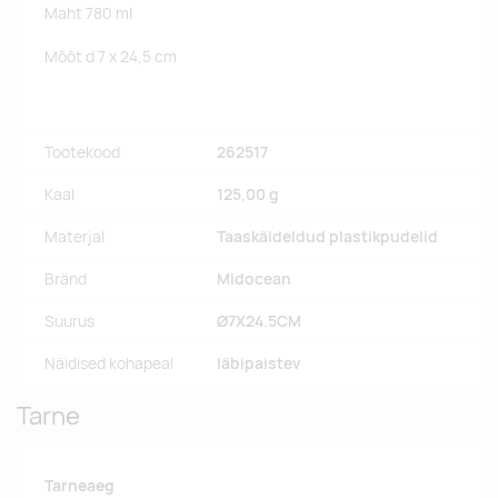
Maht 780 ml
Mõõt d 7 x 24,5 cm
Tootekood
262517
Kaal
125,00 g
Materjal
Taaskäideldud plastikpudelid
Bränd
Midocean
Suurus
Ø7X24.5CM
Näidised kohapeal
läbipaistev
Tarne
Tarneaeg