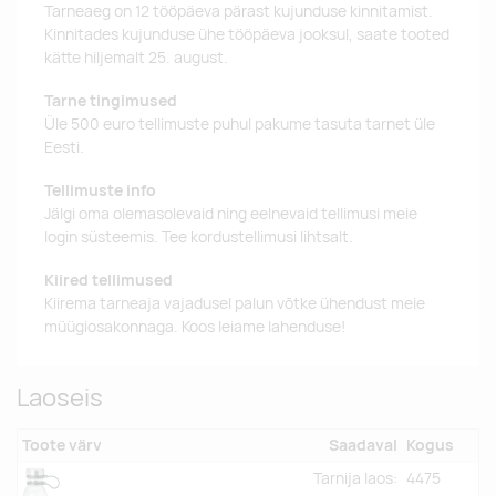
Tarneaeg on 12 tööpäeva pärast kujunduse kinnitamist.
Kinnitades kujunduse ühe tööpäeva jooksul, saate tooted
kätte hiljemalt 25. august.
Tarne tingimused
Üle 500 euro tellimuste puhul pakume tasuta tarnet üle
Eesti.
Tellimuste info
Jälgi oma olemasolevaid ning eelnevaid tellimusi meie
login süsteemis. Tee kordustellimusi lihtsalt.
Kiired tellimused
Kiirema tarneaja vajadusel palun võtke ühendust meie
müügiosakonnaga. Koos leiame lahenduse!
Laoseis
Toote värv
Saadaval
Kogus
Tarnija laos:
4475