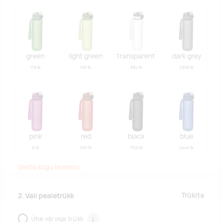
green
light green
transparent
dark grey
179 tk
591 tk
894 tk
2306 tk
pink
red
black
blue
6 tk
597 tk
7725 tk
2444 tk
Vaata kogu laoseisu
Trükita
2. Vali pealetrükk
Ühe värviga trükk
i