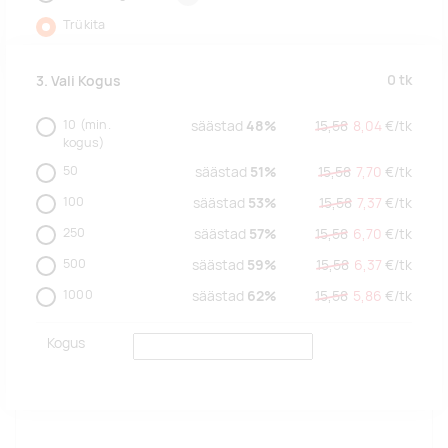
Trükita
0
tk
3. Vali Kogus
10
(min.
säästad
48%
15,58
8,04
€/
tk
kogus)
50
säästad
51%
15,58
7,70
€/
tk
100
säästad
53%
15,58
7,37
€/
tk
250
säästad
57%
15,58
6,70
€/
tk
500
säästad
59%
15,58
6,37
€/
tk
1000
säästad
62%
15,58
5,86
€/
tk
Kogus