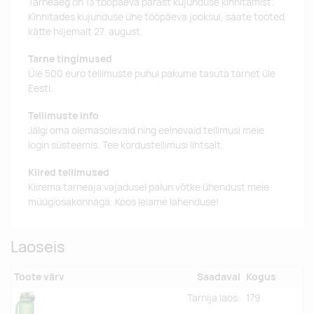
Tarneaeg on 13 tööpäeva pärast kujunduse kinnitamist.
Kinnitades kujunduse ühe tööpäeva jooksul, saate tooted
kätte hiljemalt 27. august.
Tarne tingimused
Üle 500 euro tellimuste puhul pakume tasuta tarnet üle
Eesti.
Tellimuste info
Jälgi oma olemasolevaid ning eelnevaid tellimusi meie
login süsteemis. Tee kordustellimusi lihtsalt.
Kiired tellimused
Kiirema tarneaja vajadusel palun võtke ühendust meie
müügiosakonnaga. Koos leiame lahenduse!
Laoseis
Toote värv
Saadaval
Kogus
Tarnija laos:
179