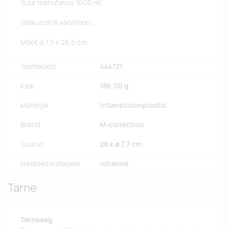
Suur mahutavus 1000 ml.
Valikus on 8 värvitooni.
Mõõt d 7,5 x 28,5 cm
Tootekood
444721
Kaal
186,00 g
Materjal
tritansiliconplastic
Bränd
M-collection
Suurus
28 x ⌀ 7,7 cm
Näidised kohapeal
roheline
Tarne
Tarneaeg