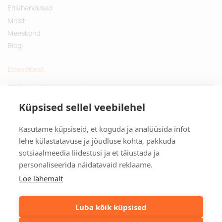
Erilahendused
Meist
Meeskond
Blogi
Ettevõttest
Küsimused ja vastused
Jätkusuutlikud kingitused
Küpsised sellel veebilehel
Privaatsuspoliitika
Kasutame küpsiseid, et koguda ja analüüsida infot
Kontakt
lehe külastatavuse ja jõudluse kohta, pakkuda
sotsiaalmeedia liidestusi ja et täiustada ja
Tulika põik 3, Tallinn
personaliseerida näidatavaid reklaame.
info@kinkston.ee
+372 6989 100
Loe lähemalt
Sotsiaalmeedia
Luba kõik küpsised