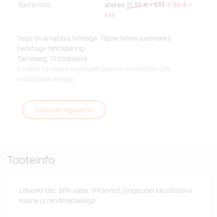
Toote hind
alates
11,36 €
+ KM
5,86 €
+
KM
Tegu on arvatava hinnaga. Täpse hinna saamiseks
teostage hinnapäring.
Tarneaeg: 13 tööpäeva.
Kiirema tarneaja vajadusel palume kontakteeruda
müügiosakonnaga.
Lisa päringukorvi
Tooteinfo
Lekkekindel, BPA-vaba, tritaanist joogipudel lukustatava
kaane ja randmepaelaga.