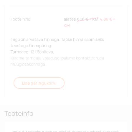
Toote hind
alates
6,16 €
+ KM
4,86 €
+
KM
Tegu on arvatava hinnaga. Täpse hinna saamiseks
teostage hinnapäring.
Tarneaeg: 12 tööpäeva.
Kiirema tarneaja vajadusel palume kontakteeruda
müügiosakonnaga.
Lisa päringukorvi
Tooteinfo