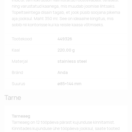
Indicut termokruuson valmistatud roostevabast terasest
ning varustatud kaanega, mis muudab joomise lihtsaks.
Topeltseintega disain tagab, et jook püsib soojana pikema
aja jooksul. Maht 350 ml. See on ideaalne kingitus, mis
sobib nii kontorisse kui ka reisile kaasa võtmiseks.
Tootekood
449326
Kaal
220,00 g
Materjal
stainless steel
Bränd
Anda
Suurus
ø85×144 mm
Tarne
Tarneaeg
Tarneaeg on 12 tööpäeva pärast kujunduse kinnitamist.
Kinnitades kujunduse ühe tööpäeva jooksul, saate tooted