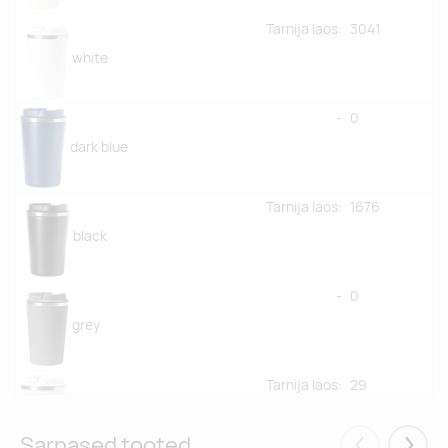
Tarnija laos:
3041
white
-
0
dark blue
Tarnija laos:
1676
black
-
0
grey
Tarnija laos:
29
beige
Sarnased tooted