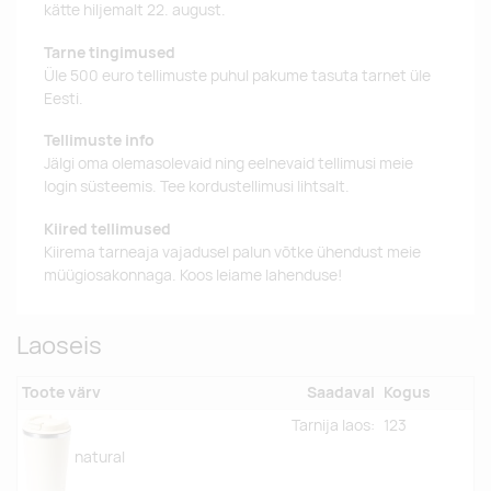
kätte hiljemalt 22. august.
Tarne tingimused
Üle 500 euro tellimuste puhul pakume tasuta tarnet üle
Eesti.
Tellimuste info
Jälgi oma olemasolevaid ning eelnevaid tellimusi meie
login süsteemis. Tee kordustellimusi lihtsalt.
Kiired tellimused
Kiirema tarneaja vajadusel palun võtke ühendust meie
müügiosakonnaga. Koos leiame lahenduse!
Laoseis
Toote värv
Saadaval
Kogus
Tarnija laos:
123
natural