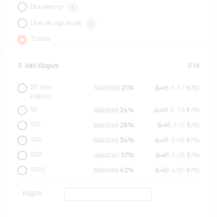
Graveering
i
Ühe värviga trükk
i
Trükita
0
tk
3. Vali Kogus
25
(min.
säästad
21%
8,45
6,67
€/
tk
kogus)
50
säästad
24%
8,45
6,39
€/
tk
100
säästad
28%
8,45
6,12
€/
tk
250
säästad
34%
8,45
5,56
€/
tk
500
säästad
37%
8,45
5,28
€/
tk
1000
säästad
42%
8,45
4,86
€/
tk
Kogus