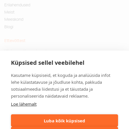
Erilahendused
Meist
Meeskond
Blogi
Ettevõttest
Küsimused ja vastused
Jätkusuutlikud kingitused
Küpsised sellel veebilehel
Privaatsuspoliitika
Kasutame küpsiseid, et koguda ja analüüsida infot
Kontakt
lehe külastatavuse ja jõudluse kohta, pakkuda
sotsiaalmeedia liidestusi ja et täiustada ja
Tulika põik 3, Tallinn
personaliseerida näidatavaid reklaame.
info@kinkston.ee
+372 6989 100
Loe lähemalt
Sotsiaalmeedia
Luba kõik küpsised