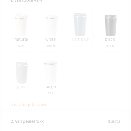
1. Vali toote värv
natural
white
dark blue
black
123 tk
3041 tk
1676 tk
grey
beige
29 tk
Vaata kogu laoseisu
Trükita
2. Vali pealetrükk