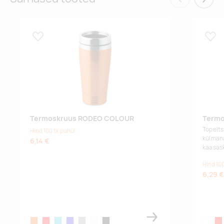
Eelmised
Järgm
Lisa lemmikuks
Lisa
Termoskruus RODEO COLOUR
Termo
Topelts
Hind 100 tk puhul
külman
6,14 €
kaasas
Hind 100
6,29 €
orange
red
turquoise
royal blue
matt silver
white
black
white
red