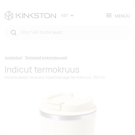
MENÜÜ
EST
Jooginõud
Termosed ja termokruusid
Indicut termokruus
Roostevabast terasest topeltseinaga termokruus, 350 ml