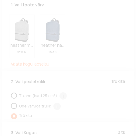
1. Vali toote värv
heather medium grey
heather navy
5894 tk
1548 tk
Vaata kogu laoseisu
Trükita
2. Vali pealetrükk
Tikand (kuni 25 cm²)
i
Ühe värviga trükk
i
Trükita
0
tk
3. Vali Kogus