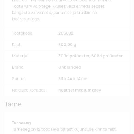
käepide ning lisaks on kotil võrgust joogipudeli tasku.
Toote värv võib tegelikkuses veidi erineda seoses
kangaste värvainete, punumise ja trükkimise
iseärasustega.
Tootekood
266882
Kaal
400,00 g
Materjal
300d polüester, 600d polüester
Bränd
Unbranded
Suurus
33 x 44 x 14 cm
Näidised kohapeal
heather medium grey
Tarne
Tarneaeg
Tarneaeg on 12 tööpäeva pärast kujunduse kinnitamist.