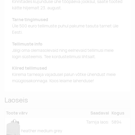
Kinnitades kujunduse ühe tööpäeva jooksul, saate tooted
kätte hiljemalt 23. august.
Tarne tingimused
Üle 500 euro tellimuste puhul pakume tasuta tarnet üle
Eesti.
Tellimuste info
Jälgi oma olemasolevaid ning eelnevaid tellimusi meie
login süsteemis. Tee kordustellimusi lihtsalt.
Kiired tellimused
Kiirema tarneaja vajadusel palun võtke ühendust meie
müügiosakonnaga. Koos leiame lahenduse!
Laoseis
Toote värv
Saadaval
Kogus
Tarnija laos:
5894
heather medium grey