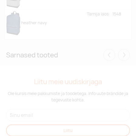
Tarnija laos:
1548
heather navy
Sarnased tooted
Eelmised
Järgm
Liitu meie uudiskirjaga
Ole kursis meie pakkumiste ja toodetega. Info uute brändide ja
tegevuste kohta.
Liitu