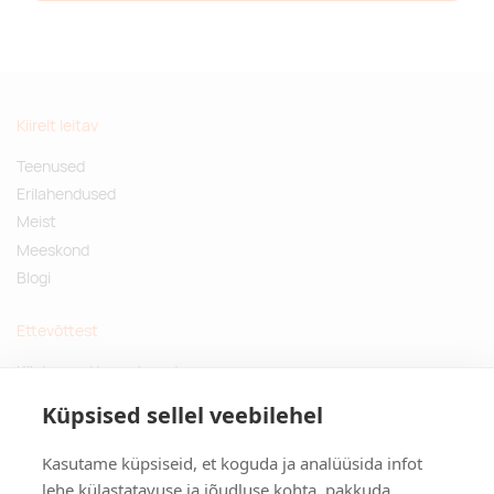
Kiirelt leitav
Teenused
Erilahendused
Meist
Meeskond
Blogi
Ettevõttest
Küsimused ja vastused
Jätkusuutlikud kingitused
Küpsised sellel veebilehel
Privaatsuspoliitika
Kasutame küpsiseid, et koguda ja analüüsida infot
Kontakt
lehe külastatavuse ja jõudluse kohta, pakkuda