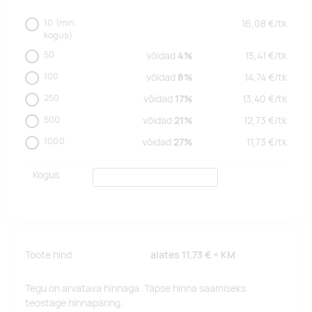
10
(min.
16,08
€/
tk
kogus)
50
võidad
4%
15,41
€/
tk
100
võidad
8%
14,74
€/
tk
250
võidad
17%
13,40
€/
tk
500
võidad
21%
12,73
€/
tk
1000
võidad
27%
11,73
€/
tk
Kogus
Toote hind
alates
11,73 €
+ KM
Tegu on arvatava hinnaga. Täpse hinna saamiseks
teostage hinnapäring.