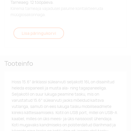
Tarneaeg: 12 tööpäeva.
Kiirema tarneaja vajadusel palume kontakteeruda
müügiosakonnaga.
Lisa päringukorvi
Tooteinfo
Hoss 15.6" äriklassi sülearvuti seljakott 16L on disainitud
heleda esipaneeli ja musta ala- ning tagapaneeliga.
Seljakotil on suur lukuga peamine tasku, mis on
varustatud 15.6" sülearvuti jaoks mõeldud kaitsva
vutlariga, samuti on ees lukuga tasku mobiilseadmete
kiireks kättesaamiseks. Kotil on USB port, millel on USB-A
kaabel, milles on üks mees- ja üks naissoost ühendaja.
Koti mugavaks kandmiseks on polsterdatud õlarihmad ja