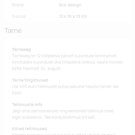
Bränd
Scx.design
Suurus
12 x 16 x 12 cm
Tarne
Tarneaeg
Tarneaeg on 12 tööpäeva pärast kujunduse kinnitamist.
Kinnitades kujunduse ühe tööpäeva jooksul, saate tooted
kätte hiljemalt 24. august.
Tarne tingimused
Üle 500 euro tellimuste puhul pakume tasuta tarnet üle
Eesti.
Tellimuste info
Jälgi oma olemasolevaid ning eelnevaid tellimusi meie
login süsteemis. Tee kordustellimusi lihtsalt.
Kiired tellimused