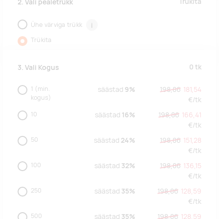
Trükita
2. Vali pealetrükk
Ühe värviga trükk
i
Trükita
0
tk
3. Vali Kogus
1
(min.
säästad
9%
198,86
181,54
kogus)
€/
tk
10
säästad
16%
198,86
166,41
€/
tk
50
säästad
24%
198,86
151,28
€/
tk
100
säästad
32%
198,86
136,15
€/
tk
250
säästad
35%
198,86
128,59
€/
tk
500
säästad
35%
198,86
128,59