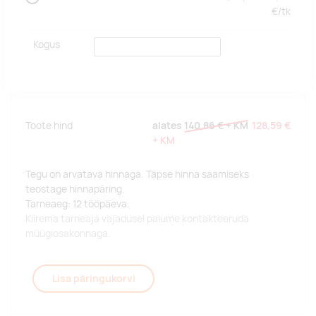
€/
tk
Kogus
Toote hind
alates
140,86 €
+ KM
128,59 €
+ KM
Tegu on arvatava hinnaga. Täpse hinna saamiseks
teostage hinnapäring.
Tarneaeg: 12 tööpäeva.
Kiirema tarneaja vajadusel palume kontakteeruda
müügiosakonnaga.
Lisa päringukorvi