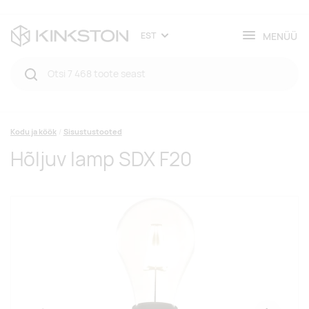
MENÜÜ
EST
Kodu ja köök
Sisustustooted
Hõljuv lamp SDX F20