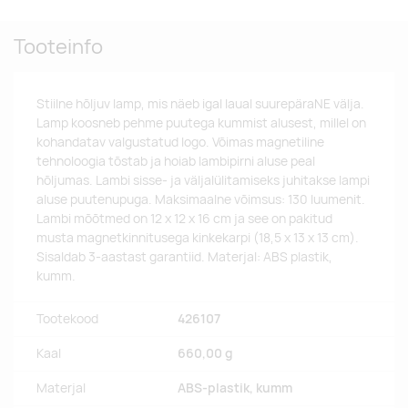
Tooteinfo
Stiilne hõljuv lamp, mis näeb igal laual suurepäraNE välja.
Lamp koosneb pehme puutega kummist alusest, millel on
kohandatav valgustatud logo. Võimas magnetiline
tehnoloogia tõstab ja hoiab lambipirni aluse peal
hõljumas. Lambi sisse- ja väljalülitamiseks juhitakse lampi
aluse puutenupuga. Maksimaalne võimsus: 130 luumenit.
Lambi mõõtmed on 12 x 12 x 16 cm ja see on pakitud
musta magnetkinnitusega kinkekarpi (18,5 x 13 x 13 cm).
Sisaldab 3-aastast garantiid. Materjal: ABS plastik,
kumm.
Tootekood
426107
Kaal
660,00 g
Materjal
ABS-plastik, kumm