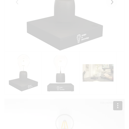
Eelmised
Järgmise