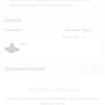
Kiirema tarneaja vajadusel palun võtke ühendust meie
müügiosakonnaga. Koos leiame lahenduse!
Laoseis
Toote värv
Saadaval
Kogus
Tarnija laos:
79
black
Sarnased tooted
Eelmised
Järgm
Liitu meie uudiskirjaga
Ole kursis meie pakkumiste ja toodetega. Info uute brändide ja
tegevuste kohta.