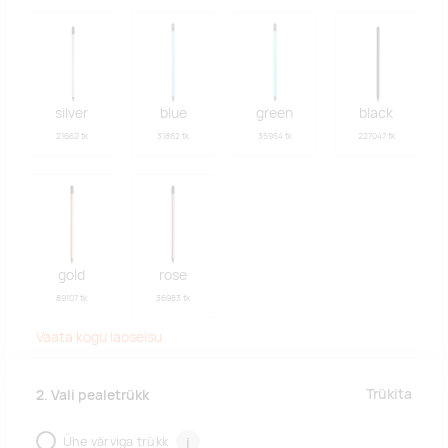
silver
blue
green
black
21662 tk
31862 tk
35954 tk
227047 tk
gold
rose
89107 tk
36983 tk
Vaata kogu laoseisu
Trükita
2. Vali pealetrükk
Ühe värviga trükk
i