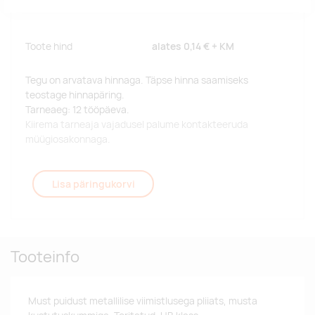
Toote hind
alates
0,14 €
+ KM
Tegu on arvatava hinnaga. Täpse hinna saamiseks
teostage hinnapäring.
Tarneaeg: 12 tööpäeva.
Kiirema tarneaja vajadusel palume kontakteeruda
müügiosakonnaga.
Lisa päringukorvi
Tooteinfo
Must puidust metallilise viimistlusega pliiats, musta