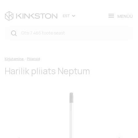
MENÜÜ
EST
Kirjutamine
Pliiatsid
Harilik pliiats Neptum