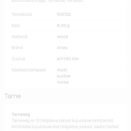
kustutuskummiga. Teritatud, HB klass.
Tootekood
545722
Kaal
6,00 g
Materjal
wood
Bränd
Anda
Suurus
ø7×190 mm
Näidised kohapeal
must
kuldne
roosa
Tarne
Tarneaeg
Tarneaeg on 12 tööpäeva pärast kujunduse kinnitamist.
Kinnitades kujunduse ühe tööpäeva jooksul, saate tooted