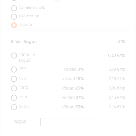
Värviline trükk
Graveering
Trükita
0
tk
3. Vali Kogus
100
(min.
0,21
€/
tk
kogus)
250
võidad
8%
0,19
€/
tk
500
võidad
15%
0,18
€/
tk
1000
võidad
23%
0,16
€/
tk
2500
võidad
27%
0,15
€/
tk
5000
võidad
33%
0,14
€/
tk
Kogus