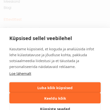
Meeskond
Blogi
Ettevõttest
Küsimused ja vastused
Jätkusuutlikud kingitused
Küpsised sellel veebilehel
Privaatsuspoliitika
Kasutame küpsiseid, et koguda ja analüüsida infot
Kontakt
lehe külastatavuse ja jõudluse kohta, pakkuda
sotsiaalmeedia liidestusi ja et täiustada ja
Tulika põik 3, Tallinn
personaliseerida näidatavaid reklaame.
info@kinkston.ee
+372 6989 100
Loe lähemalt
Sotsiaalmeedia
Luba kõik küpsised
Keeldu kõik
©2026. Kinkston. Kõik õigused kaitstud.
Küpsiste seaded