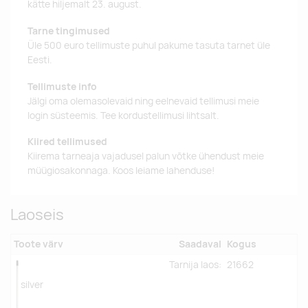
kätte hiljemalt 23. august.
Tarne tingimused
Üle 500 euro tellimuste puhul pakume tasuta tarnet üle
Eesti.
Tellimuste info
Jälgi oma olemasolevaid ning eelnevaid tellimusi meie
login süsteemis. Tee kordustellimusi lihtsalt.
Kiired tellimused
Kiirema tarneaja vajadusel palun võtke ühendust meie
müügiosakonnaga. Koos leiame lahenduse!
Laoseis
Toote värv
Saadaval
Kogus
Tarnija laos:
21662
silver