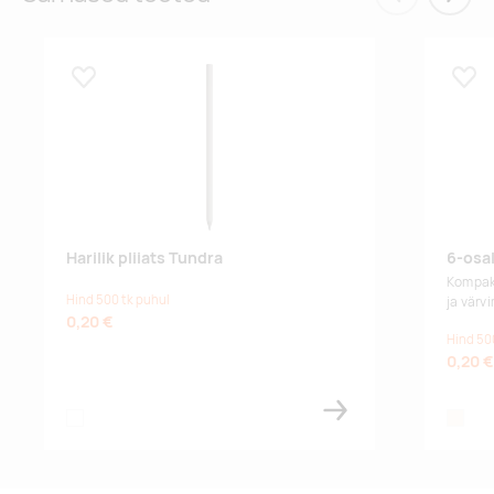
Eelmised
Järgm
Lisa lemmikuks
Lisa
Harilik pliiats Tundra
6-osal
Kompak
Hind 500 tk puhul
ja värvi
0,20 €
Hind 50
0,20 €
white
natural