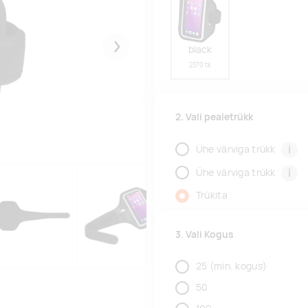
black
Järgmised
2370 tk
2. Vali pealetrükk
i
Ühe värviga trükk
i
Ühe värviga trükk
Trükita
3. Vali Kogus
25
(min. kogus)
50