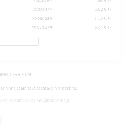
võidad
8%
4,20
€/
tk
võidad
17%
3,82
€/
tk
võidad
21%
3,63
€/
tk
võidad
27%
3,34
€/
tk
lates
3,34 €
+ KM
pse hinna saamiseks teostage hinnapäring.
alume kontakteeruda müügiosakonnaga.