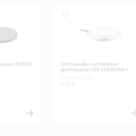
Lisa lemmikuks
misalus RUNDO
Juhtmevaba nutitelefoni
laadimisalus UVE CHARGING +
Hind 100 tk puhul
4,60 €
white