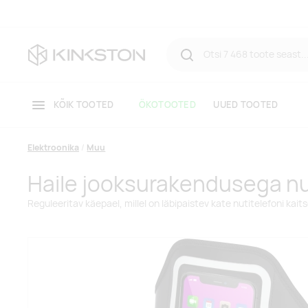
KÕIK TOOTED
ÖKOTOOTED
UUED TOOTED
Elektroonika
Muu
Haile jooksurakendusega nu
Reguleeritav käepael, millel on läbipaistev kate nutitelefoni kait