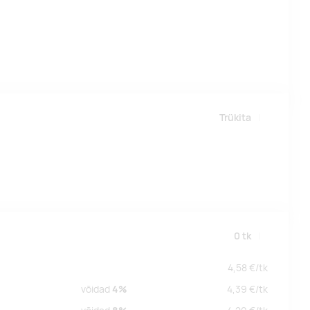
Trükita
0
tk
4,58
€/
tk
võidad
4%
4,39
€/
tk