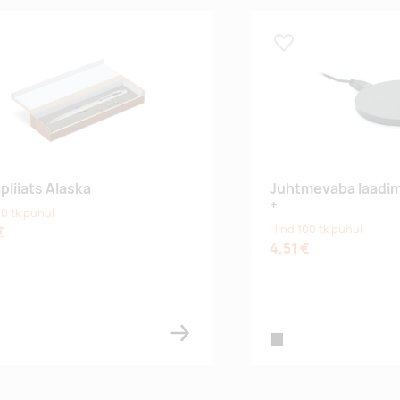
 lemmikuks
Lisa lemmikuks
pliiats Alaska
Juhtmevaba laadi
+
0 tk puhul
Hind 100 tk puhul
€
4,51 €
black