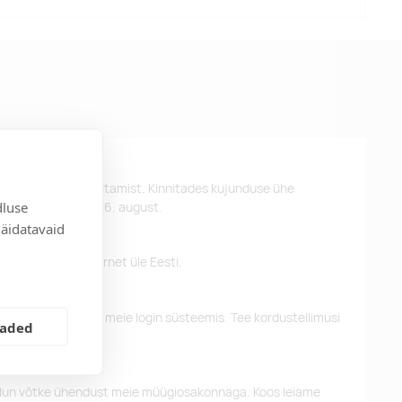
st kujunduse kinnitamist. Kinnitades kujunduse ühe
dluse
d kätte hiljemalt 26. august.
näidatavaid
 pakume tasuta tarnet üle Eesti.
eelnevaid tellimusi meie login süsteemis. Tee kordustellimusi
eaded
alun võtke ühendust meie müügiosakonnaga. Koos leiame