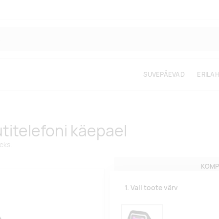
SUVEPÄEVAD
ERILA
titelefoni käepael
seks.
KOMP
1. Vali toote värv