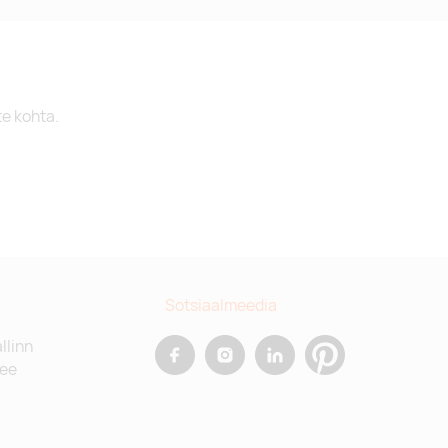
te kohta.
Sotsiaalmeedia
allinn
.ee