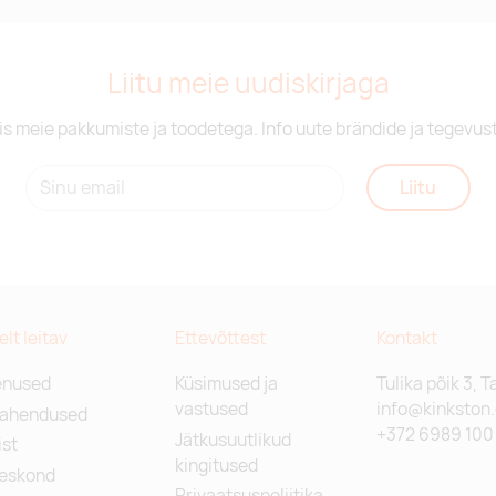
Liitu meie uudiskirjaga
is meie pakkumiste ja toodetega. Info uute brändide ja tegevus
Liitu
relt leitav
Ettevõttest
Kontakt
enused
Küsimused ja
Tulika põik 3, T
vastused
info@kinkston
lahendused
+372 6989 100
Jätkusuutlikud
st
kingitused
eskond
Privaatsuspoliitika