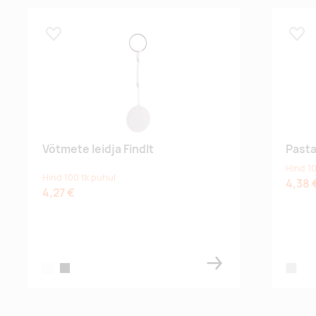
Lisa lemmikuks
Lisa
Võtmete leidja FindIt
Pasta
Hind 10
Hind 100 tk puhul
4,38 
4,27 €
white
black
silver