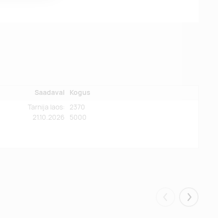
Saadaval
Kogus
Tarnija laos:
2370
21.10.2026
5000
Eelmised
Järgmis