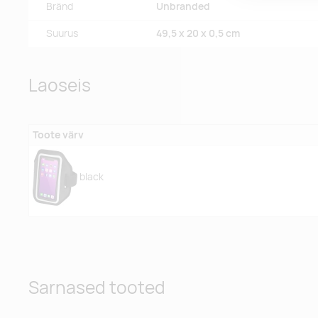
Bränd
Unbranded
Suurus
49,5 x 20 x 0,5 cm
Laoseis
Toote värv
black
Sarnased tooted