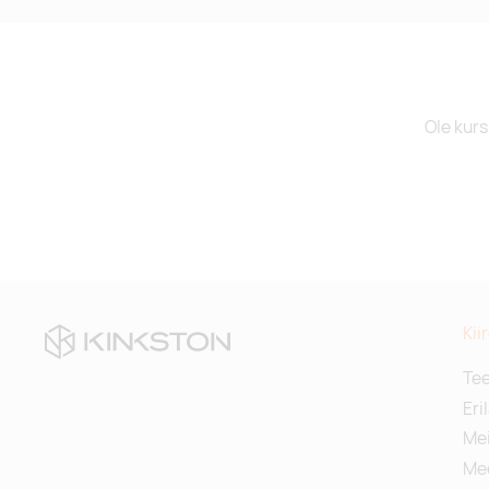
Ole kurs
Kii
Te
Eri
Mei
Me