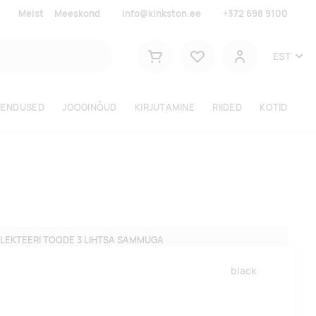
Meist
Meeskond
info@kinkston.ee
+372 698 9100
Lemmikud
EST
Ostukorv
Kasutaja
HENDUSED
JOOGINÕUD
KIRJUTAMINE
RIIDED
KOTID
LEKTEERI TOODE 3 LIHTSA SAMMUGA
black