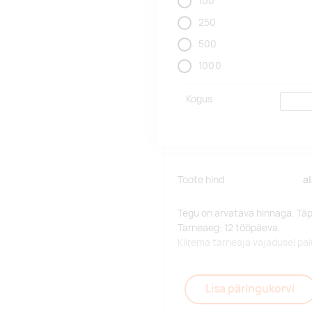
100
250
500
1000
Kogus
Toote hind
a
Tegu on arvatava hinnaga. Tä
Tarneaeg: 12 tööpäeva.
Kiirema tarneaja vajadusel p
Lisa päringukorvi