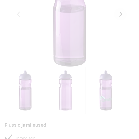
Eelmised
Järgmise
Plussid ja miinused
Lihtne disain