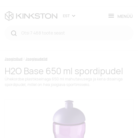
MENÜÜ
EST
Jooginõud
Joogipudelid
H2O Base 650 ml spordipudel
Ühekordse plastikseinaga 650 ml mahutavusega ja kena disainiga
spordipudel, millel on hea joogiava sportimiseks.