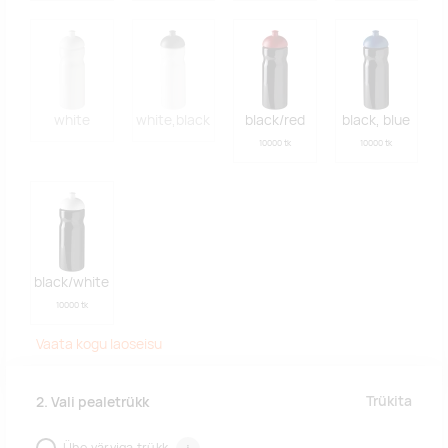
white
white,black
black/red
black, blue
10000 tk
10000 tk
black/white
10000 tk
Vaata kogu laoseisu
Trükita
2. Vali pealetrükk
Ühe värviga trükk