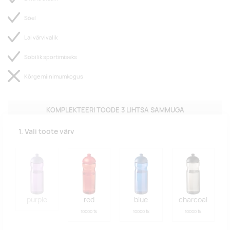
Sõel
Lai värvivalik
Sobilik sportimiseks
Kõrge miinimumkogus
KOMPLEKTEERI TOODE 3 LIHTSA SAMMUGA
1. Vali toote värv
purple
red
blue
charcoal
10000 tk
10000 tk
10000 tk