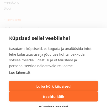
Meeskond
white
Blogi
Ettevõttest
-
0
white,black
Küsimused ja vastused
Jätkusuutlikud kingitused
Küpsised sellel veebilehel
Privaatsuspoliitika
Tarnija laos:
10000
black/red
Kasutame küpsiseid, et koguda ja analüüsida infot
Kontakt
lehe külastatavuse ja jõudluse kohta, pakkuda
sotsiaalmeedia liidestusi ja et täiustada ja
Tulika põik 3, Tallinn
Tarnija laos:
10000
personaliseerida näidatavaid reklaame.
info@kinkston.ee
black, blue
+372 6989 100
Loe lähemalt
Sotsiaalmeedia
Tarnija laos:
10000
Luba kõik küpsised
black/white
Keeldu kõik
©2026. Kinkston. Kõik õigused kaitstud.
Küpsiste seaded