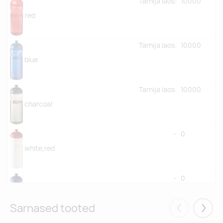
Tarnija laos:
10000
red
Tarnija laos:
10000
blue
Tarnija laos:
10000
charcoal
-
0
white,red
-
0
white,blue
Sarnased tooted
Eelmised
Järgm
Tarnija laos:
10000