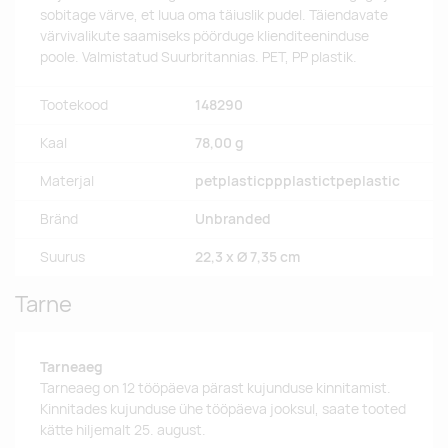
sobitage värve, et luua oma täiuslik pudel. Täiendavate
värvivalikute saamiseks pöörduge klienditeeninduse
poole. Valmistatud Suurbritannias. PET, PP plastik.
Tootekood
148290
Kaal
78,00 g
Materjal
petplasticppplastictpeplastic
Bränd
Unbranded
Suurus
22,3 x Ø 7,35 cm
Tarne
Tarneaeg
Tarneaeg on 12 tööpäeva pärast kujunduse kinnitamist.
Kinnitades kujunduse ühe tööpäeva jooksul, saate tooted
kätte hiljemalt 25. august.