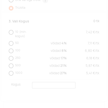
i
Trükita
0
tk
3. Vali Kogus
10
(min.
7,42
€/
tk
kogus)
50
võidad
4%
7,11
€/
tk
100
võidad
8%
6,80
€/
tk
250
võidad
17%
6,18
€/
tk
500
võidad
21%
5,87
€/
tk
1000
võidad
27%
5,41
€/
tk
Kogus