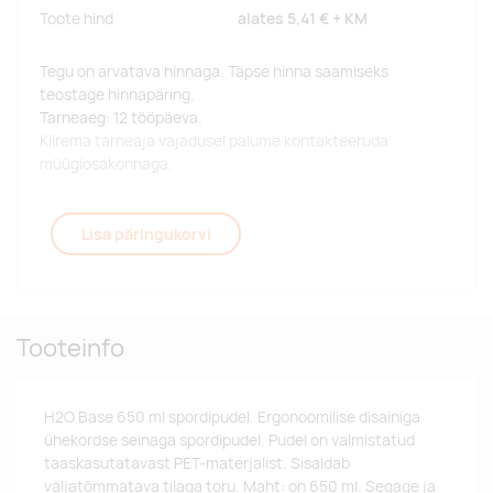
Toote hind
alates
5,41 €
+ KM
Tegu on arvatava hinnaga. Täpse hinna saamiseks
teostage hinnapäring.
Tarneaeg: 12 tööpäeva.
Kiirema tarneaja vajadusel palume kontakteeruda
müügiosakonnaga.
Lisa päringukorvi
Tooteinfo
H2O Base 650 ml spordipudel. Ergonoomilise disainiga
ühekordse seinaga spordipudel. Pudel on valmistatud
taaskasutatavast PET-materjalist. Sisaldab
väljatõmmatava tilaga toru. Maht: on 650 ml. Segage ja