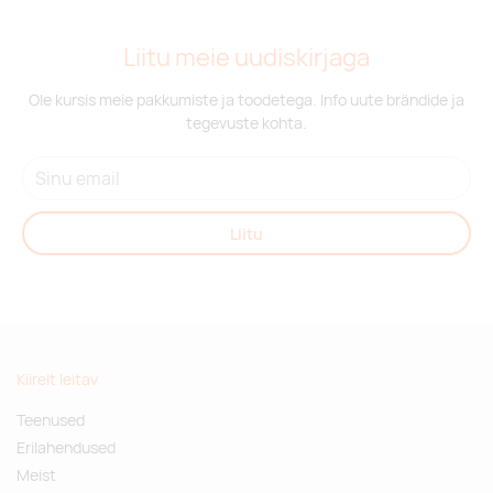
transparent lime
Liitu meie uudiskirjaga
Tarnija laos:
10000
Ole kursis meie pakkumiste ja toodetega. Info uute brändide ja
tegevuste kohta.
transparent red
Tarnija laos:
10000
transparent blue
Liitu
Tarnija laos:
10000
transparent white
Kiirelt leitav
Tarnija laos:
10000
Teenused
transparent black
Erilahendused
Meist
-
0