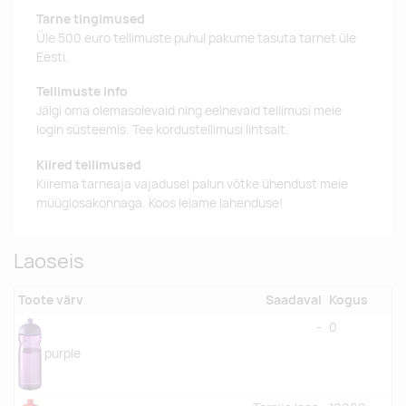
Tarne tingimused
Üle 500 euro tellimuste puhul pakume tasuta tarnet üle
Eesti.
Tellimuste info
Jälgi oma olemasolevaid ning eelnevaid tellimusi meie
login süsteemis. Tee kordustellimusi lihtsalt.
Kiired tellimused
Kiirema tarneaja vajadusel palun võtke ühendust meie
müügiosakonnaga. Koos leiame lahenduse!
Laoseis
Toote värv
Saadaval
Kogus
-
0
purple