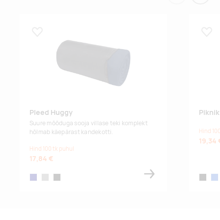
Lisa lemmikuks
Lisa
Pleed Huggy
Pikni
Suure mõõduga sooja villase teki komplekt
Hind 100
hõlmab käepärast kandekotti.
19,34 
Hind 100 tk puhul
17,84 €
navy
grey
black
black
blu