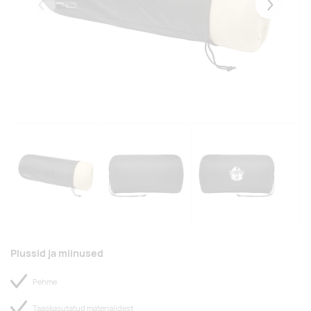
Eelmised
Järgmise
Plussid ja miinused
Pehme
Taaskasutatud materjalidest