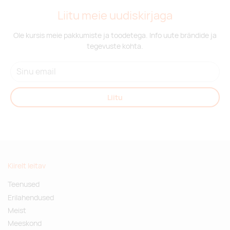
Liitu meie uudiskirjaga
Ole kursis meie pakkumiste ja toodetega. Info uute brändide ja
tegevuste kohta.
Liitu
Kiirelt leitav
Teenused
Erilahendused
Meist
Meeskond