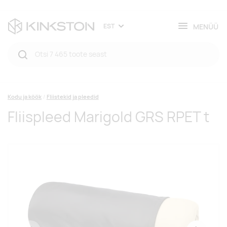
MENÜÜ
EST
Kodu ja köök
Fliistekid ja pleedid
Fliispleed Marigold GRS RPET t