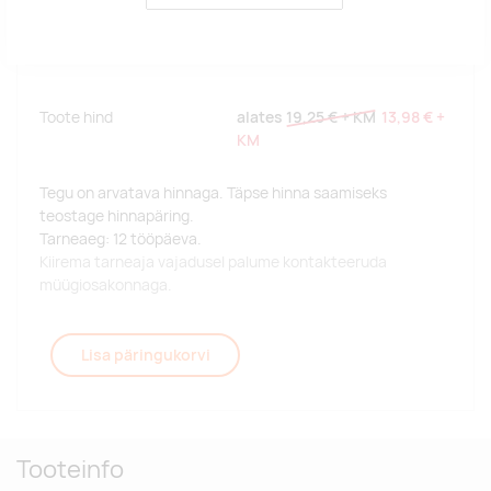
Toote hind
alates
19,25 €
+ KM
13,98 €
+
KM
Tegu on arvatava hinnaga. Täpse hinna saamiseks
teostage hinnapäring.
Tarneaeg: 12 tööpäeva.
Kiirema tarneaja vajadusel palume kontakteeruda
müügiosakonnaga.
Lisa päringukorvi
Tooteinfo