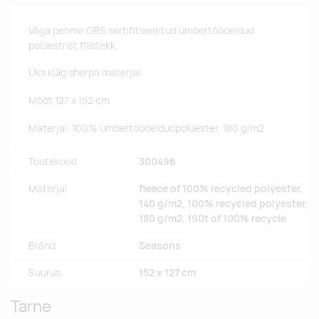
Väga pehme GRS sertifitseeritud ümbertöödeldud
polüestrist fliistekk.
Üks külg sherpa materjal.
Mõõt 127 x 152 cm
Materjal: 100% ümbertöödeldudpolüester, 180 g/m2
Tootekood
300496
Materjal
fleece of 100% recycled polyester,
140 g/m2, 100% recycled polyester,
180 g/m2, 190t of 100% recycle
Bränd
Seasons
Suurus
152 x 127 cm
Tarne