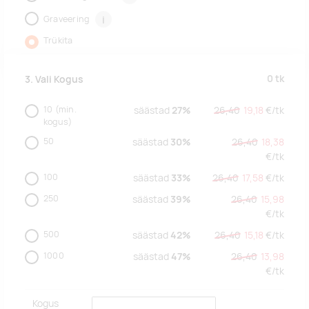
Graveering
i
Trükita
0
tk
3. Vali Kogus
10
(min.
säästad
27%
26,40
19,18
€/
tk
kogus)
50
säästad
30%
26,40
18,38
€/
tk
100
säästad
33%
26,40
17,58
€/
tk
250
säästad
39%
26,40
15,98
€/
tk
500
säästad
42%
26,40
15,18
€/
tk
1000
säästad
47%
26,40
13,98
€/
tk
Kogus