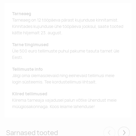
Tarneaeg
Tarneaeg on 12 tööpäeva pärast kujunduse kinnitamist.
Kinnitades kujunduse ühe tööpäeva jooksul, saate tooted
kätte hiljemalt 23. august.
Tarne tingimused
Üle 500 euro tellimuste puhul pakume tasuta tarnet üle
Eesti.
Tellimuste info
Jälgi oma olemasolevaid ning eelnevaid tellimusi meie
login süsteemis. Tee kordustellimusi lihtsalt.
Kiired tellimused
Kiirema tarneaja vajadusel palun võtke ühendust meie
müügiosakonnaga. Koos leiame lahenduse!
Sarnased tooted
Eelmised
Järgm