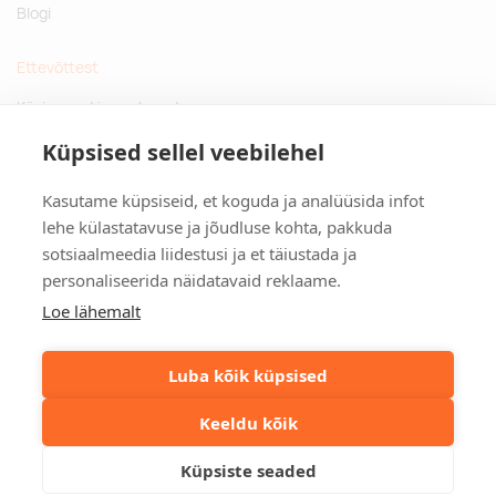
Blogi
Ettevõttest
Küsimused ja vastused
Jätkusuutlikud kingitused
Küpsised sellel veebilehel
Privaatsuspoliitika
Kasutame küpsiseid, et koguda ja analüüsida infot
Kontakt
lehe külastatavuse ja jõudluse kohta, pakkuda
sotsiaalmeedia liidestusi ja et täiustada ja
Tulika põik 3, Tallinn
personaliseerida näidatavaid reklaame.
info@kinkston.ee
+372 6989 100
Loe lähemalt
Sotsiaalmeedia
Luba kõik küpsised
Keeldu kõik
©2026. Kinkston. Kõik õigused kaitstud.
Küpsiste seaded