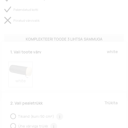
Pakendatud kotti
Piiratud värvivalik
KOMPLEKTEERI TOODE 3 LIHTSA SAMMUGA
white
1. Vali toote värv
white
Trükita
2. Vali pealetrükk
Tikand (kuni 50 cm²)
i
Ühe värviga trükk
i