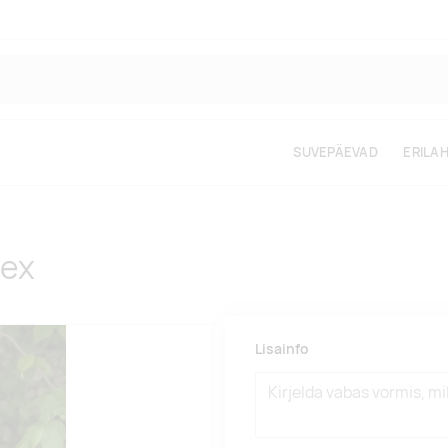
SUVEPÄEVAD
ERILA
sex
Lisainfo