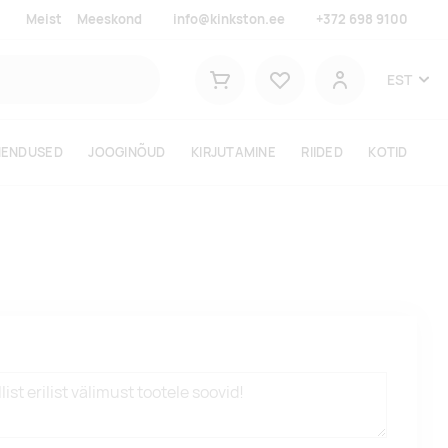
Meist
Meeskond
info@kinkston.ee
+372 698 9100
Lemmikud
EST
Ostukorv
Kasutaja
HENDUSED
JOOGINÕUD
KIRJUTAMINE
RIIDED
KOTID