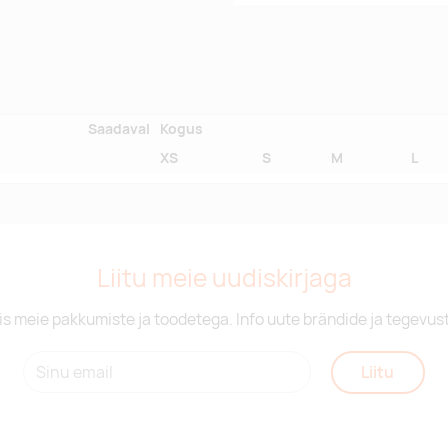
Saadaval
Kogus
XS
S
M
L
Liitu meie uudiskirjaga
is meie pakkumiste ja toodetega. Info uute brändide ja tegevus
Liitu