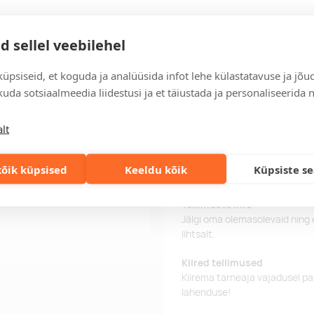
Tarne
d sellel veebilehel
üpsiseid, et koguda ja analüüsida infot lehe külastatavuse ja jõu
uda sotsiaalmeedia liidestusi ja et täiustada ja personaliseerida 
kiga igast küljest. Särgi
Tarneaeg
mustreid ja katta trükiga ka
Tarneaeg on 10 tööpäeva pära
lt
isaini loomiseks!
tööpäeva jooksul, saate tooted
Tarne tingimused
õik küpsised
Keeldu kõik
Küpsiste s
Üle 500 euro tellimuste puhul
Tellimuste info
Jälgi oma olemasolevaid ning 
lihtsalt.
Kiired tellimused
Kiirema tarneaja vajadusel p
lahenduse!