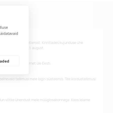
dluse
näidatavaid
st kujunduse kinnitamist. Kinnitades kujunduse ühe
 kätte hiljemalt 21. august.
eaded
 pakume tasuta tarnet üle Eesti.
eelnevaid tellimusi meie login süsteemis. Tee kordustellimusi
alun võtke ühendust meie müügiosakonnaga. Koos leiame