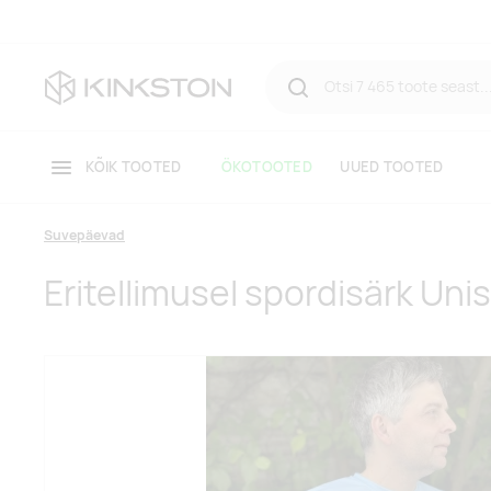
KÕIK TOOTED
ÖKOTOOTED
UUED TOOTED
Suvepäevad
Eritellimusel spordisärk Uni