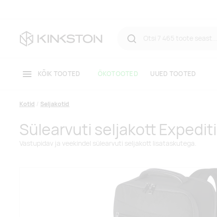
KÕIK TOOTED
ÖKOTOOTED
UUED TOOTED
Kotid
Seljakotid
Sülearvuti seljakott Expedit
Vastupidav ja veekindel sülearvuti seljakott lisataskutega.