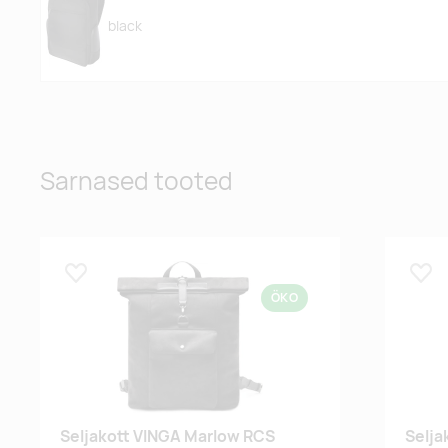
black
Sarnased tooted
Lisa lemmikuks
Lisa
ÖKO
Seljakott VINGA Marlow RCS
Selja