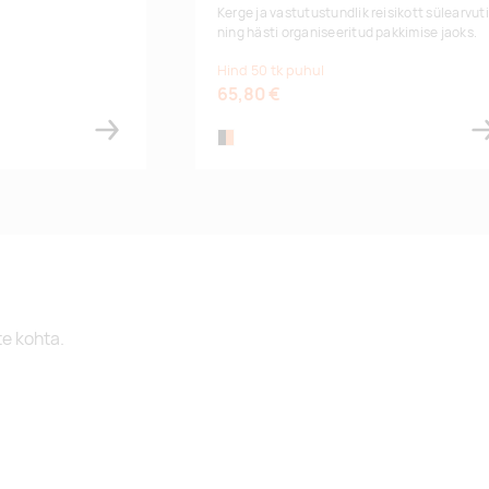
Kerge ja vastutustundlik reisikott sülearvuti
ning hästi organiseeritud pakkimise jaoks.
Hind 50 tk puhul
65,80 €
black/orange
te kohta.