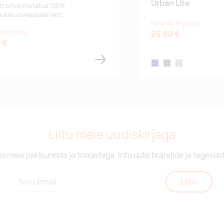
Urban Lite
tt on valmistatud 100%
utatud veepudelitest.
Hind 50 tk puhul
 tk puhul
65,80 €
 €
 grey
ck
navy
anthracite
grey
Liitu meie uudiskirjaga
is meie pakkumiste ja toodetega. Info uute brändide ja tegevus
Liitu