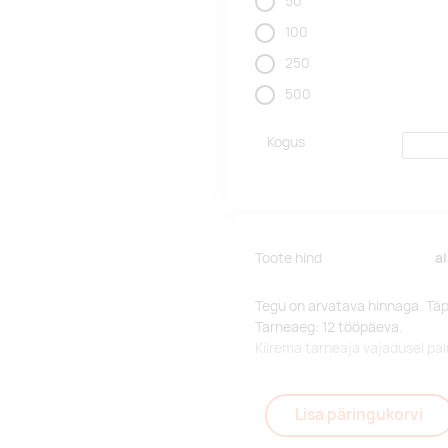
50
100
250
500
Kogus
Toote hind
a
Tegu on arvatava hinnaga. Tä
Tarneaeg: 12 tööpäeva.
Kiirema tarneaja vajadusel p
Lisa päringukorvi