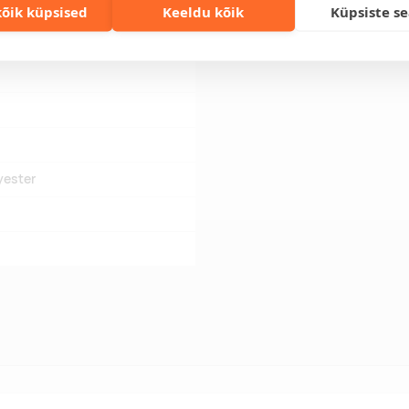
lahenduse!
õik küpsised
Keeldu kõik
Küpsiste s
yester