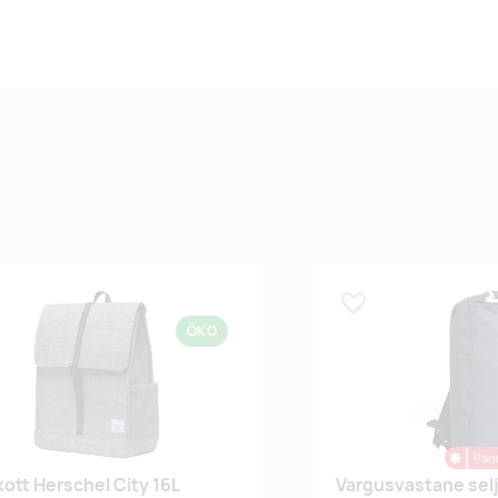
 lemmikuks
Lisa lemmikuks
ÖKO
Pari
kott Herschel City 16L
Vargusvastane sel