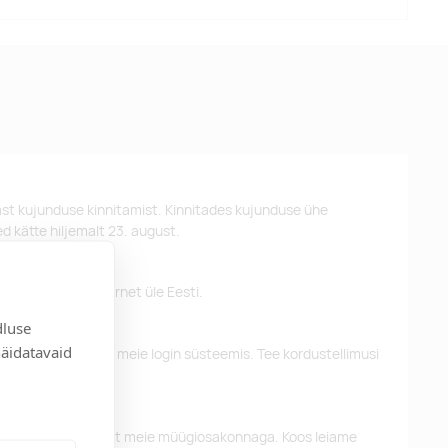
st kujunduse kinnitamist. Kinnitades kujunduse ühe
d kätte hiljemalt 23. august.
 pakume tasuta tarnet üle Eesti.
dluse
näidatavaid
eelnevaid tellimusi meie login süsteemis. Tee kordustellimusi
alun võtke ühendust meie müügiosakonnaga. Koos leiame