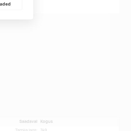
eaded
Saadaval
Kogus
Tarnija laos:
749