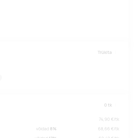
Trükita
0
tk
74,90
€/
tk
võidad
8%
68,66
€/
tk