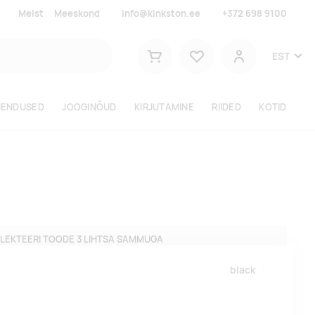
Meist
Meeskond
info@kinkston.ee
+372 698 9100
Lemmikud
EST
Ostukorv
Kasutaja
HENDUSED
JOOGINÕUD
KIRJUTAMINE
RIIDED
KOTID
LEKTEERI TOODE 3 LIHTSA SAMMUGA
black