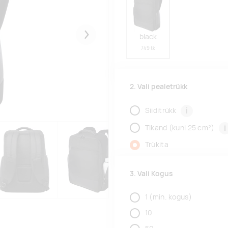
black
Järgmised
749 tk
2. Vali pealetrükk
i
Siiditrükk
i
Tikand (kuni 25 cm²)
Trükita
3. Vali Kogus
1
(min. kogus)
10