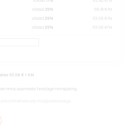
võidad
17%
62,42
€/
tk
võidad
25%
56,18
€/
tk
võidad
29%
53,06
€/
tk
võidad
29%
53,06
€/
tk
lates
53,06 €
+ KM
pse hinna saamiseks teostage hinnapäring.
alume kontakteeruda müügiosakonnaga.