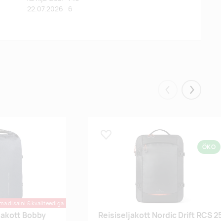
22.07.2026
6
Eelmised
Järgmis
Lisa lemmikuks
ÖKO
ma disaini & kvaliteediga
jakott Bobby
Reisiseljakott Nordic Drift RCS 2