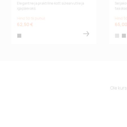
Elegantne ja praktiline kott sülearvutile ja
Seljako
igapäevaks.
taaskas
Hind 50 tk puhul
Hind 50
62,50 €
65,00
black
heather
bla
Ole kurs