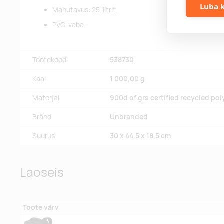
Luba k
Mahutavus: 25 liitrit.
PVC-vaba.
Tootekood
538730
Kaal
1 000,00 g
Materjal
900d of grs certified recycled pol
Bränd
Unbranded
Suurus
30 x 44,5 x 18,5 cm
Laoseis
Toote värv