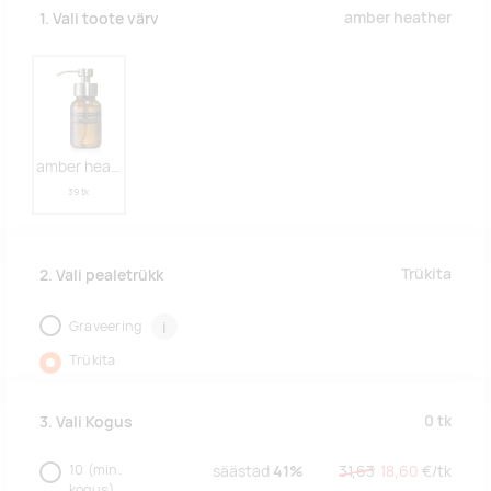
amber heather
1. Vali toote värv
amber heather
39 tk
Trükita
2. Vali pealetrükk
Graveering
i
Trükita
0
tk
3. Vali Kogus
10
(min.
säästad
41%
31,63
18,60
€/
tk
kogus)