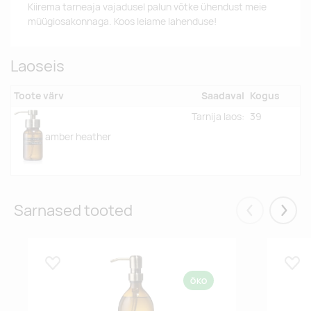
Kiirema tarneaja vajadusel palun võtke ühendust meie
müügiosakonnaga. Koos leiame lahenduse!
Laoseis
Toote värv
Saadaval
Kogus
Tarnija laos:
39
amber heather
Sarnased tooted
Eelmised
Järgm
Lisa lemmikuks
Lisa
ÖKO