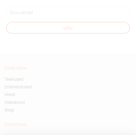
Liitu
Kiirelt leitav
Teenused
Erilahendused
Meist
Meeskond
Blogi
Ettevõttest
Küsimused ja vastused