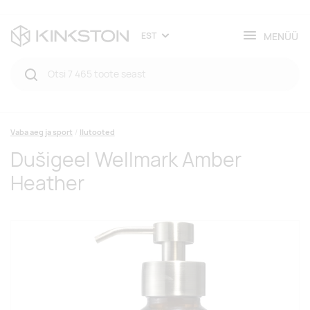
MENÜÜ
EST
Vaba aeg ja sport
Ilutooted
Dušigeel Wellmark Amber
Heather