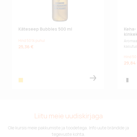
Käteseep Bubbles 500 ml
Keha-
kinke
Hind 50 tk puhul
Aromaa
25,36 €
kasutus
Hind 50
29,84
amber heather
white,b
Liitu meie uudiskirjaga
Ole kursis meie pakkumiste ja toodetega. Info uute brändide ja
tegevuste kohta.