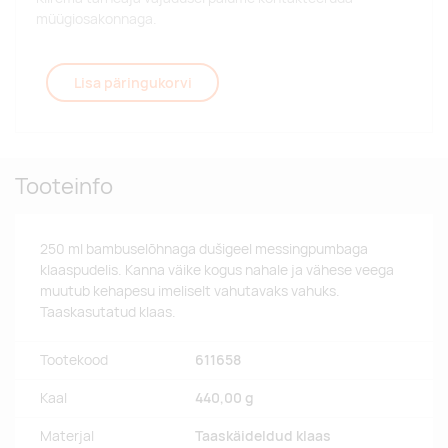
müügiosakonnaga.
Lisa päringukorvi
Tooteinfo
250 ml bambuselõhnaga dušigeel messingpumbaga
klaaspudelis. Kanna väike kogus nahale ja vähese veega
muutub kehapesu imeliselt vahutavaks vahuks.
Taaskasutatud klaas.
Tootekood
611658
Kaal
440,00 g
Materjal
Taaskäideldud klaas