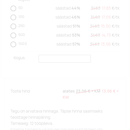
50
säästad
44%
31,63
17,83
€/
tk
100
säästad
46%
31,63
17,05
€/
tk
250
säästad
51%
31,63
15,50
€/
tk
500
säästad
53%
31,63
14,73
€/
tk
1000
säästad
57%
31,63
13,56
€/
tk
Kogus
Toote hind
alates
23,06 €
+ KM
13,56 €
+
KM
Tegu on arvatava hinnaga. Täpse hinna saamiseks
teostage hinnapäring.
Tarneaeg: 12 tööpäeva.
Kiirema tarneaja vajadusel palume kontakteeruda