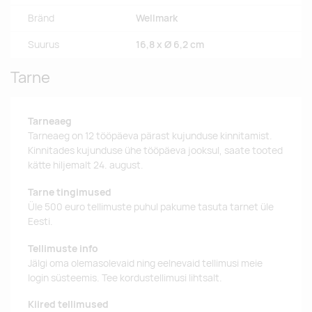
Bränd
Wellmark
Suurus
16,8 x Ø 6,2 cm
Tarne
Tarneaeg
Tarneaeg on 12 tööpäeva pärast kujunduse kinnitamist.
Kinnitades kujunduse ühe tööpäeva jooksul, saate tooted
kätte hiljemalt 24. august.
Tarne tingimused
Üle 500 euro tellimuste puhul pakume tasuta tarnet üle
Eesti.
Tellimuste info
Jälgi oma olemasolevaid ning eelnevaid tellimusi meie
login süsteemis. Tee kordustellimusi lihtsalt.
Kiired tellimused